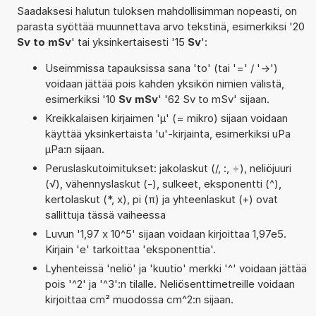
Saadaksesi halutun tuloksen mahdollisimman nopeasti, on
parasta syöttää muunnettava arvo tekstinä, esimerkiksi '20
Sv to mSv
' tai yksinkertaisesti '15
Sv
':
Useimmissa tapauksissa sana 'to' (tai '=' / '->')
voidaan jättää pois kahden yksikön nimien välistä,
esimerkiksi '10
Sv mSv
' '62 Sv to mSv' sijaan.
Kreikkalaisen kirjaimen 'µ' (= mikro) sijaan voidaan
käyttää yksinkertaista 'u'-kirjainta, esimerkiksi uPa
µPa:n sijaan.
Peruslaskutoimitukset: jakolaskut (/, :, ÷), neliöjuuri
(√), vähennyslaskut (-), sulkeet, eksponentti (^),
kertolaskut (*, x), pi (π) ja yhteenlaskut (+) ovat
sallittuja tässä vaiheessa
Luvun '1,97 x 10^5' sijaan voidaan kirjoittaa 1,97e5.
Kirjain 'e' tarkoittaa 'eksponenttia'.
Lyhenteissä 'neliö' ja 'kuutio' merkki '^' voidaan jättää
pois '^2' ja '^3':n tilalle. Neliösenttimetreille voidaan
kirjoittaa cm² muodossa cm^2:n sijaan.