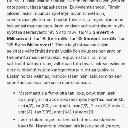
tai 'Sv'. Laskin valitsee tämän jälkeen muunnettavan yksikön
kategorian, tässä tapauksessa 'Ekvivalenttiannos'. Tämän
jälkeen laskin muuntaa syötetyn arvon tunnettuun,
soveltuvaan yksikköön. Löydät tuloslistalta myös alun perin
haluamasi muunnoksen. Arvo voidaan vaihtoehtoisesti myös
syöttää seuraavasti: '95 Sv to mSv' tai '43
Sievert ->
Millisievert
' tai '90
Sv = mSv
' tai '38
Sievert to mSv
' tai
'85
Sv to Millisievert
'. Tässä käyttötavassa laskin
selvittää välittömästi mihin yksikköön alkuperäinen arvo on
tarkoitettu muunnettavaksi. Riippumatta siitä, mitä
vaihtoehtoa käytetään, vältetään tällä tavalla oikean valinnan
etsintä pitkältä listalta kategorioita ja tuettuja yksiköitä.
Laskin hoitaa valinnan, mahdollistaen näin laskutoimituksen
suorittamisen vain sekunnin murto-osassa.
Matemaattisia funktioita tan, exp, pow, atan, asin,
cos, sqrt, sin ja acos voidaan myös käyttää. Esimerkki:
sin(π/2), sin(90), cos(pi/2), asin(1/2), 2 exp 3, 3 pow 2,
sqrt(4), tan(90°), atan(1/4) tai acos(1)
Laskin tukee myös matemaattisten lausekkeiden
käyttöä. Numeroita voidaan siis laskea sekä yhteen,