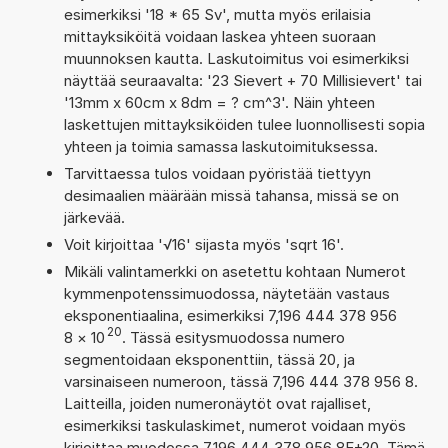
esimerkiksi '18 * 65 Sv', mutta myös erilaisia
mittayksiköitä voidaan laskea yhteen suoraan
muunnoksen kautta. Laskutoimitus voi esimerkiksi
näyttää seuraavalta: '23 Sievert + 70 Millisievert' tai
'13mm x 60cm x 8dm = ? cm^3'. Näin yhteen
laskettujen mittayksiköiden tulee luonnollisesti sopia
yhteen ja toimia samassa laskutoimituksessa.
Tarvittaessa tulos voidaan pyöristää tiettyyn
desimaalien määrään missä tahansa, missä se on
järkevää.
Voit kirjoittaa '√16' sijasta myös 'sqrt 16'.
Mikäli valintamerkki on asetettu kohtaan Numerot
kymmenpotenssimuodossa, näytetään vastaus
eksponentiaalina, esimerkiksi 7,196 444 378 956
20
8
×
10
. Tässä esitysmuodossa numero
segmentoidaan eksponenttiin, tässä 20, ja
varsinaiseen numeroon, tässä 7,196 444 378 956 8.
Laitteilla, joiden numeronäytöt ovat rajalliset,
esimerkiksi taskulaskimet, numerot voidaan myös
kirjoittaa muodossa 7,196 444 378 956 8E+20. Tämä