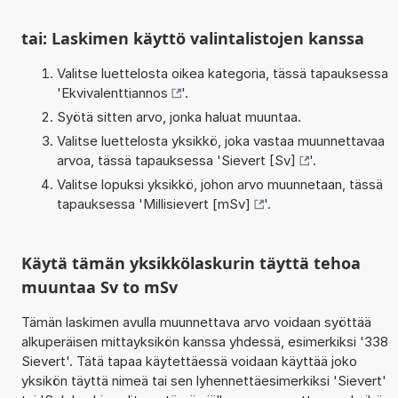
tai: Laskimen käyttö valintalistojen kanssa
Valitse luettelosta oikea kategoria, tässä tapauksessa
'
Ekvivalenttiannos
'.
Syötä sitten arvo, jonka haluat muuntaa.
Valitse luettelosta yksikkö, joka vastaa muunnettavaa
arvoa, tässä tapauksessa '
Sievert [Sv]
'.
Valitse lopuksi yksikkö, johon arvo muunnetaan, tässä
tapauksessa '
Millisievert [mSv]
'.
Käytä tämän yksikkölaskurin täyttä tehoa
muuntaa Sv to mSv
Tämän laskimen avulla muunnettava arvo voidaan syöttää
alkuperäisen mittayksikön kanssa yhdessä, esimerkiksi '338
Sievert'. Tätä tapaa käytettäessä voidaan käyttää joko
yksikön täyttä nimeä tai sen lyhennettäesimerkiksi 'Sievert'