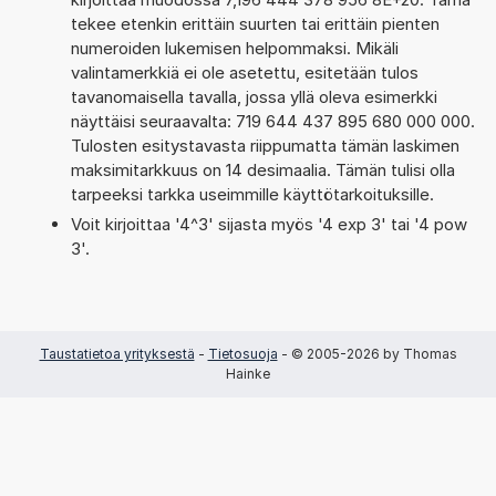
tekee etenkin erittäin suurten tai erittäin pienten
numeroiden lukemisen helpommaksi. Mikäli
valintamerkkiä ei ole asetettu, esitetään tulos
tavanomaisella tavalla, jossa yllä oleva esimerkki
näyttäisi seuraavalta: 719 644 437 895 680 000 000.
Tulosten esitystavasta riippumatta tämän laskimen
maksimitarkkuus on 14 desimaalia. Tämän tulisi olla
tarpeeksi tarkka useimmille käyttötarkoituksille.
Voit kirjoittaa '4^3' sijasta myös '4 exp 3' tai '4 pow
3'.
Taustatietoa yrityksestä
-
Tietosuoja
- © 2005-2026 by Thomas
Hainke