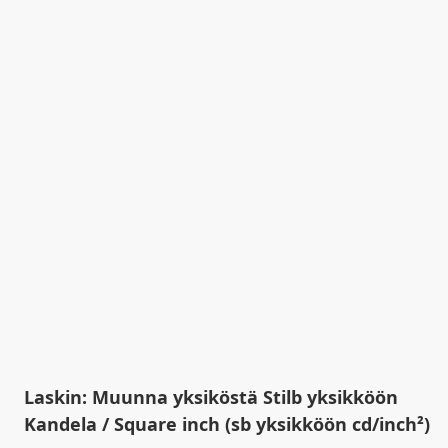
Laskin: Muunna yksiköstä Stilb yksikköön
Kandela / Square inch (sb yksikköön cd/inch²)