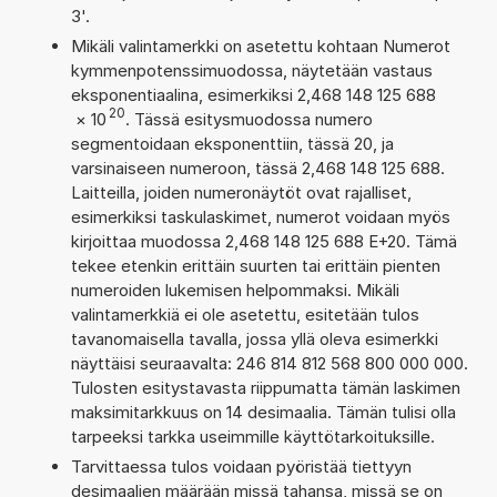
3'.
Mikäli valintamerkki on asetettu kohtaan Numerot
kymmenpotenssimuodossa, näytetään vastaus
eksponentiaalina, esimerkiksi 2,468 148 125 688
20
×
10
. Tässä esitysmuodossa numero
segmentoidaan eksponenttiin, tässä 20, ja
varsinaiseen numeroon, tässä 2,468 148 125 688.
Laitteilla, joiden numeronäytöt ovat rajalliset,
esimerkiksi taskulaskimet, numerot voidaan myös
kirjoittaa muodossa 2,468 148 125 688 E+20. Tämä
tekee etenkin erittäin suurten tai erittäin pienten
numeroiden lukemisen helpommaksi. Mikäli
valintamerkkiä ei ole asetettu, esitetään tulos
tavanomaisella tavalla, jossa yllä oleva esimerkki
näyttäisi seuraavalta: 246 814 812 568 800 000 000.
Tulosten esitystavasta riippumatta tämän laskimen
maksimitarkkuus on 14 desimaalia. Tämän tulisi olla
tarpeeksi tarkka useimmille käyttötarkoituksille.
Tarvittaessa tulos voidaan pyöristää tiettyyn
desimaalien määrään missä tahansa, missä se on