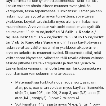
täyttä nimeä tai sen lyhennettäesimerkiksi 'Stilb' tai 'sb'.
Laskin valitsee tämän jälkeen muunnettavan yksikön
kategorian, tässä tapauksessa 'Luminanssi'. Tämän jälkeen
laskin muuntaa syötetyn arvon tunnettuun, soveltuvaan
yksikköön. Löydät tuloslistalta myös alun perin haluamasi
muunnoksen. Arvo voidaan vaihtoehtoisesti myös syöttää
seuraavasti: '3 sb to cd/inch2' tai '4
Stilb -> Kandela /
Square inch
' tai '5
sb = cd/inch2
' tai '6
Stilb to cd/inch2
'
tai '7
sb to Kandela / Square inch
'. Tässä käyttötavassa
laskin selvittää välittömästi mihin yksikköön alkuperäinen
arvo on tarkoitettu muunnettavaksi. Riippumatta siitä, mitä
vaihtoehtoa käytetään, vältetään tällä tavalla oikean valinnan
etsintä pitkältä listalta kategorioita ja tuettuja yksiköitä.
Laskin hoitaa valinnan, mahdollistaen näin laskutoimituksen
suorittamisen vain sekunnin murto-osassa.
Matemaattisia funktioita cos, acos, sqrt, asin, sin,
atan, pow, exp ja tan voidaan myös käyttää. Esimerkki:
sin(π/2), tan(90°), sin(90), 2 exp 3, asin(1/2), acos(1),
atan(1/4), cos(pi/2), 3 pow 2 tai sqrt(4)
Voit kirjoittaa '4^3' sijasta myös '4 exp 3' tai '4 pow