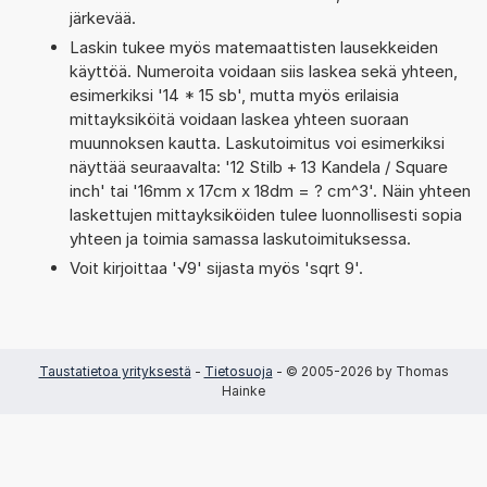
järkevää.
Laskin tukee myös matemaattisten lausekkeiden
käyttöä. Numeroita voidaan siis laskea sekä yhteen,
esimerkiksi '14 * 15 sb', mutta myös erilaisia
mittayksiköitä voidaan laskea yhteen suoraan
muunnoksen kautta. Laskutoimitus voi esimerkiksi
näyttää seuraavalta: '12 Stilb + 13 Kandela / Square
inch' tai '16mm x 17cm x 18dm = ? cm^3'. Näin yhteen
laskettujen mittayksiköiden tulee luonnollisesti sopia
yhteen ja toimia samassa laskutoimituksessa.
Voit kirjoittaa '√9' sijasta myös 'sqrt 9'.
Taustatietoa yrityksestä
-
Tietosuoja
- © 2005-2026 by Thomas
Hainke