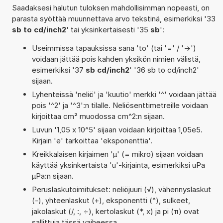
Saadaksesi halutun tuloksen mahdollisimman nopeasti, on
parasta syöttää muunnettava arvo tekstinä, esimerkiksi '33
sb to cd/inch2
' tai yksinkertaisesti '35
sb
':
Useimmissa tapauksissa sana 'to' (tai '=' / '->')
voidaan jättää pois kahden yksikön nimien välistä,
esimerkiksi '37
sb cd/inch2
' '36 sb to cd/inch2'
sijaan.
Lyhenteissä 'neliö' ja 'kuutio' merkki '^' voidaan jättää
pois '^2' ja '^3':n tilalle. Neliösenttimetreille voidaan
kirjoittaa cm² muodossa cm^2:n sijaan.
Luvun '1,05 x 10^5' sijaan voidaan kirjoittaa 1,05e5.
Kirjain 'e' tarkoittaa 'eksponenttia'.
Kreikkalaisen kirjaimen 'µ' (= mikro) sijaan voidaan
käyttää yksinkertaista 'u'-kirjainta, esimerkiksi uPa
µPa:n sijaan.
Peruslaskutoimitukset: neliöjuuri (√), vähennyslaskut
(-), yhteenlaskut (+), eksponentti (^), sulkeet,
jakolaskut (/, :, ÷), kertolaskut (*, x) ja pi (π) ovat
sallittuja tässä vaiheessa