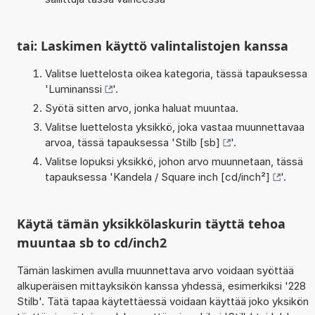
tai: Laskimen käyttö valintalistojen kanssa
Valitse luettelosta oikea kategoria, tässä tapauksessa
'
Luminanssi
'.
Syötä sitten arvo, jonka haluat muuntaa.
Valitse luettelosta yksikkö, joka vastaa muunnettavaa
arvoa, tässä tapauksessa '
Stilb [sb]
'.
Valitse lopuksi yksikkö, johon arvo muunnetaan, tässä
tapauksessa '
Kandela / Square inch [cd/inch²]
'.
Käytä tämän yksikkölaskurin täyttä tehoa
muuntaa sb to cd/inch2
Tämän laskimen avulla muunnettava arvo voidaan syöttää
alkuperäisen mittayksikön kanssa yhdessä, esimerkiksi '228
Stilb'. Tätä tapaa käytettäessä voidaan käyttää joko yksikön