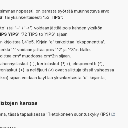
isimman nopeasti, on parasta syöttää muunnettava arvo
PS
' tai yksinkertaisesti '53
TIPS
':
' (tai '=' / '->') voidaan jättää pois kahden yksikön
IPS YIPS
' '72 TIPS to YIPS' sijaan.
n kirjoittaa 1,41e5. Kirjain 'e' tarkoittaa 'eksponenttia'.
rkki '^' voidaan jättää pois '^2' ja '^3':n tilalle.
rjoittaa cm² muodossa cm^2:n sijaan.
ähennyslaskut (-), kertolaskut (*, x), eksponentti (^),
teenlaskut (+) ja neliöjuuri (√) ovat sallittuja tässä vaiheessa
kro) sijaan voidaan käyttää yksinkertaista 'u'-kirjainta,
listojen kanssa
oria, tässä tapauksessa '
Tietokoneen suorituskyky (IPS)