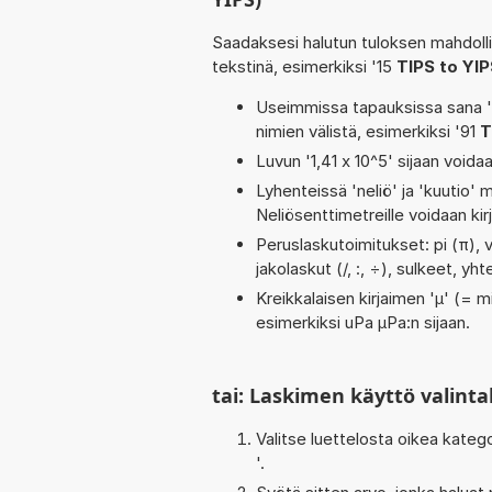
Saadaksesi halutun tuloksen mahdoll
tekstinä, esimerkiksi '15
TIPS to YI
Useimmissa tapauksissa sana 'to
nimien välistä, esimerkiksi '91
T
Luvun '1,41 x 10^5' sijaan voidaa
Lyhenteissä 'neliö' ja 'kuutio' me
Neliösenttimetreille voidaan ki
Peruslaskutoimitukset: pi (π), v
jakolaskut (/, :, ÷), sulkeet, yh
Kreikkalaisen kirjaimen 'µ' (= mi
esimerkiksi uPa µPa:n sijaan.
tai: Laskimen käyttö valinta
Valitse luettelosta oikea kateg
'.