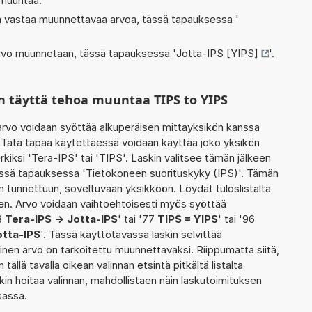
 muuntaa.
oka vastaa muunnettavaa arvoa, tässä tapauksessa '
 arvo muunnetaan, tässä tapauksessa '
Jotta-IPS [YIPS]
'.
n täyttä tehoa muuntaa TIPS to YIPS
rvo voidaan syöttää alkuperäisen mittayksikön kanssa
 Tätä tapaa käytettäessä voidaan käyttää joko yksikön
kiksi 'Tera-IPS' tai 'TIPS'. Laskin valitsee tämän jälkeen
ssä tapauksessa 'Tietokoneen suorituskyky (IPS)'. Tämän
n tunnettuun, soveltuvaan yksikköön. Löydät tuloslistalta
n. Arvo voidaan vaihtoehtoisesti myös syöttää
58
Tera-IPS -> Jotta-IPS
' tai '77
TIPS = YIPS
' tai '96
otta-IPS
'. Tässä käyttötavassa laskin selvittää
inen arvo on tarkoitettu muunnettavaksi. Riippumatta siitä,
ällä tavalla oikean valinnan etsintä pitkältä listalta
skin hoitaa valinnan, mahdollistaen näin laskutoimituksen
sassa.