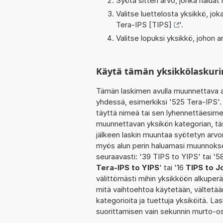
Syötä sitten arvo, jonka haluat
Valitse luettelosta yksikkö, j
Tera-IPS [TIPS]
'.
Valitse lopuksi yksikkö, johon
Käytä tämän yksikkölaskuri
Tämän laskimen avulla muunnettava a
yhdessä, esimerkiksi '525 Tera-IPS'.
täyttä nimeä tai sen lyhennettäesimer
muunnettavan yksikön kategorian, tä
jälkeen laskin muuntaa syötetyn arvo
myös alun perin haluamasi muunnokse
seuraavasti: '39 TIPS to YIPS' tai '
Tera-IPS to YIPS
' tai '16
TIPS to J
välittömästi mihin yksikköön alkuperä
mitä vaihtoehtoa käytetään, vältetään t
kategorioita ja tuettuja yksiköitä. La
suorittamisen vain sekunnin murto-o