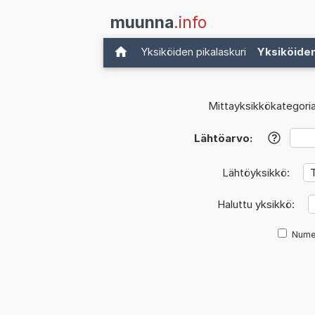
muunna
.info
Yksiköiden pikalaskuri
Yksiköide
Mittayksikkökategoria
Lähtöarvo:
?
Lähtöyksikkö:
Haluttu yksikkö:
Nume