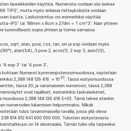
ten lausekkeiden käyttöä. Numeroita voidaan siis laskea
69 TIPS', mutta myös erilaisia mittayksiköitä voidaan
en kautta. Laskutoimitus voi esimerkiksi näyttää
 Jotta-IPS' tai '88mm x 8cm x 27dm = ? cm^3'. Näin yhteen
ee luonnollisesti sopia yhteen ja toimia samassa
acos, sqrt, atan, pow, cos, tan, sin ja exp voidaan myös
n(90°), atan(1/4), 3 pow 2, acos(1), 2 exp 3, asin(1/2),
s '4 exp 3' tai '4 pow 3'.
ettu kohtaan Numerot kymmenpotenssimuodossa, näytetään
20
erkiksi 2,388 148 126 416
×
10
. Tässä esitysmuodossa
ttiin, tässä 20, ja varsinaiseen numeroon, tässä 2,388
numeronäytöt ovat rajalliset, esimerkiksi taskulaskimet,
aa muodossa 2,388 148 126 416 E+20. Tämä tekee etenkin
ienten numeroiden lukemisen helpommaksi. Mikäli
esitetään tulos tavanomaisella tavalla, jossa yllä oleva
a: 238 814 812 641 600 000 000. Tulosten esitystavasta
imitarkkuus on 14 desimaalia. Tämän tulisi olla tarpeeksi
ksille.