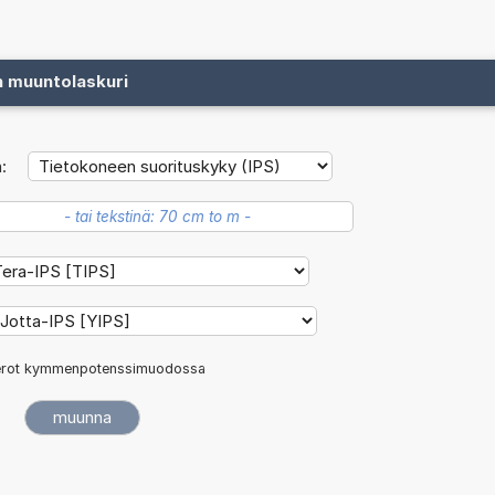
n muuntolaskuri
:
rot kymmenpotenssimuodossa