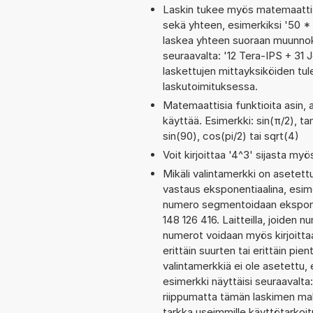
Laskin tukee myös matemaattis
sekä yhteen, esimerkiksi '50 * 
laskea yhteen suoraan muunnoks
seuraavalta: '12 Tera-IPS + 31
laskettujen mittayksiköiden tul
laskutoimituksessa.
Matemaattisia funktioita asin, 
käyttää. Esimerkki: sin(π/2), ta
sin(90), cos(pi/2) tai sqrt(4)
Voit kirjoittaa '4^3' sijasta myö
Mikäli valintamerkki on aset
vastaus eksponentiaalina, esim
numero segmentoidaan eksponen
148 126 416. Laitteilla, joiden 
numerot voidaan myös kirjoitt
erittäin suurten tai erittäin p
valintamerkkiä ei ole asetettu, 
esimerkki näyttäisi seuraavalt
riippumatta tämän laskimen maks
tarkka useimmille käyttötarkoitu