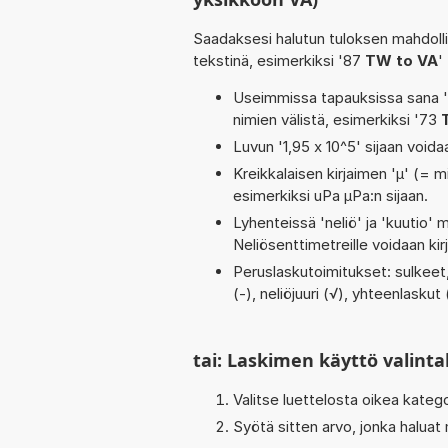
Saadaksesi halutun tuloksen mahdoll
tekstinä, esimerkiksi '87
TW to VA
'
Useimmissa tapauksissa sana 'to
nimien välistä, esimerkiksi '73
Luvun '1,95 x 10^5' sijaan voidaa
Kreikkalaisen kirjaimen 'µ' (= mi
esimerkiksi uPa µPa:n sijaan.
Lyhenteissä 'neliö' ja 'kuutio' me
Neliösenttimetreille voidaan ki
Peruslaskutoimitukset: sulkeet, 
(-), neliöjuuri (√), yhteenlaskut 
tai: Laskimen käyttö valinta
Valitse luettelosta oikea kateg
Syötä sitten arvo, jonka haluat