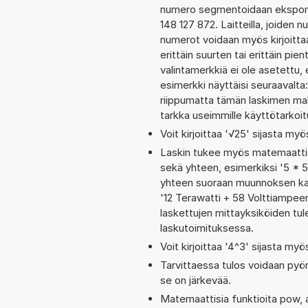
numero segmentoidaan eksponent
148 127 872. Laitteilla, joiden 
numerot voidaan myös kirjoitt
erittäin suurten tai erittäin p
valintamerkkiä ei ole asetettu, 
esimerkki näyttäisi seuraavalt
riippumatta tämän laskimen maks
tarkka useimmille käyttötarkoitu
Voit kirjoittaa '√25' sijasta myö
Laskin tukee myös matemaattis
sekä yhteen, esimerkiksi '5 * 5
yhteen suoraan muunnoksen kaut
'12 Terawatti + 58 Volttiampe
laskettujen mittayksiköiden tul
laskutoimituksessa.
Voit kirjoittaa '4^3' sijasta myö
Tarvittaessa tulos voidaan pyö
se on järkevää.
Matemaattisia funktioita pow, a