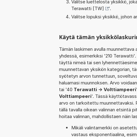
Valitse luettelosta yksikkö, j
Terawatti [TW]
'.
Valitse lopuksi yksikkö, johon
Käytä tämän yksikkölaskuri
Tämän laskimen avulla muunnettava a
yhdessä, esimerkiksi '210 Terawatti'
täyttä nimeä tai sen lyhennettäesimer
muunnettavan yksikön kategorian, tä
syötetyn arvon tunnettuun, soveltuva
haluamasi muunnoksen. Arvo voidaan 
tai '40
Terawatti -> Volttiampeeri
Volttiampeeri
'. Tässä käyttötavassa
arvo on tarkoitettu muunnettavaksi. R
tällä tavalla oikean valinnan etsintä pi
hoitaa valinnan, mahdollistaen näin 
Mikäli valintamerkki on aset
vastaus eksponentiaalina, esim