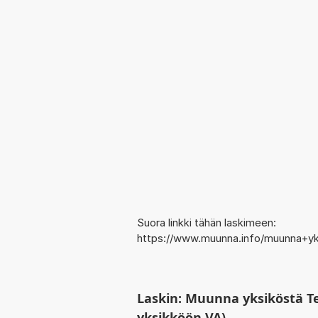
Suora linkki tähän laskimeen:
https://www.muunna.info/muunna+yk
Laskin: Muunna yksiköstä T
yksikköön VA)