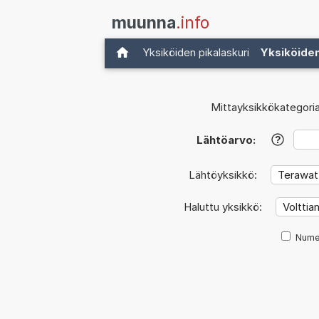
muunna
.info
Yksiköiden pikalaskuri
Yksiköide
Mittayksikkökategoria
Lähtöarvo:
?
Lähtöyksikkö:
Haluttu yksikkö:
Nume