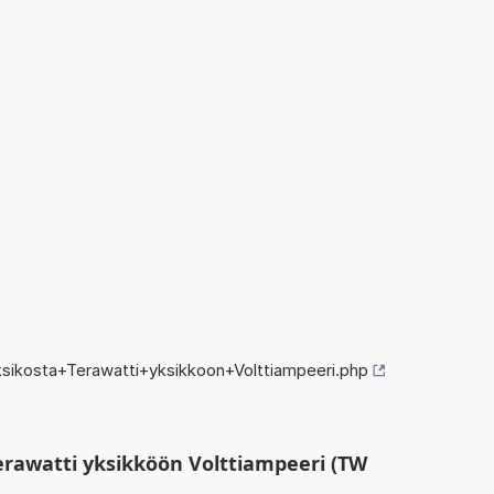
sikosta+Terawatti+yksikkoon+Volttiampeeri.php
erawatti yksikköön Volttiampeeri (TW