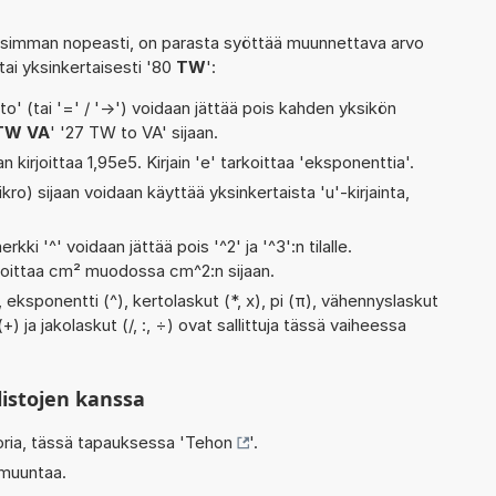
isimman nopeasti, on parasta syöttää muunnettava arvo
 tai yksinkertaisesti '80
TW
':
' (tai '=' / '->') voidaan jättää pois kahden yksikön
TW VA
' '27 TW to VA' sijaan.
n kirjoittaa 1,95e5. Kirjain 'e' tarkoittaa 'eksponenttia'.
kro) sijaan voidaan käyttää yksinkertaista 'u'-kirjainta,
rkki '^' voidaan jättää pois '^2' ja '^3':n tilalle.
rjoittaa cm² muodossa cm^2:n sijaan.
eksponentti (^), kertolaskut (*, x), pi (π), vähennyslaskut
(+) ja jakolaskut (/, :, ÷) ovat sallittuja tässä vaiheessa
listojen kanssa
oria, tässä tapauksessa '
Tehon
'.
 muuntaa.