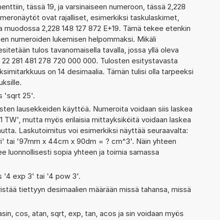
tiin, tässä 19, ja varsinaiseen numeroon, tässä 2,228
numeronäytöt ovat rajalliset, esimerkiksi taskulaskimet,
aa muodossa 2,228 148 127 872 E+19. Tämä tekee etenkin
ienten numeroiden lukemisen helpommaksi. Mikäli
esitetään tulos tavanomaisella tavalla, jossa yllä oleva
a: 22 281 481 278 720 000 000. Tulosten esitystavasta
imitarkkuus on 14 desimaalia. Tämän tulisi olla tarpeeksi
ksille.
s 'sqrt 25'.
ten lausekkeiden käyttöä. Numeroita voidaan siis laskea
1 TW', mutta myös erilaisia mittayksiköitä voidaan laskea
ta. Laskutoimitus voi esimerkiksi näyttää seuraavalta:
eri' tai '97mm x 44cm x 90dm = ? cm^3'. Näin yhteen
ee luonnollisesti sopia yhteen ja toimia samassa
s '4 exp 3' tai '4 pow 3'.
ristää tiettyyn desimaalien määrään missä tahansa, missä
sin, cos, atan, sqrt, exp, tan, acos ja sin voidaan myös