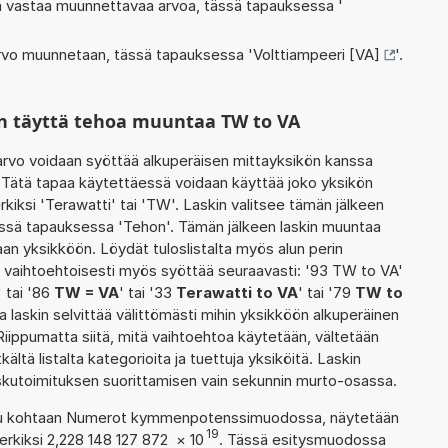
oka vastaa muunnettavaa arvoa, tässä tapauksessa '
 arvo muunnetaan, tässä tapauksessa '
Volttiampeeri [VA]
'.
n täyttä tehoa muuntaa TW to VA
rvo voidaan syöttää alkuperäisen mittayksikön kanssa
. Tätä tapaa käytettäessä voidaan käyttää joko yksikön
kiksi 'Terawatti' tai 'TW'. Laskin valitsee tämän jälkeen
ssä tapauksessa 'Tehon'. Tämän jälkeen laskin muuntaa
an yksikköön. Löydät tuloslistalta myös alun perin
vaihtoehtoisesti myös syöttää seuraavasti: '93 TW to VA'
' tai '86
TW = VA
' tai '33
Terawatti to VA
' tai '79
TW to
 laskin selvittää välittömästi mihin yksikköön alkuperäinen
iippumatta siitä, mitä vaihtoehtoa käytetään, vältetään
tkältä listalta kategorioita ja tuettuja yksiköitä. Laskin
laskutoimituksen suorittamisen vain sekunnin murto-osassa.
ettu kohtaan Numerot kymmenpotenssimuodossa, näytetään
19
erkiksi 2,228 148 127 872
×
10
. Tässä esitysmuodossa