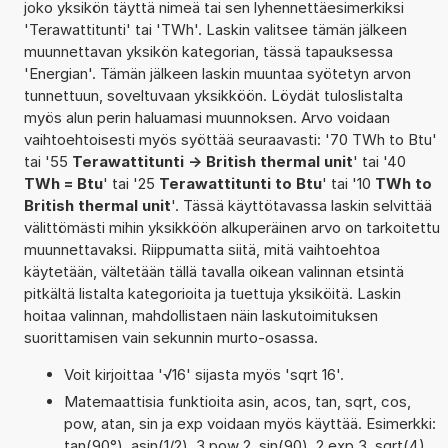
joko yksikön täyttä nimeä tai sen lyhennettäesimerkiksi
'Terawattitunti' tai 'TWh'. Laskin valitsee tämän jälkeen
muunnettavan yksikön kategorian, tässä tapauksessa
'Energian'. Tämän jälkeen laskin muuntaa syötetyn arvon
tunnettuun, soveltuvaan yksikköön. Löydät tuloslistalta
myös alun perin haluamasi muunnoksen. Arvo voidaan
vaihtoehtoisesti myös syöttää seuraavasti: '70 TWh to Btu'
tai '55
Terawattitunti -> British thermal unit
' tai '40
TWh = Btu
' tai '25
Terawattitunti to Btu
' tai '10
TWh to
British thermal unit
'. Tässä käyttötavassa laskin selvittää
välittömästi mihin yksikköön alkuperäinen arvo on tarkoitettu
muunnettavaksi. Riippumatta siitä, mitä vaihtoehtoa
käytetään, vältetään tällä tavalla oikean valinnan etsintä
pitkältä listalta kategorioita ja tuettuja yksiköitä. Laskin
hoitaa valinnan, mahdollistaen näin laskutoimituksen
suorittamisen vain sekunnin murto-osassa.
Voit kirjoittaa '√16' sijasta myös 'sqrt 16'.
Matemaattisia funktioita asin, acos, tan, sqrt, cos,
pow, atan, sin ja exp voidaan myös käyttää. Esimerkki:
tan(90°), asin(1/2), 3 pow 2, sin(90), 2 exp 3, sqrt(4),