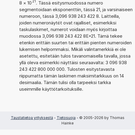
21
8
×
10
. Tässä esitysmuodossa numero
segmentoidaan eksponenttiin, tässä 21, ja varsinaiseen
numeroon, tässä 3,096 938 243 422 8. Laitteilla,
joiden numeronäytöt ovat rajalliset, esimerkiksi
taskulaskimet, numerot voidaan myös kirjoittaa
muodossa 3,096 938 243 422 8E+21. Tämä tekee
etenkin erittäin suurten tai erittäin pienten numeroiden
lukemisen helpommaksi. Mikäli valintamerkkiä ei ole
asetettu, esitetään tulos tavanomaisella tavalla, jossa
yllä oleva esimerkki näyttäisi seuraavalta: 3 096 938
243 422 800 000 000. Tulosten esitystavasta
riippumatta tämän laskimen maksimitarkkuus on 14
desimaalia. Tämän tulisi olla tarpeeksi tarkka
useimmille käyttötarkoituksille.
Taustatietoa yrityksestä
-
Tietosuoja
- © 2005-2026 by Thomas
Hainke