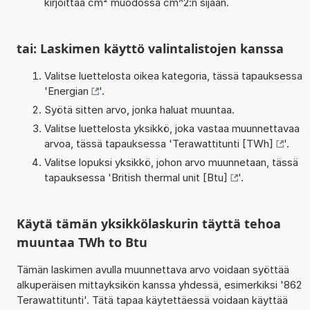
kirjoittaa cm² muodossa cm^2:n sijaan.
tai: Laskimen käyttö valintalistojen kanssa
Valitse luettelosta oikea kategoria, tässä tapauksessa
'
Energian
'.
Syötä sitten arvo, jonka haluat muuntaa.
Valitse luettelosta yksikkö, joka vastaa muunnettavaa
arvoa, tässä tapauksessa '
Terawattitunti [TWh]
'.
Valitse lopuksi yksikkö, johon arvo muunnetaan, tässä
tapauksessa '
British thermal unit [Btu]
'.
Käytä tämän yksikkölaskurin täyttä tehoa
muuntaa TWh to Btu
Tämän laskimen avulla muunnettava arvo voidaan syöttää
alkuperäisen mittayksikön kanssa yhdessä, esimerkiksi '862
Terawattitunti'. Tätä tapaa käytettäessä voidaan käyttää