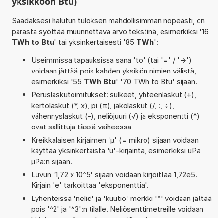
yksikköön Btu)
Saadaksesi halutun tuloksen mahdollisimman nopeasti, on
parasta syöttää muunnettava arvo tekstinä, esimerkiksi '16
TWh to Btu
' tai yksinkertaisesti '85
TWh
':
Useimmissa tapauksissa sana 'to' (tai '=' / '->')
voidaan jättää pois kahden yksikön nimien välistä,
esimerkiksi '55
TWh Btu
' '70 TWh to Btu' sijaan.
Peruslaskutoimitukset: sulkeet, yhteenlaskut (+),
kertolaskut (*, x), pi (π), jakolaskut (/, :, ÷),
vähennyslaskut (-), neliöjuuri (√) ja eksponentti (^)
ovat sallittuja tässä vaiheessa
Kreikkalaisen kirjaimen 'µ' (= mikro) sijaan voidaan
käyttää yksinkertaista 'u'-kirjainta, esimerkiksi uPa
µPa:n sijaan.
Luvun '1,72 x 10^5' sijaan voidaan kirjoittaa 1,72e5.
Kirjain 'e' tarkoittaa 'eksponenttia'.
Lyhenteissä 'neliö' ja 'kuutio' merkki '^' voidaan jättää
pois '^2' ja '^3':n tilalle. Neliösenttimetreille voidaan