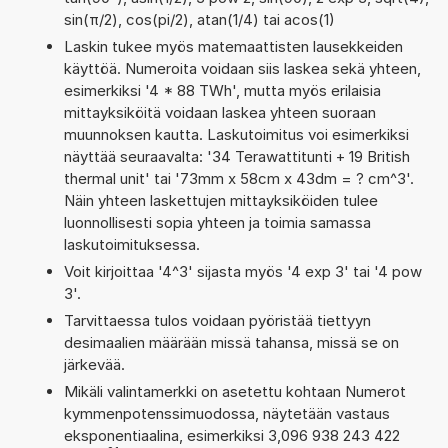
sin(π/2), cos(pi/2), atan(1/4) tai acos(1)
Laskin tukee myös matemaattisten lausekkeiden
käyttöä. Numeroita voidaan siis laskea sekä yhteen,
esimerkiksi '4 * 88 TWh', mutta myös erilaisia
mittayksiköitä voidaan laskea yhteen suoraan
muunnoksen kautta. Laskutoimitus voi esimerkiksi
näyttää seuraavalta: '34 Terawattitunti + 19 British
thermal unit' tai '73mm x 58cm x 43dm = ? cm^3'.
Näin yhteen laskettujen mittayksiköiden tulee
luonnollisesti sopia yhteen ja toimia samassa
laskutoimituksessa.
Voit kirjoittaa '4^3' sijasta myös '4 exp 3' tai '4 pow
3'.
Tarvittaessa tulos voidaan pyöristää tiettyyn
desimaalien määrään missä tahansa, missä se on
järkevää.
Mikäli valintamerkki on asetettu kohtaan Numerot
kymmenpotenssimuodossa, näytetään vastaus
eksponentiaalina, esimerkiksi 3,096 938 243 422