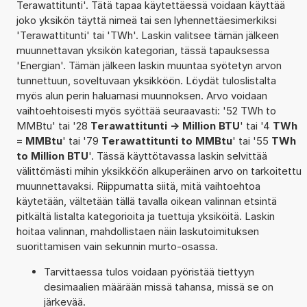
Terawattitunti'. Tätä tapaa käytettäessä voidaan käyttää
joko yksikön täyttä nimeä tai sen lyhennettäesimerkiksi
'Terawattitunti' tai 'TWh'. Laskin valitsee tämän jälkeen
muunnettavan yksikön kategorian, tässä tapauksessa
'Energian'. Tämän jälkeen laskin muuntaa syötetyn arvon
tunnettuun, soveltuvaan yksikköön. Löydät tuloslistalta
myös alun perin haluamasi muunnoksen. Arvo voidaan
vaihtoehtoisesti myös syöttää seuraavasti: '52 TWh to
MMBtu' tai '28
Terawattitunti -> Million BTU
' tai '4
TWh
= MMBtu
' tai '79
Terawattitunti to MMBtu
' tai '55
TWh
to Million BTU
'. Tässä käyttötavassa laskin selvittää
välittömästi mihin yksikköön alkuperäinen arvo on tarkoitettu
muunnettavaksi. Riippumatta siitä, mitä vaihtoehtoa
käytetään, vältetään tällä tavalla oikean valinnan etsintä
pitkältä listalta kategorioita ja tuettuja yksiköitä. Laskin
hoitaa valinnan, mahdollistaen näin laskutoimituksen
suorittamisen vain sekunnin murto-osassa.
Tarvittaessa tulos voidaan pyöristää tiettyyn
desimaalien määrään missä tahansa, missä se on
järkevää.