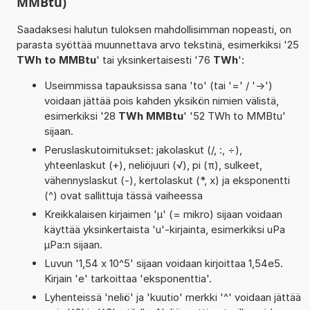
MMBtu)
Saadaksesi halutun tuloksen mahdollisimman nopeasti, on
parasta syöttää muunnettava arvo tekstinä, esimerkiksi '25
TWh to MMBtu
' tai yksinkertaisesti '76
TWh
':
Useimmissa tapauksissa sana 'to' (tai '=' / '->')
voidaan jättää pois kahden yksikön nimien välistä,
esimerkiksi '28
TWh MMBtu
' '52 TWh to MMBtu'
sijaan.
Peruslaskutoimitukset: jakolaskut (/, :, ÷),
yhteenlaskut (+), neliöjuuri (√), pi (π), sulkeet,
vähennyslaskut (-), kertolaskut (*, x) ja eksponentti
(^) ovat sallittuja tässä vaiheessa
Kreikkalaisen kirjaimen 'µ' (= mikro) sijaan voidaan
käyttää yksinkertaista 'u'-kirjainta, esimerkiksi uPa
µPa:n sijaan.
Luvun '1,54 x 10^5' sijaan voidaan kirjoittaa 1,54e5.
Kirjain 'e' tarkoittaa 'eksponenttia'.
Lyhenteissä 'neliö' ja 'kuutio' merkki '^' voidaan jättää