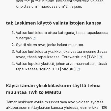
pois '^2' ja '^3':n tilalle. Neliösenttimetreille voidaan
kirjoittaa cm² muodossa cm^2:n sijaan.
tai: Laskimen käyttö valintalistojen kanssa
Valitse luettelosta oikea kategoria, tässä tapauksessa
'
Energian
'.
Syötä sitten arvo, jonka haluat muuntaa.
Valitse luettelosta yksikkö, joka vastaa muunnettavaa
arvoa, tässä tapauksessa '
Terawattitunti [TWh]
'.
Valitse lopuksi yksikkö, johon arvo muunnetaan, tässä
tapauksessa '
Million BTU [MMBtu]
'.
Käytä tämän yksikkölaskurin täyttä tehoa
muuntaa TWh to MMBtu
Tämän laskimen avulla muunnettava arvo voidaan syöttää
alkuperäisen mittayksikön kanssa yhdessä, esimerkiksi '106