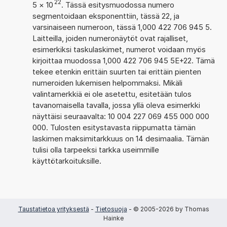
22
5
×
10
. Tässä esitysmuodossa numero
segmentoidaan eksponenttiin, tässä 22, ja
varsinaiseen numeroon, tässä 1,000 422 706 945 5.
Laitteilla, joiden numeronäytöt ovat rajalliset,
esimerkiksi taskulaskimet, numerot voidaan myös
kirjoittaa muodossa 1,000 422 706 945 5E+22. Tämä
tekee etenkin erittäin suurten tai erittäin pienten
numeroiden lukemisen helpommaksi. Mikäli
valintamerkkiä ei ole asetettu, esitetään tulos
tavanomaisella tavalla, jossa yllä oleva esimerkki
näyttäisi seuraavalta: 10 004 227 069 455 000 000
000. Tulosten esitystavasta riippumatta tämän
laskimen maksimitarkkuus on 14 desimaalia. Tämän
tulisi olla tarpeeksi tarkka useimmille
käyttötarkoituksille.
Taustatietoa yrityksestä
-
Tietosuoja
- © 2005-2026 by Thomas
Hainke