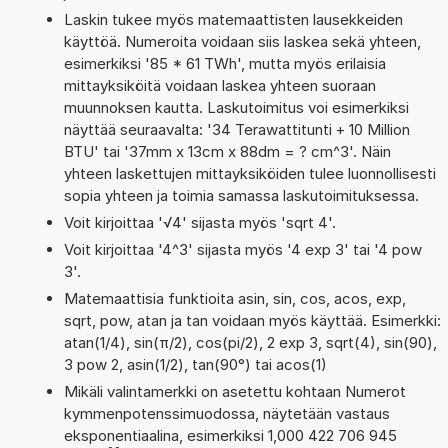
Laskin tukee myös matemaattisten lausekkeiden
käyttöä. Numeroita voidaan siis laskea sekä yhteen,
esimerkiksi '85 * 61 TWh', mutta myös erilaisia
mittayksiköitä voidaan laskea yhteen suoraan
muunnoksen kautta. Laskutoimitus voi esimerkiksi
näyttää seuraavalta: '34 Terawattitunti + 10 Million
BTU' tai '37mm x 13cm x 88dm = ? cm^3'. Näin
yhteen laskettujen mittayksiköiden tulee luonnollisesti
sopia yhteen ja toimia samassa laskutoimituksessa.
Voit kirjoittaa '√4' sijasta myös 'sqrt 4'.
Voit kirjoittaa '4^3' sijasta myös '4 exp 3' tai '4 pow
3'.
Matemaattisia funktioita asin, sin, cos, acos, exp,
sqrt, pow, atan ja tan voidaan myös käyttää. Esimerkki:
atan(1/4), sin(π/2), cos(pi/2), 2 exp 3, sqrt(4), sin(90),
3 pow 2, asin(1/2), tan(90°) tai acos(1)
Mikäli valintamerkki on asetettu kohtaan Numerot
kymmenpotenssimuodossa, näytetään vastaus
eksponentiaalina, esimerkiksi 1,000 422 706 945