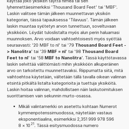
käyttää joko yksikön täyttä nimeä tai sen
lyhennettäesimerkiksi 'Thousand Board Feet' tai 'MBF'.
Laskin valitsee tämän jälkeen muunnettavan yksikön
kategorian, tässä tapauksessa 'Tilavuus'. Tämän jälkeen
laskin muuntaa syötetyn arvon tunnettuun, soveltuvaan
yksikköön. Löydät tuloslistalta myös alun perin haluamasi
muunnoksen. Arvo voidaan vaihtoehtoisesti myös syöttää
seuraavasti: '20 MBF to nl' tai '79
Thousand Board Feet -
> Nanolitra
' tai '39
MBF = nl
' tai '98
Thousand Board
Feet to nl
' tai '58
MBF to Nanolitra
'. Tässä käyttötavassa
laskin selvittää välittömästi mihin yksikköön alkuperäinen
arvo on tarkoitettu muunnettavaksi. Riippumatta siitä, mitä
vaihtoehtoa käytetään, vältetään tällä tavalla oikean valinnan
etsintä pitkältä listalta kategorioita ja tuettuja yksiköitä.
Laskin hoitaa valinnan, mahdollistaen näin laskutoimituksen
suorittamisen vain sekunnin murto-osassa.
Mikäli valintamerkki on asetettu kohtaan Numerot
kymmenpotenssimuodossa, näytetään vastaus
eksponentiaalina, esimerkiksi 2,351 999 978 596
21
8
×
10
. Tässä esitysmuodossa numero