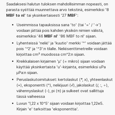
Saadaksesi halutun tuloksen mahdollisimman nopeasti, on
parasta syöttää muunnettava arvo tekstinä, esimerkiksi '8
MBF to nl
' tai yksinkertaisesti '27
MBF
':
Useimmissa tapauksissa sana 'to' (tai '=' / '->')
voidaan jättää pois kahden yksikön nimien välistä,
esimerkiksi '46
MBF nl
' '86 MBF to nl' sijaan.
Lyhenteissä 'neliö' ja 'kuutio' merkki '^' voidaan jättää
pois '^2' ja '^3':n tilalle. Neliösenttimetreille voidaan
kirjoittaa cm² muodossa cm^2:n sijaan.
Kreikkalaisen kirjaimen 'µ' (= mikro) sijaan voidaan
käyttää yksinkertaista 'u'-kirjainta, esimerkiksi uPa
µPa:n sijaan.
Peruslaskutoimitukset: kertolaskut (*, x), yhteenlaskut
(+), eksponentti (^), neliöjuuri (√), jakolaskut (/, :, ÷),
vähennyslaskut (-), pi (π) ja sulkeet ovat sallittuja
tässä vaiheessa
Luvun '1,22 x 10^5' sijaan voidaan kirjoittaa 1,22e5.
Kirjain 'e' tarkoittaa 'eksponenttia'.