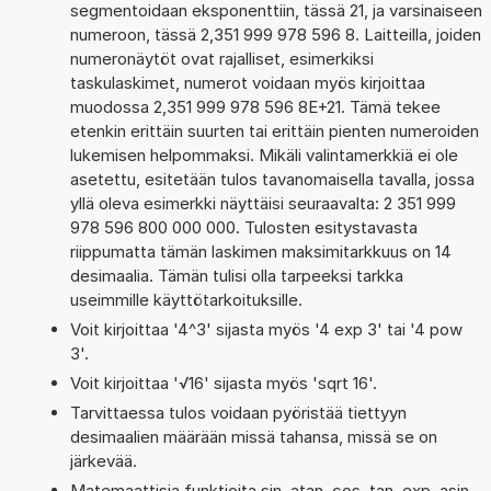
segmentoidaan eksponenttiin, tässä 21, ja varsinaiseen
numeroon, tässä 2,351 999 978 596 8. Laitteilla, joiden
numeronäytöt ovat rajalliset, esimerkiksi
taskulaskimet, numerot voidaan myös kirjoittaa
muodossa 2,351 999 978 596 8E+21. Tämä tekee
etenkin erittäin suurten tai erittäin pienten numeroiden
lukemisen helpommaksi. Mikäli valintamerkkiä ei ole
asetettu, esitetään tulos tavanomaisella tavalla, jossa
yllä oleva esimerkki näyttäisi seuraavalta: 2 351 999
978 596 800 000 000. Tulosten esitystavasta
riippumatta tämän laskimen maksimitarkkuus on 14
desimaalia. Tämän tulisi olla tarpeeksi tarkka
useimmille käyttötarkoituksille.
Voit kirjoittaa '4^3' sijasta myös '4 exp 3' tai '4 pow
3'.
Voit kirjoittaa '√16' sijasta myös 'sqrt 16'.
Tarvittaessa tulos voidaan pyöristää tiettyyn
desimaalien määrään missä tahansa, missä se on
järkevää.
Matemaattisia funktioita sin, atan, cos, tan, exp, asin,