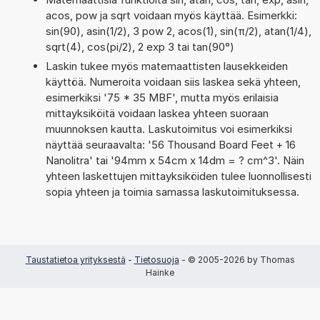
acos, pow ja sqrt voidaan myös käyttää. Esimerkki:
sin(90), asin(1/2), 3 pow 2, acos(1), sin(π/2), atan(1/4),
sqrt(4), cos(pi/2), 2 exp 3 tai tan(90°)
Laskin tukee myös matemaattisten lausekkeiden
käyttöä. Numeroita voidaan siis laskea sekä yhteen,
esimerkiksi '75 * 35 MBF', mutta myös erilaisia
mittayksiköitä voidaan laskea yhteen suoraan
muunnoksen kautta. Laskutoimitus voi esimerkiksi
näyttää seuraavalta: '56 Thousand Board Feet + 16
Nanolitra' tai '94mm x 54cm x 14dm = ? cm^3'. Näin
yhteen laskettujen mittayksiköiden tulee luonnollisesti
sopia yhteen ja toimia samassa laskutoimituksessa.
Taustatietoa yrityksestä
-
Tietosuoja
- © 2005-2026 by Thomas
Hainke