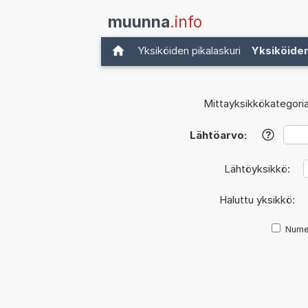
muunna
.info
Yksiköiden pikalaskuri
Yksiköide
Mittayksikkökategoria
Lähtöarvo:
?
Lähtöyksikkö:
Haluttu yksikkö:
Nume