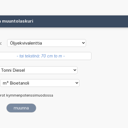
n muuntolaskuri
:
rot kymmenpotenssimuodossa