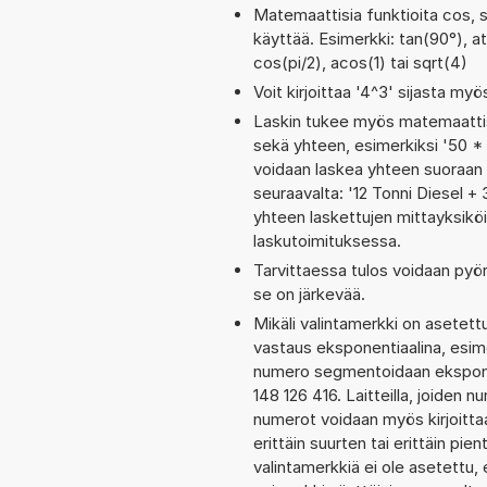
Matemaattisia funktioita cos, s
käyttää. Esimerkki: tan(90°), ata
cos(pi/2), acos(1) tai sqrt(4)
Voit kirjoittaa '4^3' sijasta myö
Laskin tukee myös matemaattis
sekä yhteen, esimerkiksi '50 * 
voidaan laskea yhteen suoraan 
seuraavalta: '12 Tonni Diesel 
yhteen laskettujen mittayksiköi
laskutoimituksessa.
Tarvittaessa tulos voidaan pyö
se on järkevää.
Mikäli valintamerkki on aset
vastaus eksponentiaalina, esim
numero segmentoidaan eksponen
148 126 416. Laitteilla, joiden 
numerot voidaan myös kirjoitt
erittäin suurten tai erittäin p
valintamerkkiä ei ole asetettu, 