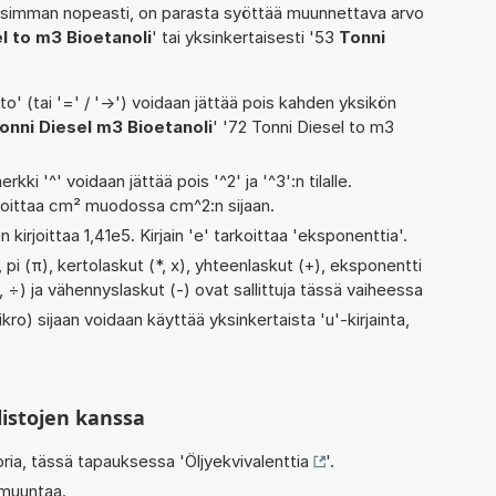
isimman nopeasti, on parasta syöttää muunnettava arvo
l to m3 Bioetanoli
' tai yksinkertaisesti '53
Tonni
' (tai '=' / '->') voidaan jättää pois kahden yksikön
onni Diesel m3 Bioetanoli
' '72 Tonni Diesel to m3
rkki '^' voidaan jättää pois '^2' ja '^3':n tilalle.
rjoittaa cm² muodossa cm^2:n sijaan.
n kirjoittaa 1,41e5. Kirjain 'e' tarkoittaa 'eksponenttia'.
pi (π), kertolaskut (*, x), yhteenlaskut (+), eksponentti
, :, ÷) ja vähennyslaskut (-) ovat sallittuja tässä vaiheessa
kro) sijaan voidaan käyttää yksinkertaista 'u'-kirjainta,
listojen kanssa
oria, tässä tapauksessa '
Öljyekvivalenttia
'.
 muuntaa.