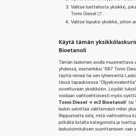
Valitse luettelosta yksikkö, j
Tonni Diesel
'.
Valitse lopuksi yksikkö, johon
Käytä tämän yksikkölaskuri
Bioetanoli
Tämän laskimen avulla muunnettava a
yhdessä, esimerkiksi '687 Tonni Dies
täyttä nimeä tai sen lyhennettä Lask
tässä tapauksessa 'Öljyekvivalenttia
soveltuvaan yksikköön. Löydät tulosl
voidaan vaihtoehtoisesti myös syöttää
Tonni Diesel -> m3 Bioetanoli
' tai
laskin selvittää välittömästi mihin y
Riippumatta siitä, mitä vaihtoehtoa kä
pitkältä listalta kategorioita ja tuett
laskutoimituksen suorittamisen vain