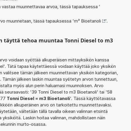
oka vastaa muunnettavaa arvoa, tässä tapauksessa '
 arvo muunnetaan, tässä tapauksessa '
m³ Bioetanoli
'.
n täyttä tehoa muuntaa Tonni Diesel to m3
rvo voidaan syöttää alkuperäisen mittayksikön kanssa
el'. Tätä tapaa käytettäessä voidaan käyttää joko yksikön
in valitsee tämän jälkeen muunnettavan yksikön kategorian,
'. Tämän jälkeen laskin muuntaa syötetyn arvon tunnettuun,
istalta myös alun perin haluamasi muunnoksen. Arvo
 seuraavasti: '39 Tonni Diesel to m3 Bioetanoli' tai '58
 '77
Tonni Diesel = m3 Bioetanoli
'. Tässä käyttötavassa
ksikköön alkuperäinen arvo on tarkoitettu muunnettavaksi.
ytetään, vältetään tällä tavalla oikean valinnan etsintä
uja yksiköitä. Laskin hoitaa valinnan, mahdollistaen näin
 sekunnin murto-osassa.