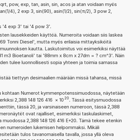
qrt, pow, exp, tan, asin, sin, acos ja atan voidaan myös
n(1/4), 2 exp 3, sin(90), asin(1/2), sin(π/2), 3 pow 2,
s '4 exp 3' tai '4 pow 3'.
ten lausekkeiden käyttöä. Numeroita voidaan siis laskea
69 Tonni Diesel', mutta myös erilaisia mittayksiköitä
muunnoksen kautta. Laskutoimitus voi esimerkiksi näyttää
+ 31 m3 Bioetanoli' tai '88mm x 8cm x 27dm = ? cm^3'. Näin
den tulee luonnollisesti sopia yhteen ja toimia samassa
ristää tiettyyn desimaalien määrään missä tahansa, missä
ettu kohtaan Numerot kymmenpotenssimuodossa, näytetään
20
erkiksi 2,388 148 126 416
×
10
. Tässä esitysmuodossa
ttiin, tässä 20, ja varsinaiseen numeroon, tässä 2,388
numeronäytöt ovat rajalliset, esimerkiksi taskulaskimet,
aa muodossa 2,388 148 126 416 E+20. Tämä tekee etenkin
ienten numeroiden lukemisen helpommaksi. Mikäli
esitetään tulos tavanomaisella tavalla, jossa yllä oleva