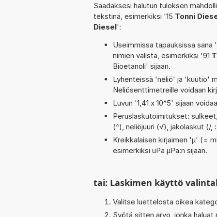
Saadaksesi halutun tuloksen mahdoll
tekstinä, esimerkiksi '15
Tonni Diese
Diesel
':
Useimmissa tapauksissa sana 'to
nimien välistä, esimerkiksi '91
T
Bioetanoli' sijaan.
Lyhenteissä 'neliö' ja 'kuutio' me
Neliösenttimetreille voidaan ki
Luvun '1,41 x 10^5' sijaan voidaa
Peruslaskutoimitukset: sulkeet, 
(^), neliöjuuri (√), jakolaskut (/
Kreikkalaisen kirjaimen 'µ' (= mi
esimerkiksi uPa µPa:n sijaan.
tai: Laskimen käyttö valinta
Valitse luettelosta oikea kateg
Syötä sitten arvo, jonka haluat