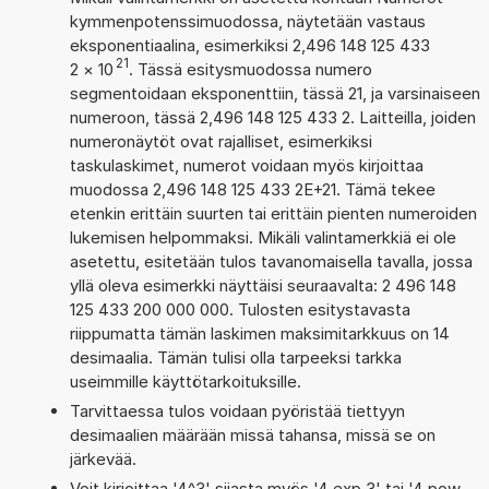
kymmenpotenssimuodossa, näytetään vastaus
eksponentiaalina, esimerkiksi 2,496 148 125 433
21
2
×
10
. Tässä esitysmuodossa numero
segmentoidaan eksponenttiin, tässä 21, ja varsinaiseen
numeroon, tässä 2,496 148 125 433 2. Laitteilla, joiden
numeronäytöt ovat rajalliset, esimerkiksi
taskulaskimet, numerot voidaan myös kirjoittaa
muodossa 2,496 148 125 433 2E+21. Tämä tekee
etenkin erittäin suurten tai erittäin pienten numeroiden
lukemisen helpommaksi. Mikäli valintamerkkiä ei ole
asetettu, esitetään tulos tavanomaisella tavalla, jossa
yllä oleva esimerkki näyttäisi seuraavalta: 2 496 148
125 433 200 000 000. Tulosten esitystavasta
riippumatta tämän laskimen maksimitarkkuus on 14
desimaalia. Tämän tulisi olla tarpeeksi tarkka
useimmille käyttötarkoituksille.
Tarvittaessa tulos voidaan pyöristää tiettyyn
desimaalien määrään missä tahansa, missä se on
järkevää.
Voit kirjoittaa '4^3' sijasta myös '4 exp 3' tai '4 pow