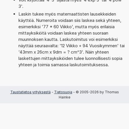
3'.
Laskin tukee myös matemaattisten lausekkeiden
käyttöä. Numeroita voidaan siis laskea sekä yhteen,
esimerkiksi '77 * 60 Viikko', mutta myös erilaisia
mittayksiköitä voidaan laskea yhteen suoraan
muunnoksen kautta. Laskutoimitus voi esimerkiksi
näyttää seuraavalta: '12 Viikko + 94 Vuosikymmen' tai
'43mm x 26cm x 9dm = ? cm^3'. Näin yhteen
laskettujen mittayksiköiden tulee luonnollisesti sopia
yhteen ja toimia samassa laskutoimituksessa.
Taustatietoa yrityksestä
-
Tietosuoja
- © 2005-2026 by Thomas
Hainke