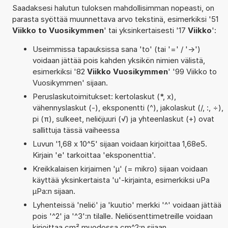
Saadaksesi halutun tuloksen mahdollisimman nopeasti, on
parasta syöttää muunnettava arvo tekstinä, esimerkiksi '51
Viikko to Vuosikymmen
' tai yksinkertaisesti '17
Viikko
':
Useimmissa tapauksissa sana 'to' (tai '=' / '->')
voidaan jättää pois kahden yksikön nimien välistä,
esimerkiksi '82
Viikko Vuosikymmen
' '99 Viikko to
Vuosikymmen' sijaan.
Peruslaskutoimitukset: kertolaskut (*, x),
vähennyslaskut (-), eksponentti (^), jakolaskut (/, :, ÷),
pi (π), sulkeet, neliöjuuri (√) ja yhteenlaskut (+) ovat
sallittuja tässä vaiheessa
Luvun '1,68 x 10^5' sijaan voidaan kirjoittaa 1,68e5.
Kirjain 'e' tarkoittaa 'eksponenttia'.
Kreikkalaisen kirjaimen 'µ' (= mikro) sijaan voidaan
käyttää yksinkertaista 'u'-kirjainta, esimerkiksi uPa
µPa:n sijaan.
Lyhenteissä 'neliö' ja 'kuutio' merkki '^' voidaan jättää
pois '^2' ja '^3':n tilalle. Neliösenttimetreille voidaan
kirjoittaa cm² muodossa cm^2:n sijaan.