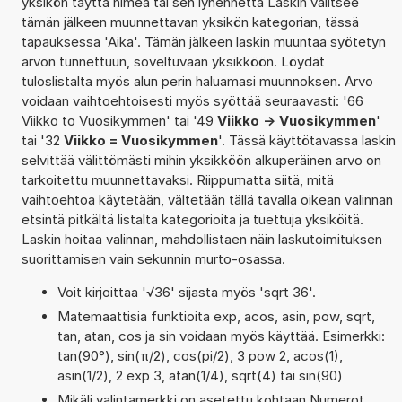
yksikön täyttä nimeä tai sen lyhennettä Laskin valitsee
tämän jälkeen muunnettavan yksikön kategorian, tässä
tapauksessa 'Aika'. Tämän jälkeen laskin muuntaa syötetyn
arvon tunnettuun, soveltuvaan yksikköön. Löydät
tuloslistalta myös alun perin haluamasi muunnoksen. Arvo
voidaan vaihtoehtoisesti myös syöttää seuraavasti: '66
Viikko to Vuosikymmen' tai '49
Viikko -> Vuosikymmen
'
tai '32
Viikko = Vuosikymmen
'. Tässä käyttötavassa laskin
selvittää välittömästi mihin yksikköön alkuperäinen arvo on
tarkoitettu muunnettavaksi. Riippumatta siitä, mitä
vaihtoehtoa käytetään, vältetään tällä tavalla oikean valinnan
etsintä pitkältä listalta kategorioita ja tuettuja yksiköitä.
Laskin hoitaa valinnan, mahdollistaen näin laskutoimituksen
suorittamisen vain sekunnin murto-osassa.
Voit kirjoittaa '√36' sijasta myös 'sqrt 36'.
Matemaattisia funktioita exp, acos, asin, pow, sqrt,
tan, atan, cos ja sin voidaan myös käyttää. Esimerkki:
tan(90°), sin(π/2), cos(pi/2), 3 pow 2, acos(1),
asin(1/2), 2 exp 3, atan(1/4), sqrt(4) tai sin(90)
Mikäli valintamerkki on asetettu kohtaan Numerot