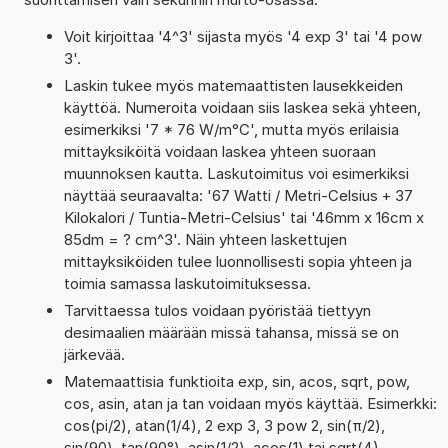
Voit kirjoittaa '4^3' sijasta myös '4 exp 3' tai '4 pow
3'.
Laskin tukee myös matemaattisten lausekkeiden
käyttöä. Numeroita voidaan siis laskea sekä yhteen,
esimerkiksi '7 * 76 W/m°C', mutta myös erilaisia
mittayksiköitä voidaan laskea yhteen suoraan
muunnoksen kautta. Laskutoimitus voi esimerkiksi
näyttää seuraavalta: '67 Watti / Metri-Celsius + 37
Kilokalori / Tuntia-Metri-Celsius' tai '46mm x 16cm x
85dm = ? cm^3'. Näin yhteen laskettujen
mittayksiköiden tulee luonnollisesti sopia yhteen ja
toimia samassa laskutoimituksessa.
Tarvittaessa tulos voidaan pyöristää tiettyyn
desimaalien määrään missä tahansa, missä se on
järkevää.
Matemaattisia funktioita exp, sin, acos, sqrt, pow,
cos, asin, atan ja tan voidaan myös käyttää. Esimerkki:
cos(pi/2), atan(1/4), 2 exp 3, 3 pow 2, sin(π/2),
sin(90), tan(90°), asin(1/2), acos(1) tai sqrt(4)