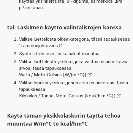
käyttää yksinkertaista 'u'-kirjainta, esimerkiksi uPa
µPa:n sijaan.
tai: Laskimen käyttö valintalistojen kanssa
Valitse luettelosta oikea kategoria, tässä tapauksessa
'
Lämmönjohtavuus
'.
Syötä sitten arvo, jonka haluat muuntaa.
Valitse luettelosta yksikkö, joka vastaa muunnettavaa
arvoa, tässä tapauksessa '
Watti / Metri-Celsius [W/(m·°C)]
'.
Valitse lopuksi yksikkö, johon arvo muunnetaan, tässä
tapauksessa '
Kilokalori / Tuntia-Metri-Celsius [kcal/(h·m·°C)]
'.
Käytä tämän yksikkölaskurin täyttä tehoa
muuntaa W/m°C to kcal/hm°C