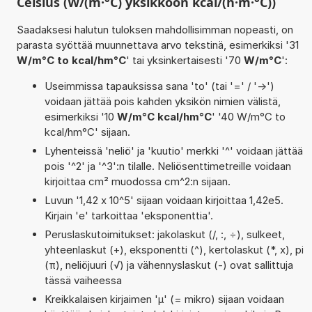
Celsius (W/(m·°C) yksikköön kcal/(h·m·°C))
Saadaksesi halutun tuloksen mahdollisimman nopeasti, on
parasta syöttää muunnettava arvo tekstinä, esimerkiksi '31
W/m°C to kcal/hm°C
' tai yksinkertaisesti '70
W/m°C
':
Useimmissa tapauksissa sana 'to' (tai '=' / '->')
voidaan jättää pois kahden yksikön nimien välistä,
esimerkiksi '10
W/m°C kcal/hm°C
' '40 W/m°C to
kcal/hm°C' sijaan.
Lyhenteissä 'neliö' ja 'kuutio' merkki '^' voidaan jättää
pois '^2' ja '^3':n tilalle. Neliösenttimetreille voidaan
kirjoittaa cm² muodossa cm^2:n sijaan.
Luvun '1,42 x 10^5' sijaan voidaan kirjoittaa 1,42e5.
Kirjain 'e' tarkoittaa 'eksponenttia'.
Peruslaskutoimitukset: jakolaskut (/, :, ÷), sulkeet,
yhteenlaskut (+), eksponentti (^), kertolaskut (*, x), pi
(π), neliöjuuri (√) ja vähennyslaskut (-) ovat sallittuja
tässä vaiheessa
Kreikkalaisen kirjaimen 'µ' (= mikro) sijaan voidaan