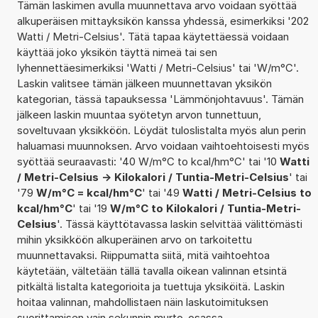
Tämän laskimen avulla muunnettava arvo voidaan syöttää
alkuperäisen mittayksikön kanssa yhdessä, esimerkiksi '202
Watti / Metri-Celsius'. Tätä tapaa käytettäessä voidaan
käyttää joko yksikön täyttä nimeä tai sen
lyhennettäesimerkiksi 'Watti / Metri-Celsius' tai 'W/m°C'.
Laskin valitsee tämän jälkeen muunnettavan yksikön
kategorian, tässä tapauksessa 'Lämmönjohtavuus'. Tämän
jälkeen laskin muuntaa syötetyn arvon tunnettuun,
soveltuvaan yksikköön. Löydät tuloslistalta myös alun perin
haluamasi muunnoksen. Arvo voidaan vaihtoehtoisesti myös
syöttää seuraavasti: '40 W/m°C to kcal/hm°C' tai '10
Watti
/ Metri-Celsius -> Kilokalori / Tuntia-Metri-Celsius
' tai
'79
W/m°C = kcal/hm°C
' tai '49
Watti / Metri-Celsius to
kcal/hm°C
' tai '19
W/m°C to Kilokalori / Tuntia-Metri-
Celsius
'. Tässä käyttötavassa laskin selvittää välittömästi
mihin yksikköön alkuperäinen arvo on tarkoitettu
muunnettavaksi. Riippumatta siitä, mitä vaihtoehtoa
käytetään, vältetään tällä tavalla oikean valinnan etsintä
pitkältä listalta kategorioita ja tuettuja yksiköitä. Laskin
hoitaa valinnan, mahdollistaen näin laskutoimituksen
suorittamisen vain sekunnin murto-osassa.