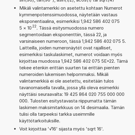
Mikäli valintamerkki on asetettu kohtaan Numerot
kymmenpotenssimuodossa, näytetään vastaus
eksponentiaalina, esimerkiksi 1,942 586 402 075
22
5
×
10
. Tässä esitysmuodossa numero
segmentoidaan eksponenttiin, tässä 22, ja
varsinaiseen numeroon, tässä 1,942 586 402 075 5.
Laitteilla, joiden numeronäytöt ovat rajalliset,
esimerkiksi taskulaskimet, numerot voidaan myös
kirjoittaa muodossa 1,942 586 402 075 5E+22. Tämä
tekee etenkin erittäin suurten tai erittäin pienten
numeroiden lukemisen helpommaksi. Mikäli
valintamerkkiä ei ole asetettu, esitetään tulos
tavanomaisella tavalla, jossa yllä oleva esimerkki
näyttäisi seuraavalta: 19 425 864 020 755 000 000
000. Tulosten esitystavasta riippumatta tämän
laskimen maksimitarkkuus on 14 desimaalia. Tämän
tulisi olla tarpeeksi tarkka useimmille
käyttötarkoituksille.
Voit kirjoittaa '√16' sijasta myös 'sqrt 16'.