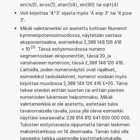
sin(π/2), acos(1), atan(1/4), sin(90) tai sqrt(4)
Voit kirjoittaa '4^3' sijasta myös '4 exp 3' tai '4 pow
3'.
Mikäli valintamerkki on asetettu kohtaan Numerot
kymmenpotenssimuodossa, näytetään vastaus
eksponentiaalina, esimerkiksi 2,388 148 126 416
20
×
10
. Tässä esitysmuodossa numero
segmentoidaan eksponenttiin, tässä 20, ja
varsinaiseen numeroon, tässä 2,388 148 126 416.
Laitteilla, joiden numeronäytöt ovat rajalliset,
esimerkiksi taskulaskimet, numerot voidaan myös
kirjoittaa muodossa 2,388 148 126 416 E+20. Tämä
tekee etenkin erittäin suurten tai erittäin pienten
numeroiden lukemisen helpommaksi. Mikäli
valintamerkkiä ei ole asetettu, esitetään tulos
tavanomaisella tavalla, jossa yllä oleva esimerkki
näyttäisi seuraavalta: 238 814 812 641 600 000 000.
Tulosten esitystavasta riippumatta tämän laskimen
maksimitarkkuus on 14 desimaalia. Tämän tulisi olla
tarpeeksi tarkka useimmille käyttötarkoituksille.