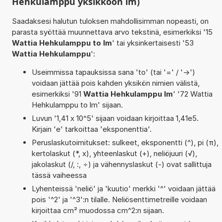
Hehkulamppu yksikköön lm)
Saadaksesi halutun tuloksen mahdollisimman nopeasti, on
parasta syöttää muunnettava arvo tekstinä, esimerkiksi '15
Wattia Hehkulamppu to lm
' tai yksinkertaisesti '53
Wattia Hehkulamppu
':
Useimmissa tapauksissa sana 'to' (tai '=' / '->')
voidaan jättää pois kahden yksikön nimien välistä,
esimerkiksi '91
Wattia Hehkulamppu lm
' '72 Wattia
Hehkulamppu to lm' sijaan.
Luvun '1,41 x 10^5' sijaan voidaan kirjoittaa 1,41e5.
Kirjain 'e' tarkoittaa 'eksponenttia'.
Peruslaskutoimitukset: sulkeet, eksponentti (^), pi (π),
kertolaskut (*, x), yhteenlaskut (+), neliöjuuri (√),
jakolaskut (/, :, ÷) ja vähennyslaskut (-) ovat sallittuja
tässä vaiheessa
Lyhenteissä 'neliö' ja 'kuutio' merkki '^' voidaan jättää
pois '^2' ja '^3':n tilalle. Neliösenttimetreille voidaan
kirjoittaa cm² muodossa cm^2:n sijaan.