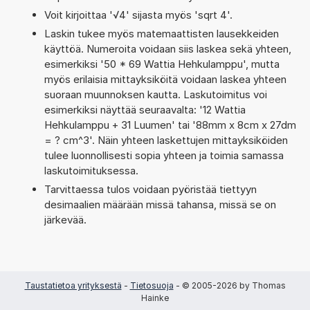
Voit kirjoittaa '√4' sijasta myös 'sqrt 4'.
Laskin tukee myös matemaattisten lausekkeiden
käyttöä. Numeroita voidaan siis laskea sekä yhteen,
esimerkiksi '50 * 69 Wattia Hehkulamppu', mutta
myös erilaisia mittayksiköitä voidaan laskea yhteen
suoraan muunnoksen kautta. Laskutoimitus voi
esimerkiksi näyttää seuraavalta: '12 Wattia
Hehkulamppu + 31 Luumen' tai '88mm x 8cm x 27dm
= ? cm^3'. Näin yhteen laskettujen mittayksiköiden
tulee luonnollisesti sopia yhteen ja toimia samassa
laskutoimituksessa.
Tarvittaessa tulos voidaan pyöristää tiettyyn
desimaalien määrään missä tahansa, missä se on
järkevää.
Taustatietoa yrityksestä
-
Tietosuoja
- © 2005-2026 by Thomas
Hainke