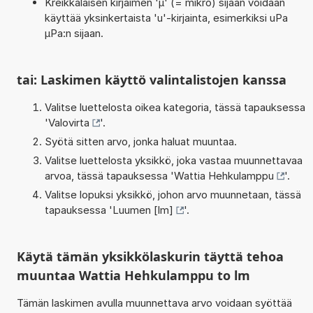
Kreikkalaisen kirjaimen 'µ' (= mikro) sijaan voidaan
käyttää yksinkertaista 'u'-kirjainta, esimerkiksi uPa
µPa:n sijaan.
tai: Laskimen käyttö valintalistojen kanssa
Valitse luettelosta oikea kategoria, tässä tapauksessa
'
Valovirta
'.
Syötä sitten arvo, jonka haluat muuntaa.
Valitse luettelosta yksikkö, joka vastaa muunnettavaa
arvoa, tässä tapauksessa '
Wattia Hehkulamppu
'.
Valitse lopuksi yksikkö, johon arvo muunnetaan, tässä
tapauksessa '
Luumen [lm]
'.
Käytä tämän yksikkölaskurin täyttä tehoa
muuntaa Wattia Hehkulamppu to lm
Tämän laskimen avulla muunnettava arvo voidaan syöttää