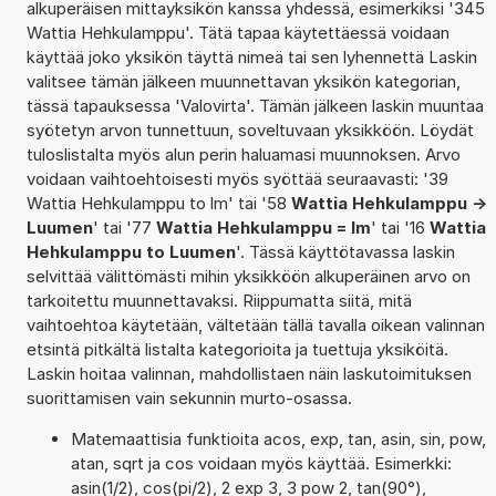
alkuperäisen mittayksikön kanssa yhdessä, esimerkiksi '345
Wattia Hehkulamppu'. Tätä tapaa käytettäessä voidaan
käyttää joko yksikön täyttä nimeä tai sen lyhennettä Laskin
valitsee tämän jälkeen muunnettavan yksikön kategorian,
tässä tapauksessa 'Valovirta'. Tämän jälkeen laskin muuntaa
syötetyn arvon tunnettuun, soveltuvaan yksikköön. Löydät
tuloslistalta myös alun perin haluamasi muunnoksen. Arvo
voidaan vaihtoehtoisesti myös syöttää seuraavasti: '39
Wattia Hehkulamppu to lm' tai '58
Wattia Hehkulamppu ->
Luumen
' tai '77
Wattia Hehkulamppu = lm
' tai '16
Wattia
Hehkulamppu to Luumen
'. Tässä käyttötavassa laskin
selvittää välittömästi mihin yksikköön alkuperäinen arvo on
tarkoitettu muunnettavaksi. Riippumatta siitä, mitä
vaihtoehtoa käytetään, vältetään tällä tavalla oikean valinnan
etsintä pitkältä listalta kategorioita ja tuettuja yksiköitä.
Laskin hoitaa valinnan, mahdollistaen näin laskutoimituksen
suorittamisen vain sekunnin murto-osassa.
Matemaattisia funktioita acos, exp, tan, asin, sin, pow,
atan, sqrt ja cos voidaan myös käyttää. Esimerkki:
asin(1/2), cos(pi/2), 2 exp 3, 3 pow 2, tan(90°),