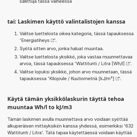
sallittuja tässä vaiheessa
tai: Laskimen käyttö valintalistojen kanssa
Valitse luettelosta oikea kategoria, tässä tapauksessa
'
Energiatiheys
'.
Syötä sitten arvo, jonka haluat muuntaa.
Valitse luettelosta yksikkö, joka vastaa muunnettavaa
arvoa, tässä tapauksessa '
Wattitunti / Litra [Wh/l]
'.
Valitse lopuksi yksikkö, johon arvo muunnetaan, tässä
tapauksessa '
Kilojoule / Kuutiometriä [kJ/m³]
'.
Käytä tämän yksikkölaskurin täyttä tehoa
muuntaa Wh/l to kJ/m3
Tämän laskimen avulla muunnettava arvo voidaan syöttää
alkuperäisen mittayksikön kanssa yhdessä, esimerkiksi '632
Wattitunti / Litra'. Tätä tapaa käytettäessä voidaan käyttää