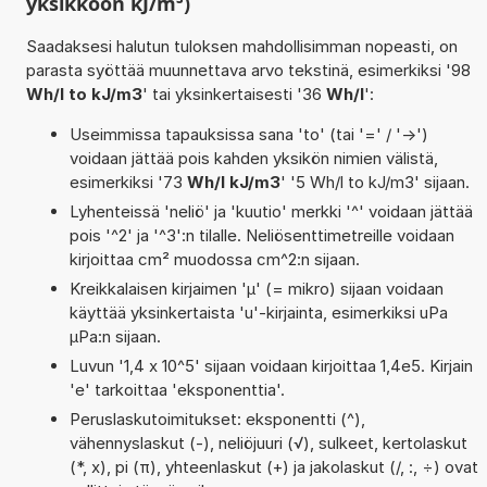
yksikköön kJ/m³)
Saadaksesi halutun tuloksen mahdollisimman nopeasti, on
parasta syöttää muunnettava arvo tekstinä, esimerkiksi '98
Wh/l to kJ/m3
' tai yksinkertaisesti '36
Wh/l
':
Useimmissa tapauksissa sana 'to' (tai '=' / '->')
voidaan jättää pois kahden yksikön nimien välistä,
esimerkiksi '73
Wh/l kJ/m3
' '5 Wh/l to kJ/m3' sijaan.
Lyhenteissä 'neliö' ja 'kuutio' merkki '^' voidaan jättää
pois '^2' ja '^3':n tilalle. Neliösenttimetreille voidaan
kirjoittaa cm² muodossa cm^2:n sijaan.
Kreikkalaisen kirjaimen 'µ' (= mikro) sijaan voidaan
käyttää yksinkertaista 'u'-kirjainta, esimerkiksi uPa
µPa:n sijaan.
Luvun '1,4 x 10^5' sijaan voidaan kirjoittaa 1,4e5. Kirjain
'e' tarkoittaa 'eksponenttia'.
Peruslaskutoimitukset: eksponentti (^),
vähennyslaskut (-), neliöjuuri (√), sulkeet, kertolaskut
(*, x), pi (π), yhteenlaskut (+) ja jakolaskut (/, :, ÷) ovat