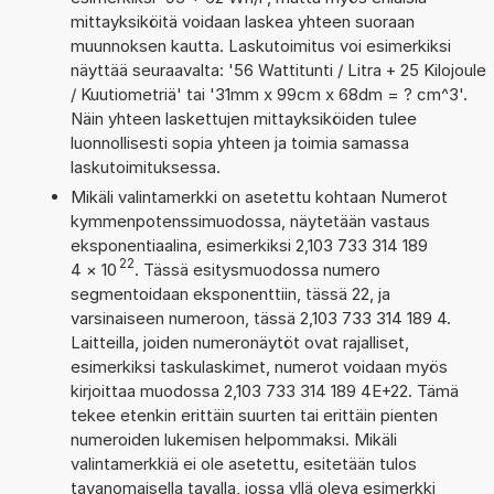
mittayksiköitä voidaan laskea yhteen suoraan
muunnoksen kautta. Laskutoimitus voi esimerkiksi
näyttää seuraavalta: '56 Wattitunti / Litra + 25 Kilojoule
/ Kuutiometriä' tai '31mm x 99cm x 68dm = ? cm^3'.
Näin yhteen laskettujen mittayksiköiden tulee
luonnollisesti sopia yhteen ja toimia samassa
laskutoimituksessa.
Mikäli valintamerkki on asetettu kohtaan Numerot
kymmenpotenssimuodossa, näytetään vastaus
eksponentiaalina, esimerkiksi 2,103 733 314 189
22
4
×
10
. Tässä esitysmuodossa numero
segmentoidaan eksponenttiin, tässä 22, ja
varsinaiseen numeroon, tässä 2,103 733 314 189 4.
Laitteilla, joiden numeronäytöt ovat rajalliset,
esimerkiksi taskulaskimet, numerot voidaan myös
kirjoittaa muodossa 2,103 733 314 189 4E+22. Tämä
tekee etenkin erittäin suurten tai erittäin pienten
numeroiden lukemisen helpommaksi. Mikäli
valintamerkkiä ei ole asetettu, esitetään tulos
tavanomaisella tavalla, jossa yllä oleva esimerkki