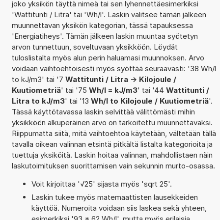
joko yksikön täyttä nimeä tai sen lyhennettäesimerkiksi
'Wattitunti / Litra' tai 'Wh/l'. Laskin valitsee tämän jälkeen
muunnettavan yksikön kategorian, tässä tapauksessa
'Energiatiheys'. Tämän jälkeen laskin muuntaa syötetyn
arvon tunnettuun, soveltuvaan yksikköön. Löydät
tuloslistalta myös alun perin haluamasi muunnoksen. Arvo
voidaan vaihtoehtoisesti myös syöttää seuraavasti: '38 Wh/l
to kJ/m3' tai '7
Wattitunti / Litra -> Kilojoule /
Kuutiometriä
' tai '75
Wh/l = kJ/m3
' tai '44
Wattitunti /
Litra to kJ/m3
' tai '13
Wh/l to Kilojoule / Kuutiometriä
'.
Tässä käyttötavassa laskin selvittää välittömästi mihin
yksikköön alkuperäinen arvo on tarkoitettu muunnettavaksi.
Riippumatta siitä, mitä vaihtoehtoa käytetään, vältetään tällä
tavalla oikean valinnan etsintä pitkältä listalta kategorioita ja
tuettuja yksiköitä. Laskin hoitaa valinnan, mahdollistaen näin
laskutoimituksen suorittamisen vain sekunnin murto-osassa.
Voit kirjoittaa '√25' sijasta myös 'sqrt 25'.
Laskin tukee myös matemaattisten lausekkeiden
käyttöä. Numeroita voidaan siis laskea sekä yhteen,
esimerkiksi '93 * 62 Wh/l', mutta myös erilaisia