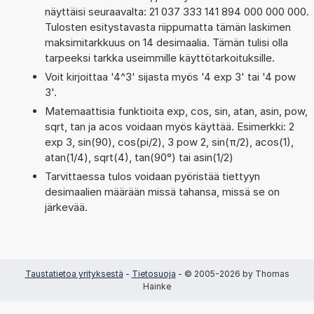
näyttäisi seuraavalta: 21 037 333 141 894 000 000 000.
Tulosten esitystavasta riippumatta tämän laskimen
maksimitarkkuus on 14 desimaalia. Tämän tulisi olla
tarpeeksi tarkka useimmille käyttötarkoituksille.
Voit kirjoittaa '4^3' sijasta myös '4 exp 3' tai '4 pow
3'.
Matemaattisia funktioita exp, cos, sin, atan, asin, pow,
sqrt, tan ja acos voidaan myös käyttää. Esimerkki: 2
exp 3, sin(90), cos(pi/2), 3 pow 2, sin(π/2), acos(1),
atan(1/4), sqrt(4), tan(90°) tai asin(1/2)
Tarvittaessa tulos voidaan pyöristää tiettyyn
desimaalien määrään missä tahansa, missä se on
järkevää.
Taustatietoa yrityksestä
-
Tietosuoja
- © 2005-2026 by Thomas
Hainke