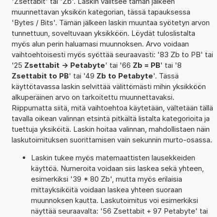
'Zsettabit' tai 'Zb'. Laskin valitsee tämän jälkeen
muunnettavan yksikön kategorian, tässä tapauksessa
'Bytes / Bits'. Tämän jälkeen laskin muuntaa syötetyn arvon
tunnettuun, soveltuvaan yksikköön. Löydät tuloslistalta
myös alun perin haluamasi muunnoksen. Arvo voidaan
vaihtoehtoisesti myös syöttää seuraavasti: '83 Zb to PB' tai
'25
Zsettabit -> Petabyte
' tai '66
Zb = PB
' tai '8
Zsettabit to PB
' tai '49
Zb to Petabyte
'. Tässä
käyttötavassa laskin selvittää välittömästi mihin yksikköön
alkuperäinen arvo on tarkoitettu muunnettavaksi.
Riippumatta siitä, mitä vaihtoehtoa käytetään, vältetään tällä
tavalla oikean valinnan etsintä pitkältä listalta kategorioita ja
tuettuja yksiköitä. Laskin hoitaa valinnan, mahdollistaen näin
laskutoimituksen suorittamisen vain sekunnin murto-osassa.
Laskin tukee myös matemaattisten lausekkeiden
käyttöä. Numeroita voidaan siis laskea sekä yhteen,
esimerkiksi '39 * 80 Zb', mutta myös erilaisia
mittayksiköitä voidaan laskea yhteen suoraan
muunnoksen kautta. Laskutoimitus voi esimerkiksi
näyttää seuraavalta: '56 Zsettabit + 97 Petabyte' tai