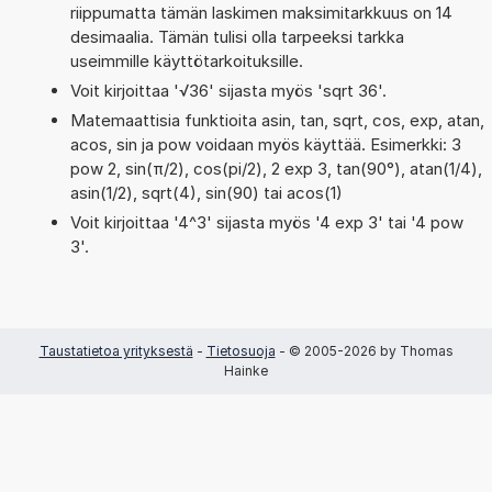
riippumatta tämän laskimen maksimitarkkuus on 14
desimaalia. Tämän tulisi olla tarpeeksi tarkka
useimmille käyttötarkoituksille.
Voit kirjoittaa '√36' sijasta myös 'sqrt 36'.
Matemaattisia funktioita asin, tan, sqrt, cos, exp, atan,
acos, sin ja pow voidaan myös käyttää. Esimerkki: 3
pow 2, sin(π/2), cos(pi/2), 2 exp 3, tan(90°), atan(1/4),
asin(1/2), sqrt(4), sin(90) tai acos(1)
Voit kirjoittaa '4^3' sijasta myös '4 exp 3' tai '4 pow
3'.
Taustatietoa yrityksestä
-
Tietosuoja
- © 2005-2026 by Thomas
Hainke