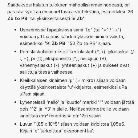
Saadaksesi halutun tuloksen mahdollisimman nopeasti, on
parasta syöttää muunnettava arvo tekstinä, esimerkiksi '26
Zb to PB
' tai yksinkertaisesti '9
Zb
':
Useimmissa tapauksissa sana 'to' (tai '=' / '->')
voidaan jättää pois kahden yksikön nimien välistä,
esimerkiksi '91
Zb PB
' '50 Zb to PB' sijaan.
Peruslaskutoimitukset: kertolaskut (*, x), jakolaskut (/,
:, ÷), pi (π), eksponentti (^), neliöjuuri (√),
vähennyslaskut (-), yhteenlaskut (+) ja sulkeet ovat
sallittuja tässä vaiheessa
Kreikkalaisen kirjaimen 'µ' (= mikro) sijaan voidaan
käyttää yksinkertaista 'u'-kirjainta, esimerkiksi uPa
µPa:n sijaan.
Lyhenteissä 'neliö' ja 'kuutio' merkki '^' voidaan jättää
pois '^2' ja '^3':n tilalle. Neliösenttimetreille voidaan
kirjoittaa cm² muodossa cm^2:n sijaan.
Luvun '1,85 x 10^5' sijaan voidaan kirjoittaa 1,85e5.
Kirjain 'e' tarkoittaa 'eksponenttia'.