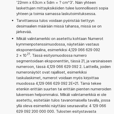
'22mm x 63cm x 5dm = ? cm^3'. Näin yhteen
laskettujen mittayksiköiden tulee luonnollisesti sopia
yhteen ja toimia samassa laskutoimituksessa.
Tarvittaessa tulos voidaan pyöristää tiettyyn
desimaalien määrään missä tahansa, missä se on
järkevää.
Mikäli valintamerkki on asetettu kohtaan Numerot
kymmenpotenssimuodossa, näytetään vastaus
eksponentiaalina, esimerkiksi 4,129 066 629 092
21
2
×
10
. Tässä esitysmuodossa numero
segmentoidaan eksponenttiin, tässä 21, ja varsinaiseen
numeroon, tässä 4,129 066 629 092 2. Laitteilla, joiden
numeronäytöt ovat rajalliset, esimerkiksi
taskulaskimet, numerot voidaan myös kirjoittaa
muodossa 4,129 066 629 092 2E+21. Tämä tekee
etenkin erittäin suurten tai erittäin pienten numeroiden
lukemisen helpommaksi. Mikäli valintamerkkiä ei ole
asetettu, esitetään tulos tavanomaisella tavalla, jossa
yllä oleva esimerkki näyttäisi seuraavalta: 4 129 066
629 092 200 000 000. Tulosten esitystavasta