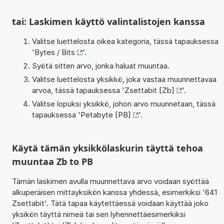
tai: Laskimen käyttö valintalistojen kanssa
Valitse luettelosta oikea kategoria, tässä tapauksessa
'
Bytes / Bits
'.
Syötä sitten arvo, jonka haluat muuntaa.
Valitse luettelosta yksikkö, joka vastaa muunnettavaa
arvoa, tässä tapauksessa '
Zsettabit [Zb]
'.
Valitse lopuksi yksikkö, johon arvo muunnetaan, tässä
tapauksessa '
Petabyte [PB]
'.
Käytä tämän yksikkölaskurin täyttä tehoa
muuntaa Zb to PB
Tämän laskimen avulla muunnettava arvo voidaan syöttää
alkuperäisen mittayksikön kanssa yhdessä, esimerkiksi '641
Zsettabit'. Tätä tapaa käytettäessä voidaan käyttää joko
yksikön täyttä nimeä tai sen lyhennettäesimerkiksi