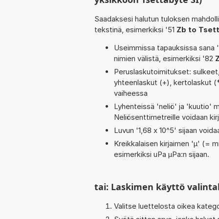
Saadaksesi halutun tuloksen mahdoll
tekstinä, esimerkiksi '51
Zb to Tset
Useimmissa tapauksissa sana 'to
nimien välistä, esimerkiksi '82
Peruslaskutoimitukset: sulkeet, j
yhteenlaskut (+), kertolaskut (*,
vaiheessa
Lyhenteissä 'neliö' ja 'kuutio' me
Neliösenttimetreille voidaan ki
Luvun '1,68 x 10^5' sijaan voidaa
Kreikkalaisen kirjaimen 'µ' (= mi
esimerkiksi uPa µPa:n sijaan.
tai: Laskimen käyttö valinta
Valitse luettelosta oikea kateg