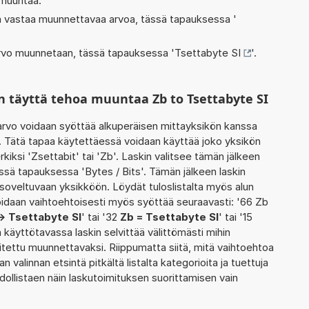
 muuntaa.
oka vastaa muunnettavaa arvoa, tässä tapauksessa '
 arvo muunnetaan, tässä tapauksessa '
Tsettabyte SI
'.
n täyttä tehoa muuntaa Zb to Tsettabyte SI
rvo voidaan syöttää alkuperäisen mittayksikön kanssa
. Tätä tapaa käytettäessä voidaan käyttää joko yksikön
kiksi 'Zsettabit' tai 'Zb'. Laskin valitsee tämän jälkeen
sä tapauksessa 'Bytes / Bits'. Tämän jälkeen laskin
oveltuvaan yksikköön. Löydät tuloslistalta myös alun
idaan vaihtoehtoisesti myös syöttää seuraavasti: '66 Zb
-> Tsettabyte SI
' tai '32
Zb = Tsettabyte SI
' tai '15
ä käyttötavassa laskin selvittää välittömästi mihin
itettu muunnettavaksi. Riippumatta siitä, mitä vaihtoehtoa
an valinnan etsintä pitkältä listalta kategorioita ja tuettuja
hdollistaen näin laskutoimituksen suorittamisen vain