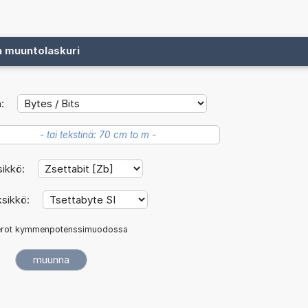
n muuntolaskuri
:
sikkö:
ksikkö:
rot kymmenpotenssimuodossa