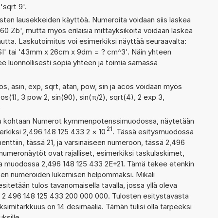
'sqrt 9'.
ten lausekkeiden käyttöä. Numeroita voidaan siis laskea
60 Zb', mutta myös erilaisia mittayksiköitä voidaan laskea
ta. Laskutoimitus voi esimerkiksi näyttää seuraavalta:
 SI' tai '43mm x 26cm x 9dm = ? cm^3'. Näin yhteen
ee luonnollisesti sopia yhteen ja toimia samassa
os, asin, exp, sqrt, atan, pow, sin ja acos voidaan myös
os(1), 3 pow 2, sin(90), sin(π/2), sqrt(4), 2 exp 3,
)
ettu kohtaan Numerot kymmenpotenssimuodossa, näytetään
21
erkiksi 2,496 148 125 433 2
×
10
. Tässä esitysmuodossa
ttiin, tässä 21, ja varsinaiseen numeroon, tässä 2,496
n numeronäytöt ovat rajalliset, esimerkiksi taskulaskimet,
aa muodossa 2,496 148 125 433 2E+21. Tämä tekee etenkin
ienten numeroiden lukemisen helpommaksi. Mikäli
esitetään tulos tavanomaisella tavalla, jossa yllä oleva
a: 2 496 148 125 433 200 000 000. Tulosten esitystavasta
imitarkkuus on 14 desimaalia. Tämän tulisi olla tarpeeksi
ksille.