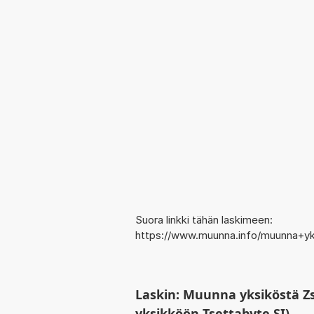
Suora linkki tähän laskimeen:
https://www.muunna.info/muunna+yk
Laskin: Muunna yksiköstä Zs
yksikköön Tsettabyte SI)