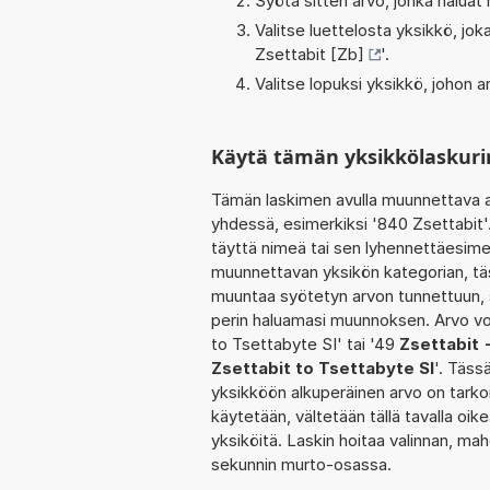
Syötä sitten arvo, jonka haluat
Valitse luettelosta yksikkö, j
Zsettabit [Zb]
'.
Valitse lopuksi yksikkö, johon
Käytä tämän yksikkölaskuri
Tämän laskimen avulla muunnettava a
yhdessä, esimerkiksi '840 Zsettabit'
täyttä nimeä tai sen lyhennettäesimer
muunnettavan yksikön kategorian, täs
muuntaa syötetyn arvon tunnettuun, s
perin haluamasi muunnoksen. Arvo vo
to Tsettabyte SI' tai '49
Zsettabit 
Zsettabit to Tsettabyte SI
'. Täss
yksikköön alkuperäinen arvo on tarko
käytetään, vältetään tällä tavalla oike
yksiköitä. Laskin hoitaa valinnan, ma
sekunnin murto-osassa.