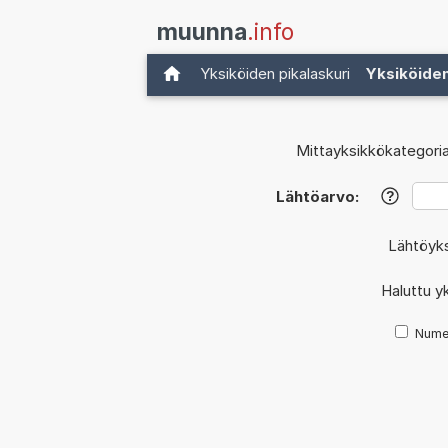
muunna
.info
Yksiköiden pikalaskuri
Yksiköide
Mittayksikkökategoria
Lähtöarvo:
?
Lähtöyk
Haluttu y
Nume