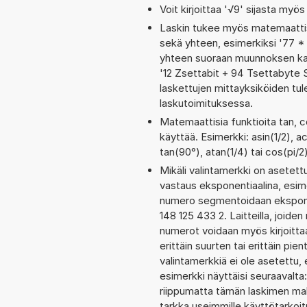
Voit kirjoittaa '√9' sijasta myös 
Laskin tukee myös matemaattis
sekä yhteen, esimerkiksi '77 * 
yhteen suoraan muunnoksen kaut
'12 Zsettabit + 94 Tsettabyte
laskettujen mittayksiköiden tul
laskutoimituksessa.
Matemaattisia funktioita tan, c
käyttää. Esimerkki: asin(1/2), ac
tan(90°), atan(1/4) tai cos(pi/2
Mikäli valintamerkki on aset
vastaus eksponentiaalina, esim
numero segmentoidaan eksponen
148 125 433 2. Laitteilla, joide
numerot voidaan myös kirjoitt
erittäin suurten tai erittäin p
valintamerkkiä ei ole asetettu, 
esimerkki näyttäisi seuraavalt
riippumatta tämän laskimen maks
tarkka useimmille käyttötarkoitu