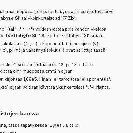
isimman nopeasti, on parasta syöttää muunnettava arvo
tabyte SI
' tai yksinkertaisesti '17
Zb
':
' (tai '=' / '->') voidaan jättää pois kahden yksikön
Zb Tsettabyte SI
' '99 Zb to Tsettabyte SI' sijaan.
akolaskut (/, :, ÷), eksponentti (^), neliöjuuri (√),
 x), pi (π) ja vähennyslaskut (-) ovat sallittuja tässä
rkki '^' voidaan jättää pois '^2' ja '^3':n tilalle.
rjoittaa cm² muodossa cm^2:n sijaan.
n kirjoittaa 1,68e5. Kirjain 'e' tarkoittaa 'eksponenttia'.
kro) sijaan voidaan käyttää yksinkertaista 'u'-kirjainta,
listojen kanssa
oria, tässä tapauksessa '
Bytes / Bits
'.