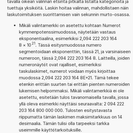
tavalla oikean valinnan etsintä pitkältä listalta kategorioita ja
tuettuja yksiköitä. Laskin hoitaa valinnan, mahdollistaen näin
laskutoimituksen suorittamisen vain sekunnin murto-osassa.
Mikäli valintamerkki on asetettu kohtaan Numerot
kymmenpotenssimuodossa, näytetään vastaus
eksponentiaalina, esimerkiksi 2,094 222 203 164
21
8
×
10
. Tässä esitysmuodossa numero
segmentoidaan eksponenttiin, tässä 21, ja varsinaiseen
numeroon, tässä 2,094 222 203 164 8. Laitteilla, joiden
numeronäytöt ovat rajalliset, esimerkiksi
taskulaskimet, numerot voidaan myös kirjoittaa
muodossa 2,094 222 203 164 8E+21. Tämä tekee
etenkin erittäin suurten tai erittäin pienten numeroiden
lukemisen helpommaksi. Mikäli valintamerkkiä ei ole
asetettu, esitetään tulos tavanomaisella tavalla, jossa
yllä oleva esimerkki näyttäisi seuraavalta: 2 094 222
203 164 800 000 000. Tulosten esitystavasta
riippumatta tämän laskimen maksimitarkkuus on 14
desimaalia. Tämän tulisi olla tarpeeksi tarkka
useimmille käyttötarkoituksille.