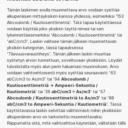
Tämän laskimen avulla muunnettava arvo voidaan syöttää
alkuperäisen mittayksikön kanssa yhdessä, esimerkiksi '153
Abcoulomb / Kuutiosenttimetriä'. Tätä tapaa käytettäessä
voidaan käyttää joko yksikön täyttä nimeä tai sen
lyhennettäesimerkiksi 'Abcoulomb / Kuutiosenttimetriä' tai
'abC/cm3'. Laskin valitsee tämän jälkeen muunnettavan
yksikön kategorian, tässä tapauksessa
'Tilavuusvaraustiheys'. Tämän jälkeen laskin muuntaa
syötetyn arvon tunnettuun, soveltuvaan yksikköön. Löydät
tuloslistalta myös alun perin haluamasi muunnoksen. Arvo
voidaan vaihtoehtoisesti myös syöttää seuraavasti: '63
abC/cm3 to As/m3' tai '94
Abcoulomb /
Kuutiosenttimetriä -> Ampeeri-Sekuntia /
Kuutiometriä
' tai '26
abC/cm3 = As/m3
' tai '57
Abcoulomb / Kuutiosenttimetriä to As/m3
' tai '88
abC/cm3 to Ampeeri-Sekuntia / Kuutiometriä
'. Tässä
käyttötavassa laskin selvittää välittömästi mihin yksikköön
alkuperäinen arvo on tarkoitettu muunnettavaksi.
Riippumatta siitä, mitä vaihtoehtoa käytetään, vältetään tällä