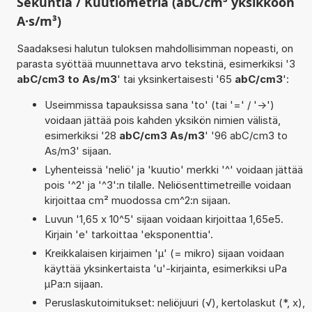
Sekuntia / Kuutiometriä (abC/cm³ yksikköön
A·s/m³)
Saadaksesi halutun tuloksen mahdollisimman nopeasti, on
parasta syöttää muunnettava arvo tekstinä, esimerkiksi '3
abC/cm3 to As/m3
' tai yksinkertaisesti '65
abC/cm3
':
Useimmissa tapauksissa sana 'to' (tai '=' / '->')
voidaan jättää pois kahden yksikön nimien välistä,
esimerkiksi '28
abC/cm3 As/m3
' '96 abC/cm3 to
As/m3' sijaan.
Lyhenteissä 'neliö' ja 'kuutio' merkki '^' voidaan jättää
pois '^2' ja '^3':n tilalle. Neliösenttimetreille voidaan
kirjoittaa cm² muodossa cm^2:n sijaan.
Luvun '1,65 x 10^5' sijaan voidaan kirjoittaa 1,65e5.
Kirjain 'e' tarkoittaa 'eksponenttia'.
Kreikkalaisen kirjaimen 'µ' (= mikro) sijaan voidaan
käyttää yksinkertaista 'u'-kirjainta, esimerkiksi uPa
µPa:n sijaan.
Peruslaskutoimitukset: neliöjuuri (√), kertolaskut (*, x),