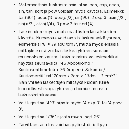
Matemaattisia funktioita asin, atan, cos, exp, acos,
sin, tan, sqrt ja pow voidaan myös käyttää. Esimerkki:
tan(90°), acos(1), cos(pi/2), sin(90), 2 exp 3, asin(1/2),
sin(π/2), atan(1/4), 3 pow 2 tai sqrt(4)
Laskin tukee myös matemaattisten lausekkeiden
käyttöä. Numeroita voidaan siis laskea sekä yhteen,
esimerkiksi '8 * 39 abC/cm3', mutta myös erilaisia
mittayksiköitä voidaan laskea yhteen suoraan
muunnoksen kautta. Laskutoimitus voi esimerkiksi
näyttää seuraavalta: '45 Abcoulomb /
Kuutiosenttimetriä + 76 Ampeeri-Sekuntia /
Kuutiometriä' tai '70mm x 2cm x 33dm = ? cm^3'.
Näin yhteen laskettujen mittayksiköiden tulee
luonnollisesti sopia yhteen ja toimia samassa
laskutoimituksessa.
Voit kirjoittaa '4^3' sijasta myös '4 exp 3' tai '4 pow
3'.
Voit kirjoittaa '√36' sijasta myös 'sqrt 36'.
Tarvittaessa tulos voidaan pyöristää tiettyyn