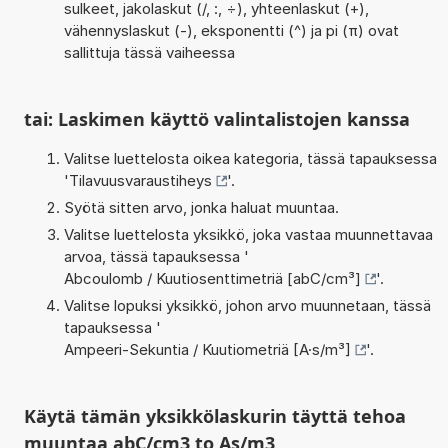
sulkeet, jakolaskut (/, :, ÷), yhteenlaskut (+),
vähennyslaskut (-), eksponentti (^) ja pi (π) ovat
sallittuja tässä vaiheessa
tai: Laskimen käyttö valintalistojen kanssa
Valitse luettelosta oikea kategoria, tässä tapauksessa
'
Tilavuusvaraustiheys
'.
Syötä sitten arvo, jonka haluat muuntaa.
Valitse luettelosta yksikkö, joka vastaa muunnettavaa
arvoa, tässä tapauksessa '
Abcoulomb / Kuutiosenttimetriä [abC/cm³]
'.
Valitse lopuksi yksikkö, johon arvo muunnetaan, tässä
tapauksessa '
Ampeeri-Sekuntia / Kuutiometriä [A·s/m³]
'.
Käytä tämän yksikkölaskurin täyttä tehoa
muuntaa abC/cm3 to As/m3