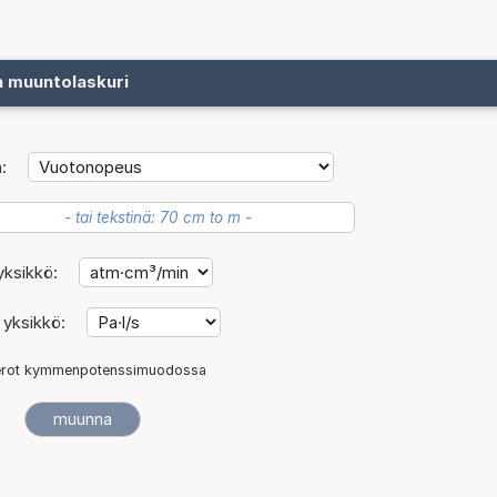
n muuntolaskuri
:
yksikkö:
 yksikkö:
rot kymmenpotenssimuodossa