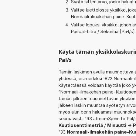
Syötä sitten arvo, jonka haluat
Valitse luettelosta yksikkö, j
Normaali-ilmakehän paine-Kuuti
Valitse lopuksi yksikkö, johon
Pascal-Litra / Sekuntia [Pa·l/s]
Käytä tämän yksikkölaskur
Pal/s
Tämän laskimen avulla muunnettava a
yhdessä, esimerkiksi '822 Normaali-i
käytettäessä voidaan käyttää joko yk
'Normaali-ilmakehän paine-Kuutiosentt
tämän jälkeen muunnettavan yksikön
jälkeen laskin muuntaa syötetyn arvo
myös alun perin haluamasi muunnokse
seuraavasti: '93 atmcm3/min to Pal/s
Kuutiosenttimetriä / Minuutti -> P
'33
Normaali-ilmakehän paine-Kuut