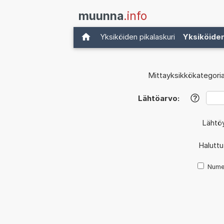
muunna
.info
Yksiköiden pikalaskuri
Yksiköide
Mittayksikkökategoria
Lähtöarvo:
?
Lähtö
Haluttu
Nume