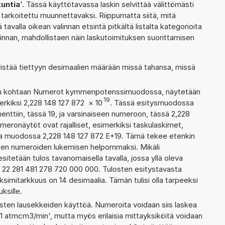
kuntia
'. Tässä käyttötavassa laskin selvittää välittömästi
tarkoitettu muunnettavaksi. Riippumatta siitä, mitä
tavalla oikean valinnan etsintä pitkältä listalta kategorioita
alinnan, mahdollistaen näin laskutoimituksen suorittamisen
ristää tiettyyn desimaalien määrään missä tahansa, missä
ettu kohtaan Numerot kymmenpotenssimuodossa, näytetään
19
erkiksi 2,228 148 127 872
×
10
. Tässä esitysmuodossa
tiin, tässä 19, ja varsinaiseen numeroon, tässä 2,228
numeronäytöt ovat rajalliset, esimerkiksi taskulaskimet,
aa muodossa 2,228 148 127 872 E+19. Tämä tekee etenkin
ienten numeroiden lukemisen helpommaksi. Mikäli
esitetään tulos tavanomaisella tavalla, jossa yllä oleva
a: 22 281 481 278 720 000 000. Tulosten esitystavasta
imitarkkuus on 14 desimaalia. Tämän tulisi olla tarpeeksi
ksille.
ten lausekkeiden käyttöä. Numeroita voidaan siis laskea
51 atmcm3/min', mutta myös erilaisia mittayksiköitä voidaan