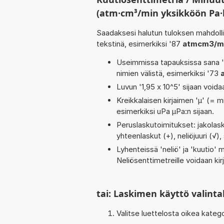
(atm·cm³/min yksikköön Pa·l
Saadaksesi halutun tuloksen mahdoll
tekstinä, esimerkiksi '87
atmcm3/mi
Useimmissa tapauksissa sana 'to
nimien välistä, esimerkiksi '73
Luvun '1,95 x 10^5' sijaan voidaa
Kreikkalaisen kirjaimen 'µ' (= mi
esimerkiksi uPa µPa:n sijaan.
Peruslaskutoimitukset: jakolaskut
yhteenlaskut (+), neliöjuuri (√)
Lyhenteissä 'neliö' ja 'kuutio' me
Neliösenttimetreille voidaan ki
tai: Laskimen käyttö valinta
Valitse luettelosta oikea kateg