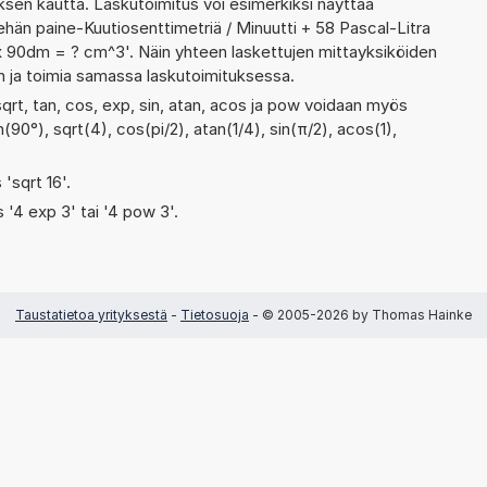
en kautta. Laskutoimitus voi esimerkiksi näyttää
ehän paine-Kuutiosenttimetriä / Minuutti + 58 Pascal-Litra
x 90dm = ? cm^3'. Näin yhteen laskettujen mittayksiköiden
en ja toimia samassa laskutoimituksessa.
sqrt, tan, cos, exp, sin, atan, acos ja pow voidaan myös
(90°), sqrt(4), cos(pi/2), atan(1/4), sin(π/2), acos(1),
 'sqrt 16'.
s '4 exp 3' tai '4 pow 3'.
Taustatietoa yrityksestä
-
Tietosuoja
- © 2005-2026 by Thomas Hainke