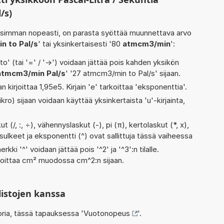
/s)
isimman nopeasti, on parasta syöttää muunnettava arvo
n to Pal/s
' tai yksinkertaisesti '80
atmcm3/min
':
' (tai '=' / '->') voidaan jättää pois kahden yksikön
atmcm3/min Pal/s
' '27 atmcm3/min to Pal/s' sijaan.
n kirjoittaa 1,95e5. Kirjain 'e' tarkoittaa 'eksponenttia'.
kro) sijaan voidaan käyttää yksinkertaista 'u'-kirjainta,
 (/, :, ÷), vähennyslaskut (-), pi (π), kertolaskut (*, x),
, sulkeet ja eksponentti (^) ovat sallittuja tässä vaiheessa
rkki '^' voidaan jättää pois '^2' ja '^3':n tilalle.
rjoittaa cm² muodossa cm^2:n sijaan.
listojen kanssa
oria, tässä tapauksessa '
Vuotonopeus
'.