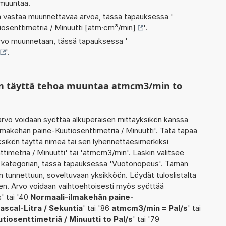
 muuntaa.
oka vastaa muunnettavaa arvoa, tässä tapauksessa '
osenttimetriä / Minuutti [atm·cm³/min]
'.
 arvo muunnetaan, tässä tapauksessa '
'.
in täyttä tehoa muuntaa atmcm3/min to
rvo voidaan syöttää alkuperäisen mittayksikön kanssa
lmakehän paine-Kuutiosenttimetriä / Minuutti'. Tätä tapaa
sikön täyttä nimeä tai sen lyhennettäesimerkiksi
imetriä / Minuutti' tai 'atmcm3/min'. Laskin valitsee
 kategorian, tässä tapauksessa 'Vuotonopeus'. Tämän
n tunnettuun, soveltuvaan yksikköön. Löydät tuloslistalta
n. Arvo voidaan vaihtoehtoisesti myös syöttää
' tai '40
Normaali-ilmakehän paine-
ascal-Litra / Sekuntia
' tai '86
atmcm3/min = Pal/s
' tai
iosenttimetriä / Minuutti to Pal/s
' tai '79