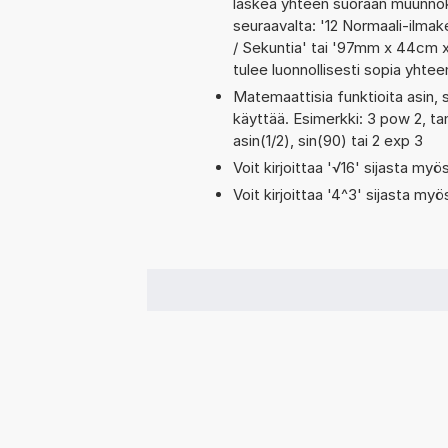
laskea yhteen suoraan muunnoks
seuraavalta: '12 Normaali-ilmak
/ Sekuntia' tai '97mm x 44cm 
tulee luonnollisesti sopia yhte
Matemaattisia funktioita asin, 
käyttää. Esimerkki: 3 pow 2, tan
asin(1/2), sin(90) tai 2 exp 3
Voit kirjoittaa '√16' sijasta myös
Voit kirjoittaa '4^3' sijasta myö