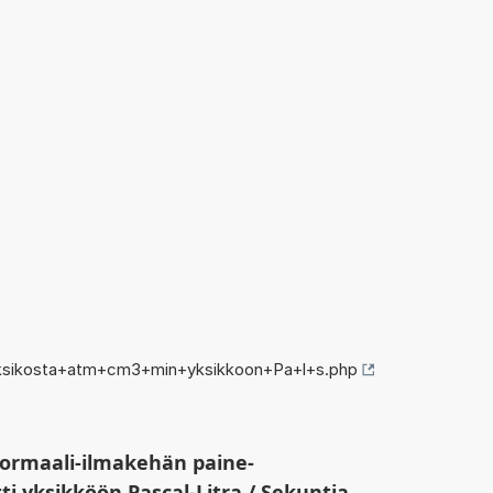
ksikosta+atm+cm3+min+yksikkoon+Pa+l+s.php
ormaali-ilmakehän paine-
i yksikköön Pascal-Litra / Sekuntia