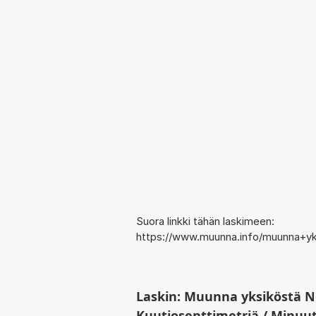
Suora linkki tähän laskimeen:
https://www.muunna.info/muunna+y
Laskin: Muunna yksiköstä N
Kuutiosenttimetriä / Minuutt