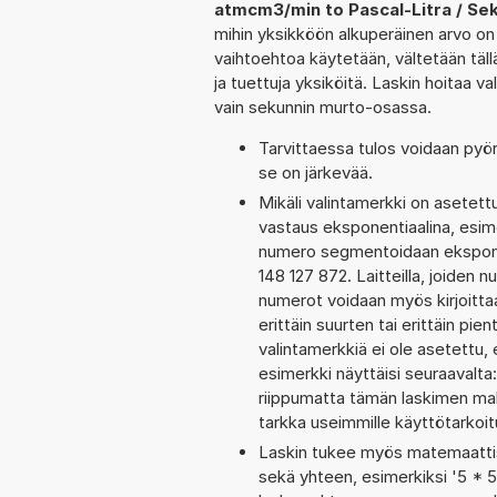
atmcm3/min to Pascal-Litra / Se
mihin yksikköön alkuperäinen arvo on 
vaihtoehtoa käytetään, vältetään tällä 
ja tuettuja yksiköitä. Laskin hoitaa v
vain sekunnin murto-osassa.
Tarvittaessa tulos voidaan pyö
se on järkevää.
Mikäli valintamerkki on aset
vastaus eksponentiaalina, esim
numero segmentoidaan eksponent
148 127 872. Laitteilla, joiden 
numerot voidaan myös kirjoitt
erittäin suurten tai erittäin p
valintamerkkiä ei ole asetettu, 
esimerkki näyttäisi seuraavalt
riippumatta tämän laskimen maks
tarkka useimmille käyttötarkoitu
Laskin tukee myös matemaattis
sekä yhteen, esimerkiksi '5 * 