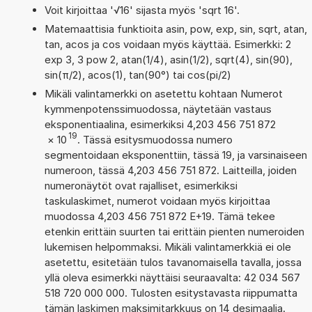
Voit kirjoittaa '√16' sijasta myös 'sqrt 16'.
Matemaattisia funktioita asin, pow, exp, sin, sqrt, atan,
tan, acos ja cos voidaan myös käyttää. Esimerkki: 2
exp 3, 3 pow 2, atan(1/4), asin(1/2), sqrt(4), sin(90),
sin(π/2), acos(1), tan(90°) tai cos(pi/2)
Mikäli valintamerkki on asetettu kohtaan Numerot
kymmenpotenssimuodossa, näytetään vastaus
eksponentiaalina, esimerkiksi 4,203 456 751 872
19
×
10
. Tässä esitysmuodossa numero
segmentoidaan eksponenttiin, tässä 19, ja varsinaiseen
numeroon, tässä 4,203 456 751 872. Laitteilla, joiden
numeronäytöt ovat rajalliset, esimerkiksi
taskulaskimet, numerot voidaan myös kirjoittaa
muodossa 4,203 456 751 872 E+19. Tämä tekee
etenkin erittäin suurten tai erittäin pienten numeroiden
lukemisen helpommaksi. Mikäli valintamerkkiä ei ole
asetettu, esitetään tulos tavanomaisella tavalla, jossa
yllä oleva esimerkki näyttäisi seuraavalta: 42 034 567
518 720 000 000. Tulosten esitystavasta riippumatta
tämän laskimen maksimitarkkuus on 14 desimaalia.