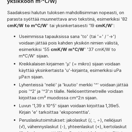
yksikköön m·°C/W)
Saadaksesi halutun tuloksen mahdollisimman nopeasti, on
parasta syöttää muunnettava arvo tekstinä, esimerkiksi '82
cmK/W to m°C/W
' tai yksinkertaisesti '19
cmK/W
':
Useimmissa tapauksissa sana 'to' (tai '=' / '->')
voidaan jättää pois kahden yksikön nimien välistä,
esimerkiksi '55
cmK/W m°C/W
' '37 cmK/W to
m°C/W' sijaan.
Kreikkalaisen kirjaimen 'µ' (= mikro) sijaan voidaan
käyttää yksinkertaista 'u'-kirjainta, esimerkiksi uPa
µPa:n sijaan.
Lyhenteissä 'neliö' ja 'kuutio' merkki '^' voidaan jättää
pois '^2' ja '^3':n tilalle. Neliösenttimetreille voidaan
kirjoittaa cm² muodossa cm^2:n sijaan.
Luvun '1,39 x 10^5' sijaan voidaan kirjoittaa 1,39e5.
Kirjain 'e' tarkoittaa 'eksponenttia'.
Peruslaskutoimitukset: jakolaskut (/, :, ÷), neliöjuuri
(√), vähennyslaskut (-), yhteenlaskut (+), kertolaskut