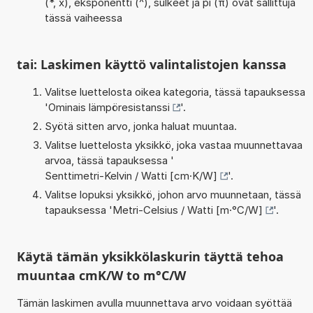
(*, x), eksponentti (^), sulkeet ja pi (π) ovat sallittuja
tässä vaiheessa
tai: Laskimen käyttö valintalistojen kanssa
Valitse luettelosta oikea kategoria, tässä tapauksessa
'
Ominais lämpöresistanssi
'.
Syötä sitten arvo, jonka haluat muuntaa.
Valitse luettelosta yksikkö, joka vastaa muunnettavaa
arvoa, tässä tapauksessa '
Senttimetri-Kelvin / Watti [cm·K/W]
'.
Valitse lopuksi yksikkö, johon arvo muunnetaan, tässä
tapauksessa '
Metri-Celsius / Watti [m·°C/W]
'.
Käytä tämän yksikkölaskurin täyttä tehoa
muuntaa cmK/W to m°C/W
Tämän laskimen avulla muunnettava arvo voidaan syöttää