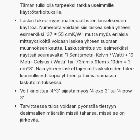
Tämän tulisi olla tarpeeksi tarkka useimmille
käyttötarkoituksille.
Laskin tukee myös matemaattisten lausekkeiden
käyttöä. Numeroita voidaan siis laskea sekä yhteen,
esimerkiksi '37 * 55 cmK/W', mutta myös erilaisia
mittayksiköitä voidaan laskea yhteen suoraan
muunnoksen kautta. Laskutoimitus voi esimerkiksi
näyttää seuraavalta: '1 Senttimetri-Kelvin / Watti + 19
Metri-Celsius / Watti' tai '73mm x 91cm x 10dm = ?
cm^3'. Näin yhteen laskettujen mittayksiköiden tulee
luonnollisesti sopia yhteen ja toimia samassa
laskutoimituksessa.
Voit kirjoittaa '4^3' sijasta myös '4 exp 3' tai '4 pow
3'.
Tarvittaessa tulos voidaan pyöristää tiettyyn
desimaalien määrään missä tahansa, missä se on
järkevää.