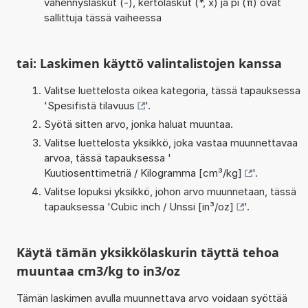
vähennyslaskut (-), kertolaskut (*, x) ja pi (π) ovat
sallittuja tässä vaiheessa
tai: Laskimen käyttö valintalistojen kanssa
Valitse luettelosta oikea kategoria, tässä tapauksessa
'
Spesifistä tilavuus
'.
Syötä sitten arvo, jonka haluat muuntaa.
Valitse luettelosta yksikkö, joka vastaa muunnettavaa
arvoa, tässä tapauksessa '
Kuutiosenttimetriä / Kilogramma [cm³/kg]
'.
Valitse lopuksi yksikkö, johon arvo muunnetaan, tässä
tapauksessa '
Cubic inch / Unssi [in³/oz]
'.
Käytä tämän yksikkölaskurin täyttä tehoa
muuntaa cm3/kg to in3/oz
Tämän laskimen avulla muunnettava arvo voidaan syöttää