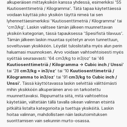
alkuperäisen mittayksikön kanssa yhdessä, esimerkiksi '55
Kuutiosenttimetriä / Kilogramma'. Tätä tapaa käytettäessä
voidaan käyttää joko yksikön täyttä nimeä tai sen
lyhennettäesimerkiksi 'Kuutiosenttimetriä / Kilogramma' tai
'cm3/kg'. Laskin valitsee tämän jälkeen muunnettavan
yksikön kategorian, tässä tapauksessa 'Spesifistä tilavuus'.
Tämän jälkeen laskin muuntaa syötetyn arvon tunnettuun,
soveltuvaan yksikköön. Löydät tuloslistalta myös alun perin
haluamasi muunnoksen. Arvo voidaan vaihtoehtoisesti myös
syöttää seuraavasti: '64 cm3/kg to in3/oz' tai '46
Kuutiosenttimetriä / Kilogramma -> Cubic inch / Unssi
'
tai '28
cm3/kg = in3/oz
' tai '10
Kuutiosenttimetriä /
Kilogramma to in3/oz
' tai '91
cm3/kg to Cubic inch /
Unssi
'. Tässä käyttötavassa laskin selvittää välittömästi
mihin yksikköön alkuperäinen arvo on tarkoitettu
muunnettavaksi. Riippumatta siitä, mitä vaihtoehtoa
käytetään, vältetään tällä tavalla oikean valinnan etsintä
pitkältä listalta kategorioita ja tuettuja yksiköitä. Laskin
hoitaa valinnan, mahdollistaen näin laskutoimituksen
suorittamisen vain sekunnin murto-osassa.