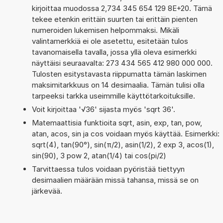
kirjoittaa muodossa 2,734 345 654 129 8E+20. Tämä
tekee etenkin erittäin suurten tai erittäin pienten
numeroiden lukemisen helpommaksi. Mikäli
valintamerkkiä ei ole asetettu, esitetään tulos
tavanomaisella tavalla, jossa yllä oleva esimerkki
näyttäisi seuraavalta: 273 434 565 412 980 000 000.
Tulosten esitystavasta riippumatta tämän laskimen
maksimitarkkuus on 14 desimaalia. Tämän tulisi olla
tarpeeksi tarkka useimmille käyttötarkoituksille.
Voit kirjoittaa '√36' sijasta myös 'sqrt 36'.
Matemaattisia funktioita sqrt, asin, exp, tan, pow,
atan, acos, sin ja cos voidaan myös käyttää. Esimerkki:
sqrt(4), tan(90°), sin(π/2), asin(1/2), 2 exp 3, acos(1),
sin(90), 3 pow 2, atan(1/4) tai cos(pi/2)
Tarvittaessa tulos voidaan pyöristää tiettyyn
desimaalien määrään missä tahansa, missä se on
järkevää.