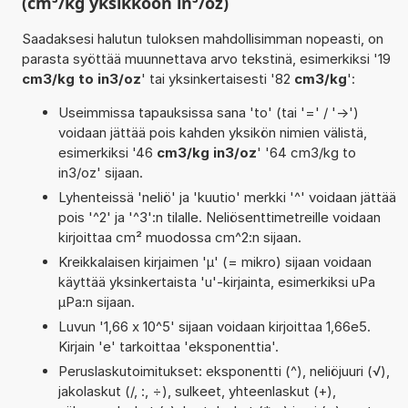
(cm³/kg yksikköön in³/oz)
Saadaksesi halutun tuloksen mahdollisimman nopeasti, on
parasta syöttää muunnettava arvo tekstinä, esimerkiksi '19
cm3/kg to in3/oz
' tai yksinkertaisesti '82
cm3/kg
':
Useimmissa tapauksissa sana 'to' (tai '=' / '->')
voidaan jättää pois kahden yksikön nimien välistä,
esimerkiksi '46
cm3/kg in3/oz
' '64 cm3/kg to
in3/oz' sijaan.
Lyhenteissä 'neliö' ja 'kuutio' merkki '^' voidaan jättää
pois '^2' ja '^3':n tilalle. Neliösenttimetreille voidaan
kirjoittaa cm² muodossa cm^2:n sijaan.
Kreikkalaisen kirjaimen 'µ' (= mikro) sijaan voidaan
käyttää yksinkertaista 'u'-kirjainta, esimerkiksi uPa
µPa:n sijaan.
Luvun '1,66 x 10^5' sijaan voidaan kirjoittaa 1,66e5.
Kirjain 'e' tarkoittaa 'eksponenttia'.
Peruslaskutoimitukset: eksponentti (^), neliöjuuri (√),
jakolaskut (/, :, ÷), sulkeet, yhteenlaskut (+),