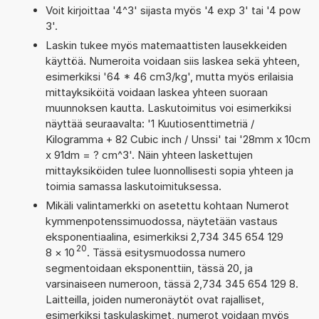
Voit kirjoittaa '4^3' sijasta myös '4 exp 3' tai '4 pow
3'.
Laskin tukee myös matemaattisten lausekkeiden
käyttöä. Numeroita voidaan siis laskea sekä yhteen,
esimerkiksi '64 * 46 cm3/kg', mutta myös erilaisia
mittayksiköitä voidaan laskea yhteen suoraan
muunnoksen kautta. Laskutoimitus voi esimerkiksi
näyttää seuraavalta: '1 Kuutiosenttimetriä /
Kilogramma + 82 Cubic inch / Unssi' tai '28mm x 10cm
x 91dm = ? cm^3'. Näin yhteen laskettujen
mittayksiköiden tulee luonnollisesti sopia yhteen ja
toimia samassa laskutoimituksessa.
Mikäli valintamerkki on asetettu kohtaan Numerot
kymmenpotenssimuodossa, näytetään vastaus
eksponentiaalina, esimerkiksi 2,734 345 654 129
20
8
×
10
. Tässä esitysmuodossa numero
segmentoidaan eksponenttiin, tässä 20, ja
varsinaiseen numeroon, tässä 2,734 345 654 129 8.
Laitteilla, joiden numeronäytöt ovat rajalliset,
esimerkiksi taskulaskimet, numerot voidaan myös