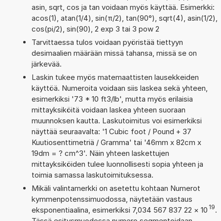
asin, sqrt, cos ja tan voidaan myös käyttää. Esimerkki:
acos(1), atan(1/4), sin(π/2), tan(90°), sqrt(4), asin(1/2),
cos(pi/2), sin(90), 2 exp 3 tai 3 pow 2
Tarvittaessa tulos voidaan pyöristää tiettyyn
desimaalien määrään missä tahansa, missä se on
järkevää.
Laskin tukee myös matemaattisten lausekkeiden
käyttöä. Numeroita voidaan siis laskea sekä yhteen,
esimerkiksi '73 * 10 ft3/lb', mutta myös erilaisia
mittayksiköitä voidaan laskea yhteen suoraan
muunnoksen kautta. Laskutoimitus voi esimerkiksi
näyttää seuraavalta: '1 Cubic foot / Pound + 37
Kuutiosenttimetriä / Gramma' tai '46mm x 82cm x
19dm = ? cm^3'. Näin yhteen laskettujen
mittayksiköiden tulee luonnollisesti sopia yhteen ja
toimia samassa laskutoimituksessa.
Mikäli valintamerkki on asetettu kohtaan Numerot
kymmenpotenssimuodossa, näytetään vastaus
19
eksponentiaalina, esimerkiksi 7,034 567 837 22
×
10
.
Tässä esitysmuodossa numero segmentoidaan