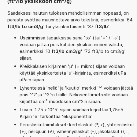
(ft³/lb yksikköön cm³/g)
Saadaksesi halutun tuloksen mahdollisimman nopeasti, on
parasta syöttää muunnettava arvo tekstinä, esimerkiksi '64
ft3/lb to cm3/g
' tai yksinkertaisesti '37
ft3/lb
':
Useimmissa tapauksissa sana 'to' (tai '=' / '->')
voidaan jättää pois kahden yksikön nimien välistä,
esimerkiksi '10
ft3/lb cm3/g
' '73 ft3/lb to cm3/g'
sijaan.
Kreikkalaisen kirjaimen 'µ' (= mikro) sijaan voidaan
käyttää yksinkertaista 'u'-kirjainta, esimerkiksi uPa
µPa:n sijaan.
Lyhenteissä 'neliö' ja 'kuutio' merkki '^' voidaan jättää
pois '^2' ja '^3':n tilalle. Neliösenttimetreille voidaan
kirjoittaa cm² muodossa cm^2:n sijaan.
Luvun '1,75 x 10^5' sijaan voidaan kirjoittaa 1,75e5.
Kirjain 'e' tarkoittaa 'eksponenttia'.
Peruslaskutoimitukset: kertolaskut (*, x), yhteenlaskut
(+), neliöjuuri (√), vähennyslaskut (-), jakolaskut (/, :,