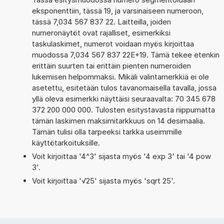
eksponenttiin, tässä 19, ja varsinaiseen numeroon,
tässä 7,034 567 837 22. Laitteilla, joiden
numeronäytöt ovat rajalliset, esimerkiksi
taskulaskimet, numerot voidaan myös kirjoittaa
muodossa 7,034 567 837 22E+19. Tämä tekee etenkin
erittäin suurten tai erittäin pienten numeroiden
lukemisen helpommaksi. Mikäli valintamerkkiä ei ole
asetettu, esitetään tulos tavanomaisella tavalla, jossa
yllä oleva esimerkki näyttäisi seuraavalta: 70 345 678
372 200 000 000. Tulosten esitystavasta riippumatta
tämän laskimen maksimitarkkuus on 14 desimaalia.
Tämän tulisi olla tarpeeksi tarkka useimmille
käyttötarkoituksille.
Voit kirjoittaa '4^3' sijasta myös '4 exp 3' tai '4 pow
3'.
Voit kirjoittaa '√25' sijasta myös 'sqrt 25'.