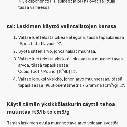
÷), eksponentti (^), sulkeet ja pi (π) ovat sallittuja
tässä vaiheessa
tai: Laskimen käyttö valintalistojen kanssa
Valitse luettelosta oikea kategoria, tässä tapauksessa
'
Spesifistä tilavuus
'.
Syötä sitten arvo, jonka haluat muuntaa.
Valitse luettelosta yksikkö, joka vastaa muunnettavaa
arvoa, tässä tapauksessa '
Cubic foot / Pound [ft³/lb]
'.
Valitse lopuksi yksikkö, johon arvo muunnetaan, tässä
tapauksessa '
Kuutiosenttimetriä / Gramma [cm³/g]
'.
Käytä tämän yksikkölaskurin täyttä tehoa
muuntaa ft3/lb to cm3/g
Tämän laskimen avulla muunnettava arvo voidaan syöttää