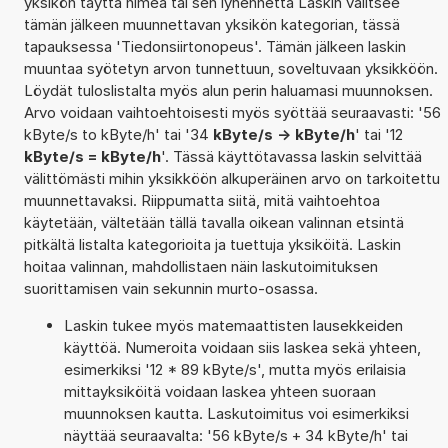
yksikön täyttä nimeä tai sen lyhennettä Laskin valitsee
tämän jälkeen muunnettavan yksikön kategorian, tässä
tapauksessa 'Tiedonsiirtonopeus'. Tämän jälkeen laskin
muuntaa syötetyn arvon tunnettuun, soveltuvaan yksikköön.
Löydät tuloslistalta myös alun perin haluamasi muunnoksen.
Arvo voidaan vaihtoehtoisesti myös syöttää seuraavasti: '56
kByte/s to kByte/h' tai '34
kByte/s -> kByte/h
' tai '12
kByte/s = kByte/h
'. Tässä käyttötavassa laskin selvittää
välittömästi mihin yksikköön alkuperäinen arvo on tarkoitettu
muunnettavaksi. Riippumatta siitä, mitä vaihtoehtoa
käytetään, vältetään tällä tavalla oikean valinnan etsintä
pitkältä listalta kategorioita ja tuettuja yksiköitä. Laskin
hoitaa valinnan, mahdollistaen näin laskutoimituksen
suorittamisen vain sekunnin murto-osassa.
Laskin tukee myös matemaattisten lausekkeiden
käyttöä. Numeroita voidaan siis laskea sekä yhteen,
esimerkiksi '12 * 89 kByte/s', mutta myös erilaisia
mittayksiköitä voidaan laskea yhteen suoraan
muunnoksen kautta. Laskutoimitus voi esimerkiksi
näyttää seuraavalta: '56 kByte/s + 34 kByte/h' tai