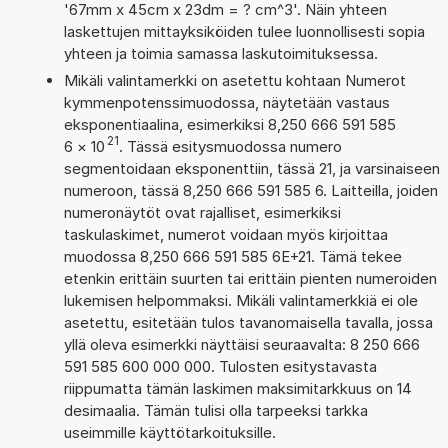
'67mm x 45cm x 23dm = ? cm^3'. Näin yhteen
laskettujen mittayksiköiden tulee luonnollisesti sopia
yhteen ja toimia samassa laskutoimituksessa.
Mikäli valintamerkki on asetettu kohtaan Numerot
kymmenpotenssimuodossa, näytetään vastaus
eksponentiaalina, esimerkiksi 8,250 666 591 585
21
6
×
10
. Tässä esitysmuodossa numero
segmentoidaan eksponenttiin, tässä 21, ja varsinaiseen
numeroon, tässä 8,250 666 591 585 6. Laitteilla, joiden
numeronäytöt ovat rajalliset, esimerkiksi
taskulaskimet, numerot voidaan myös kirjoittaa
muodossa 8,250 666 591 585 6E+21. Tämä tekee
etenkin erittäin suurten tai erittäin pienten numeroiden
lukemisen helpommaksi. Mikäli valintamerkkiä ei ole
asetettu, esitetään tulos tavanomaisella tavalla, jossa
yllä oleva esimerkki näyttäisi seuraavalta: 8 250 666
591 585 600 000 000. Tulosten esitystavasta
riippumatta tämän laskimen maksimitarkkuus on 14
desimaalia. Tämän tulisi olla tarpeeksi tarkka
useimmille käyttötarkoituksille.