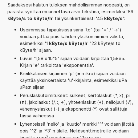
Saadaksesi halutun tuloksen mahdollisimman nopeasti, on
parasta syöttää muunnettava arvo tekstinä, esimerkiksi '89
kByte/s to kByte/h
' tai yksinkertaisesti '45
kByte/s
':
Useimmissa tapauksissa sana 'to' (tai '=' / '->')
voidaan jättää pois kahden yksikön nimien välistä,
esimerkiksi '1
kByte/s kByte/h
' '23 kByte/s to
kByte/h' sijaan.
Luvun '1,58 x 10^5' sijaan voidaan kirjoittaa 1,58e5.
Kirjain 'e' tarkoittaa 'eksponenttia'.
Kreikkalaisen kirjaimen 'µ' (= mikro) sijaan voidaan
käyttää yksinkertaista 'u'-kirjainta, esimerkiksi uPa
µPa:n sijaan.
Peruslaskutoimitukset: sulkeet, kertolaskut (*, x), pi
(π), jakolaskut (/, :, ÷), yhteenlaskut (+), neliöjuuri (√),
vähennyslaskut (-) ja eksponentti (^) ovat sallittuja
tässä vaiheessa
Lyhenteissä 'neliö' ja 'kuutio' merkki '^' voidaan jättää
pois '^2' ja '^3':n tilalle. Neliösenttimetreille voidaan
kirjoittaa cm² muodossa cm^2:n sijaan.