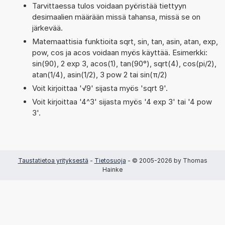
Tarvittaessa tulos voidaan pyöristää tiettyyn
desimaalien määrään missä tahansa, missä se on
järkevää.
Matemaattisia funktioita sqrt, sin, tan, asin, atan, exp,
pow, cos ja acos voidaan myös käyttää. Esimerkki:
sin(90), 2 exp 3, acos(1), tan(90°), sqrt(4), cos(pi/2),
atan(1/4), asin(1/2), 3 pow 2 tai sin(π/2)
Voit kirjoittaa '√9' sijasta myös 'sqrt 9'.
Voit kirjoittaa '4^3' sijasta myös '4 exp 3' tai '4 pow
3'.
Taustatietoa yrityksestä
-
Tietosuoja
- © 2005-2026 by Thomas
Hainke