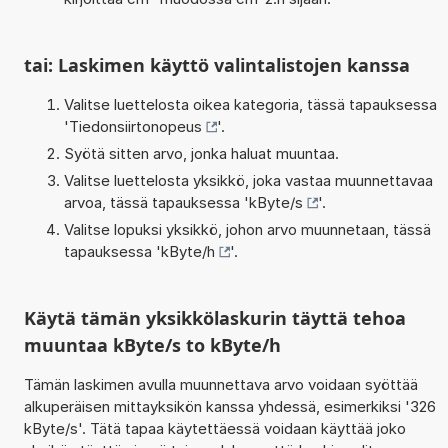
tai: Laskimen käyttö valintalistojen kanssa
Valitse luettelosta oikea kategoria, tässä tapauksessa
'
Tiedonsiirtonopeus
'.
Syötä sitten arvo, jonka haluat muuntaa.
Valitse luettelosta yksikkö, joka vastaa muunnettavaa
arvoa, tässä tapauksessa '
kByte/s
'.
Valitse lopuksi yksikkö, johon arvo muunnetaan, tässä
tapauksessa '
kByte/h
'.
Käytä tämän yksikkölaskurin täyttä tehoa
muuntaa kByte/s to kByte/h
Tämän laskimen avulla muunnettava arvo voidaan syöttää
alkuperäisen mittayksikön kanssa yhdessä, esimerkiksi '326
kByte/s'. Tätä tapaa käytettäessä voidaan käyttää joko