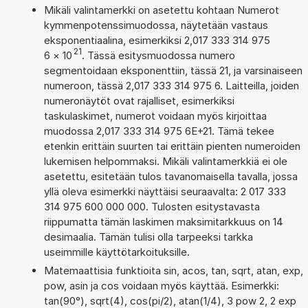
Mikäli valintamerkki on asetettu kohtaan Numerot
kymmenpotenssimuodossa, näytetään vastaus
eksponentiaalina, esimerkiksi 2,017 333 314 975
21
6
×
10
. Tässä esitysmuodossa numero
segmentoidaan eksponenttiin, tässä 21, ja varsinaiseen
numeroon, tässä 2,017 333 314 975 6. Laitteilla, joiden
numeronäytöt ovat rajalliset, esimerkiksi
taskulaskimet, numerot voidaan myös kirjoittaa
muodossa 2,017 333 314 975 6E+21. Tämä tekee
etenkin erittäin suurten tai erittäin pienten numeroiden
lukemisen helpommaksi. Mikäli valintamerkkiä ei ole
asetettu, esitetään tulos tavanomaisella tavalla, jossa
yllä oleva esimerkki näyttäisi seuraavalta: 2 017 333
314 975 600 000 000. Tulosten esitystavasta
riippumatta tämän laskimen maksimitarkkuus on 14
desimaalia. Tämän tulisi olla tarpeeksi tarkka
useimmille käyttötarkoituksille.
Matemaattisia funktioita sin, acos, tan, sqrt, atan, exp,
pow, asin ja cos voidaan myös käyttää. Esimerkki:
tan(90°), sqrt(4), cos(pi/2), atan(1/4), 3 pow 2, 2 exp