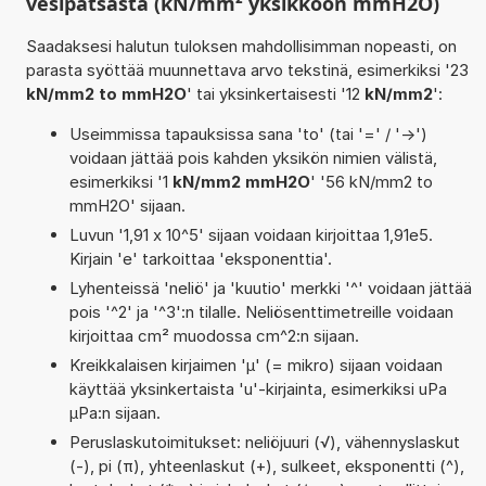
vesipatsasta (kN/mm² yksikköön mmH2O)
Saadaksesi halutun tuloksen mahdollisimman nopeasti, on
parasta syöttää muunnettava arvo tekstinä, esimerkiksi '23
kN/mm2 to mmH2O
' tai yksinkertaisesti '12
kN/mm2
':
Useimmissa tapauksissa sana 'to' (tai '=' / '->')
voidaan jättää pois kahden yksikön nimien välistä,
esimerkiksi '1
kN/mm2 mmH2O
' '56 kN/mm2 to
mmH2O' sijaan.
Luvun '1,91 x 10^5' sijaan voidaan kirjoittaa 1,91e5.
Kirjain 'e' tarkoittaa 'eksponenttia'.
Lyhenteissä 'neliö' ja 'kuutio' merkki '^' voidaan jättää
pois '^2' ja '^3':n tilalle. Neliösenttimetreille voidaan
kirjoittaa cm² muodossa cm^2:n sijaan.
Kreikkalaisen kirjaimen 'µ' (= mikro) sijaan voidaan
käyttää yksinkertaista 'u'-kirjainta, esimerkiksi uPa
µPa:n sijaan.
Peruslaskutoimitukset: neliöjuuri (√), vähennyslaskut
(-), pi (π), yhteenlaskut (+), sulkeet, eksponentti (^),