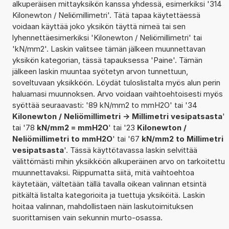
alkuperäisen mittayksikön kanssa yhdessä, esimerkiksi '314
Kilonewton / Neliömillimetri'. Tätä tapaa käytettäessä
voidaan käyttää joko yksikön täyttä nimeä tai sen
lyhennettäesimerkiksi 'Kilonewton / Neliömillimetri' tai
'kN/mm2'. Laskin valitsee tämän jälkeen muunnettavan
yksikön kategorian, tässä tapauksessa 'Paine'. Tämän
jälkeen laskin muuntaa syötetyn arvon tunnettuun,
soveltuvaan yksikköön. Löydät tuloslistalta myös alun perin
haluamasi muunnoksen. Arvo voidaan vaihtoehtoisesti myös
syöttää seuraavasti: '89 kN/mm2 to mmH2O' tai '34
Kilonewton / Neliömillimetri -> Millimetri vesipatsasta
'
tai '78
kN/mm2 = mmH2O
' tai '23
Kilonewton /
Neliömillimetri to mmH2O
' tai '67
kN/mm2 to Millimetri
vesipatsasta
'. Tässä käyttötavassa laskin selvittää
välittömästi mihin yksikköön alkuperäinen arvo on tarkoitettu
muunnettavaksi. Riippumatta siitä, mitä vaihtoehtoa
käytetään, vältetään tällä tavalla oikean valinnan etsintä
pitkältä listalta kategorioita ja tuettuja yksiköitä. Laskin
hoitaa valinnan, mahdollistaen näin laskutoimituksen
suorittamisen vain sekunnin murto-osassa.