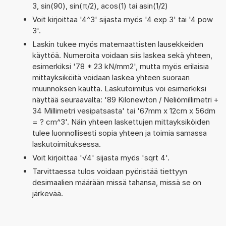
3, sin(90), sin(π/2), acos(1) tai asin(1/2)
Voit kirjoittaa '4^3' sijasta myös '4 exp 3' tai '4 pow
3'.
Laskin tukee myös matemaattisten lausekkeiden
käyttöä. Numeroita voidaan siis laskea sekä yhteen,
esimerkiksi '78 * 23 kN/mm2', mutta myös erilaisia
mittayksiköitä voidaan laskea yhteen suoraan
muunnoksen kautta. Laskutoimitus voi esimerkiksi
näyttää seuraavalta: '89 Kilonewton / Neliömillimetri +
34 Millimetri vesipatsasta' tai '67mm x 12cm x 56dm
= ? cm^3'. Näin yhteen laskettujen mittayksiköiden
tulee luonnollisesti sopia yhteen ja toimia samassa
laskutoimituksessa.
Voit kirjoittaa '√4' sijasta myös 'sqrt 4'.
Tarvittaessa tulos voidaan pyöristää tiettyyn
desimaalien määrään missä tahansa, missä se on
järkevää.