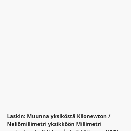
Laskin: Muunna yksiköstä Kilonewton /
Neliömillimetri yksikköön Millimetri