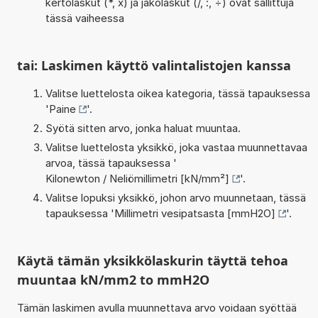
kertolaskut (*, x) ja jakolaskut (/, :, ÷) ovat sallittuja
tässä vaiheessa
tai: Laskimen käyttö valintalistojen kanssa
Valitse luettelosta oikea kategoria, tässä tapauksessa
'
Paine
'.
Syötä sitten arvo, jonka haluat muuntaa.
Valitse luettelosta yksikkö, joka vastaa muunnettavaa
arvoa, tässä tapauksessa '
Kilonewton / Neliömillimetri [kN/mm²]
'.
Valitse lopuksi yksikkö, johon arvo muunnetaan, tässä
tapauksessa '
Millimetri vesipatsasta [mmH2O]
'.
Käytä tämän yksikkölaskurin täyttä tehoa
muuntaa kN/mm2 to mmH2O
Tämän laskimen avulla muunnettava arvo voidaan syöttää