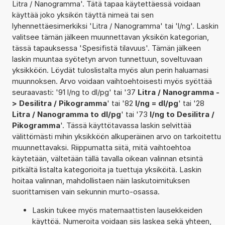
Litra / Nanogramma'. Tätä tapaa käytettäessä voidaan
käyttää joko yksikön täyttä nimeä tai sen
lyhennettäesimerkiksi 'Litra / Nanogramma' tai 'l/ng'. Laskin
valitsee tämän jälkeen muunnettavan yksikön kategorian,
tässä tapauksessa 'Spesifistä tilavuus'. Tämän jälkeen
laskin muuntaa syötetyn arvon tunnettuun, soveltuvaan
yksikköön. Löydät tuloslistalta myös alun perin haluamasi
muunnoksen. Arvo voidaan vaihtoehtoisesti myös syöttää
seuraavasti: '91 l/ng to dl/pg' tai '37
Litra / Nanogramma -
> Desilitra / Pikogramma
' tai '82
l/ng = dl/pg
' tai '28
Litra / Nanogramma to dl/pg
' tai '73
l/ng to Desilitra /
Pikogramma
'. Tässä käyttötavassa laskin selvittää
välittömästi mihin yksikköön alkuperäinen arvo on tarkoitettu
muunnettavaksi. Riippumatta siitä, mitä vaihtoehtoa
käytetään, vältetään tällä tavalla oikean valinnan etsintä
pitkältä listalta kategorioita ja tuettuja yksiköitä. Laskin
hoitaa valinnan, mahdollistaen näin laskutoimituksen
suorittamisen vain sekunnin murto-osassa.
Laskin tukee myös matemaattisten lausekkeiden
käyttöä. Numeroita voidaan siis laskea sekä yhteen,