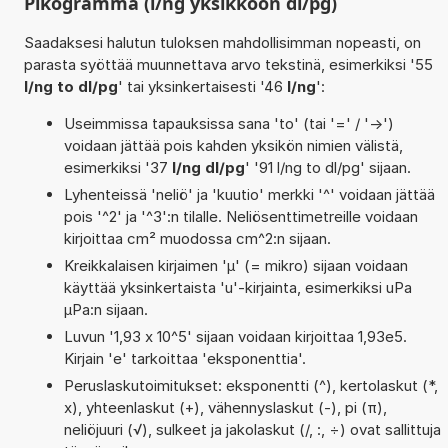
Pikogramma (l/ng yksikköön dl/pg)
Saadaksesi halutun tuloksen mahdollisimman nopeasti, on
parasta syöttää muunnettava arvo tekstinä, esimerkiksi '55
l/ng to dl/pg
' tai yksinkertaisesti '46
l/ng
':
Useimmissa tapauksissa sana 'to' (tai '=' / '->')
voidaan jättää pois kahden yksikön nimien välistä,
esimerkiksi '37
l/ng dl/pg
' '91 l/ng to dl/pg' sijaan.
Lyhenteissä 'neliö' ja 'kuutio' merkki '^' voidaan jättää
pois '^2' ja '^3':n tilalle. Neliösenttimetreille voidaan
kirjoittaa cm² muodossa cm^2:n sijaan.
Kreikkalaisen kirjaimen 'µ' (= mikro) sijaan voidaan
käyttää yksinkertaista 'u'-kirjainta, esimerkiksi uPa
µPa:n sijaan.
Luvun '1,93 x 10^5' sijaan voidaan kirjoittaa 1,93e5.
Kirjain 'e' tarkoittaa 'eksponenttia'.
Peruslaskutoimitukset: eksponentti (^), kertolaskut (*,
x), yhteenlaskut (+), vähennyslaskut (-), pi (π),
neliöjuuri (√), sulkeet ja jakolaskut (/, :, ÷) ovat sallittuja