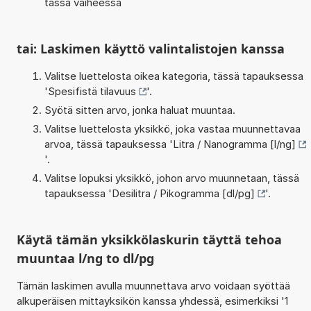
tässä vaiheessa
tai: Laskimen käyttö valintalistojen kanssa
Valitse luettelosta oikea kategoria, tässä tapauksessa
'
Spesifistä tilavuus
'.
Syötä sitten arvo, jonka haluat muuntaa.
Valitse luettelosta yksikkö, joka vastaa muunnettavaa
arvoa, tässä tapauksessa '
Litra / Nanogramma [l/ng]
'.
Valitse lopuksi yksikkö, johon arvo muunnetaan, tässä
tapauksessa '
Desilitra / Pikogramma [dl/pg]
'.
Käytä tämän yksikkölaskurin täyttä tehoa
muuntaa l/ng to dl/pg
Tämän laskimen avulla muunnettava arvo voidaan syöttää
alkuperäisen mittayksikön kanssa yhdessä, esimerkiksi '1