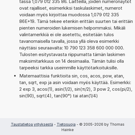
tässä 1,079 012 335 86. Laitteilla, joiden numeronäytöt
ovat rajalliset, esimerkiksi taskulaskimet, numerot
voidaan myös kirjoittaa muodossa 1,079 012 335
86E+19. Tämä tekee etenkin erittäin suurten tai erittäin
pienten numeroiden lukemisen helpommaksi. Mikäli
valintamerkkiä ei ole asetettu, esitetään tulos
tavanomaisella tavalla, jossa yllä oleva esimerkki
näyttäisi seuraavalta: 10 790 123 358 600 000 000.
Tulosten esitystavasta riippumatta tämän laskimen
maksimitarkkuus on 14 desimaalia. Tämän tulisi olla
tarpeeksi tarkka useimmille käyttötarkoituksille.
Matemaattisia funktioita sin, cos, acos, pow, atan,
tan, sqrt, exp ja asin voidaan myös käyttää. Esimerkki:
2 exp 3, acos(1), asin(1/2), sin(π/2), 3 pow 2, cos(pi/2),
sin(90), sqrt(4), tan(90°) tai atan(1/4)
Taustatietoa yrityksestä
-
Tietosuoja
- © 2005-2026 by Thomas
Hainke