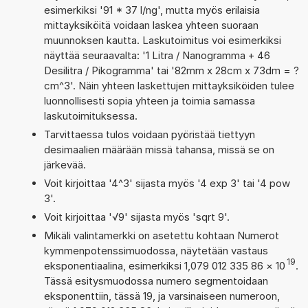
esimerkiksi '91 * 37 l/ng', mutta myös erilaisia
mittayksiköitä voidaan laskea yhteen suoraan
muunnoksen kautta. Laskutoimitus voi esimerkiksi
näyttää seuraavalta: '1 Litra / Nanogramma + 46
Desilitra / Pikogramma' tai '82mm x 28cm x 73dm = ?
cm^3'. Näin yhteen laskettujen mittayksiköiden tulee
luonnollisesti sopia yhteen ja toimia samassa
laskutoimituksessa.
Tarvittaessa tulos voidaan pyöristää tiettyyn
desimaalien määrään missä tahansa, missä se on
järkevää.
Voit kirjoittaa '4^3' sijasta myös '4 exp 3' tai '4 pow
3'.
Voit kirjoittaa '√9' sijasta myös 'sqrt 9'.
Mikäli valintamerkki on asetettu kohtaan Numerot
kymmenpotenssimuodossa, näytetään vastaus
19
eksponentiaalina, esimerkiksi 1,079 012 335 86
×
10
.
Tässä esitysmuodossa numero segmentoidaan
eksponenttiin, tässä 19, ja varsinaiseen numeroon,