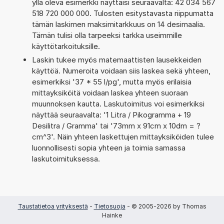
yllä oleva esimerkki näyttäisi seuraavalta: 42 034 567
518 720 000 000. Tulosten esitystavasta riippumatta
tämän laskimen maksimitarkkuus on 14 desimaalia.
Tämän tulisi olla tarpeeksi tarkka useimmille
käyttötarkoituksille.
Laskin tukee myös matemaattisten lausekkeiden
käyttöä. Numeroita voidaan siis laskea sekä yhteen,
esimerkiksi '37 * 55 l/pg', mutta myös erilaisia
mittayksiköitä voidaan laskea yhteen suoraan
muunnoksen kautta. Laskutoimitus voi esimerkiksi
näyttää seuraavalta: '1 Litra / Pikogramma + 19
Desilitra / Gramma' tai '73mm x 91cm x 10dm = ?
cm^3'. Näin yhteen laskettujen mittayksiköiden tulee
luonnollisesti sopia yhteen ja toimia samassa
laskutoimituksessa.
Taustatietoa yrityksestä
-
Tietosuoja
- © 2005-2026 by Thomas
Hainke