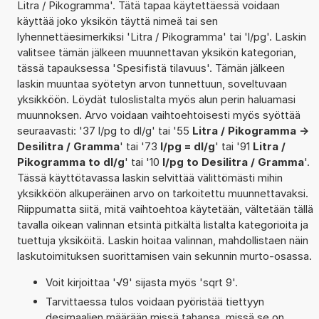
Litra / Pikogramma'. Tätä tapaa käytettäessä voidaan
käyttää joko yksikön täyttä nimeä tai sen
lyhennettäesimerkiksi 'Litra / Pikogramma' tai 'l/pg'. Laskin
valitsee tämän jälkeen muunnettavan yksikön kategorian,
tässä tapauksessa 'Spesifistä tilavuus'. Tämän jälkeen
laskin muuntaa syötetyn arvon tunnettuun, soveltuvaan
yksikköön. Löydät tuloslistalta myös alun perin haluamasi
muunnoksen. Arvo voidaan vaihtoehtoisesti myös syöttää
seuraavasti: '37 l/pg to dl/g' tai '55
Litra / Pikogramma ->
Desilitra / Gramma
' tai '73
l/pg = dl/g
' tai '91
Litra /
Pikogramma to dl/g
' tai '10
l/pg to Desilitra / Gramma
'.
Tässä käyttötavassa laskin selvittää välittömästi mihin
yksikköön alkuperäinen arvo on tarkoitettu muunnettavaksi.
Riippumatta siitä, mitä vaihtoehtoa käytetään, vältetään tällä
tavalla oikean valinnan etsintä pitkältä listalta kategorioita ja
tuettuja yksiköitä. Laskin hoitaa valinnan, mahdollistaen näin
laskutoimituksen suorittamisen vain sekunnin murto-osassa.
Voit kirjoittaa '√9' sijasta myös 'sqrt 9'.
Tarvittaessa tulos voidaan pyöristää tiettyyn
desimaalien määrään missä tahansa, missä se on