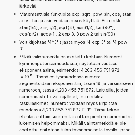
järkevää.
Matemaattisia funktioita exp, sqrt, pow, sin, cos, atan,
acos, tan ja asin voidaan myös käyttää. Esimerkki:
atan(1/4), sin(π/2), sqrt(4), asin(1/2), tan(90°),
cos(pi/2), acos(1), 2 exp 3, 3 pow 2 tai sin(90)
Voit kirjoittaa '4^3' sijasta myös '4 exp 3' tai '4 pow
3'.
Mikäli valintamerkki on asetettu kohtaan Numerot
kymmenpotenssimuodossa, näytetään vastaus
eksponentiaalina, esimerkiksi 4,203 456 751 872
19
×
10
. Tässä esitysmuodossa numero
segmentoidaan eksponenttiin, tässä 19, ja varsinaiseen
numeroon, tässä 4,203 456 751 872. Laitteilla, joiden
numeronäytöt ovat rajalliset, esimerkiksi
taskulaskimet, numerot voidaan myös kirjoittaa
muodossa 4,203 456 751 872 E+19. Tämä tekee
etenkin erittäin suurten tai erittäin pienten numeroiden
lukemisen helpommaksi. Mikäli valintamerkkiä ei ole
asetettu, esitetään tulos tavanomaisella tavalla, jossa