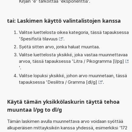
Kirjain 'e' tarkoittaa 'eksponenttia'.
tai: Laskimen käyttö valintalistojen kanssa
Valitse luettelosta oikea kategoria, tässä tapauksessa
'
Spesifistä tilavuus
'.
Syötä sitten arvo, jonka haluat muuntaa.
Valitse luettelosta yksikkö, joka vastaa muunnettavaa
arvoa, tässä tapauksessa '
Litra / Pikogramma [l/pg]
'.
Valitse lopuksi yksikkö, johon arvo muunnetaan, tässä
tapauksessa '
Desilitra / Gramma [dl/g]
'.
Käytä tämän yksikkölaskurin täyttä tehoa
muuntaa l/pg to dl/g
Tämän laskimen avulla muunnettava arvo voidaan syöttää
alkuperäisen mittayksikön kanssa yhdessä, esimerkiksi '172