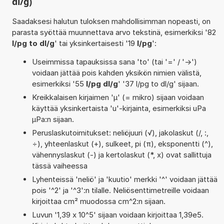
dl/g)
Saadaksesi halutun tuloksen mahdollisimman nopeasti, on
parasta syöttää muunnettava arvo tekstinä, esimerkiksi '82
l/pg to dl/g
' tai yksinkertaisesti '19
l/pg
':
Useimmissa tapauksissa sana 'to' (tai '=' / '->')
voidaan jättää pois kahden yksikön nimien välistä,
esimerkiksi '55
l/pg dl/g
' '37 l/pg to dl/g' sijaan.
Kreikkalaisen kirjaimen 'µ' (= mikro) sijaan voidaan
käyttää yksinkertaista 'u'-kirjainta, esimerkiksi uPa
µPa:n sijaan.
Peruslaskutoimitukset: neliöjuuri (√), jakolaskut (/, :,
÷), yhteenlaskut (+), sulkeet, pi (π), eksponentti (^),
vähennyslaskut (-) ja kertolaskut (*, x) ovat sallittuja
tässä vaiheessa
Lyhenteissä 'neliö' ja 'kuutio' merkki '^' voidaan jättää
pois '^2' ja '^3':n tilalle. Neliösenttimetreille voidaan
kirjoittaa cm² muodossa cm^2:n sijaan.
Luvun '1,39 x 10^5' sijaan voidaan kirjoittaa 1,39e5.