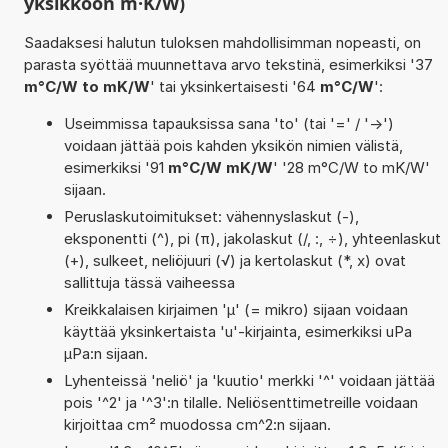
yksikköön m·K/W)
Saadaksesi halutun tuloksen mahdollisimman nopeasti, on
parasta syöttää muunnettava arvo tekstinä, esimerkiksi '37
m°C/W to mK/W
' tai yksinkertaisesti '64
m°C/W
':
Useimmissa tapauksissa sana 'to' (tai '=' / '->')
voidaan jättää pois kahden yksikön nimien välistä,
esimerkiksi '91
m°C/W mK/W
' '28 m°C/W to mK/W'
sijaan.
Peruslaskutoimitukset: vähennyslaskut (-),
eksponentti (^), pi (π), jakolaskut (/, :, ÷), yhteenlaskut
(+), sulkeet, neliöjuuri (√) ja kertolaskut (*, x) ovat
sallittuja tässä vaiheessa
Kreikkalaisen kirjaimen 'µ' (= mikro) sijaan voidaan
käyttää yksinkertaista 'u'-kirjainta, esimerkiksi uPa
µPa:n sijaan.
Lyhenteissä 'neliö' ja 'kuutio' merkki '^' voidaan jättää
pois '^2' ja '^3':n tilalle. Neliösenttimetreille voidaan
kirjoittaa cm² muodossa cm^2:n sijaan.