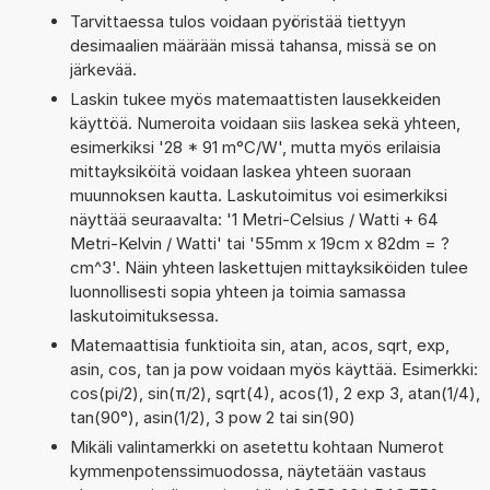
Tarvittaessa tulos voidaan pyöristää tiettyyn
desimaalien määrään missä tahansa, missä se on
järkevää.
Laskin tukee myös matemaattisten lausekkeiden
käyttöä. Numeroita voidaan siis laskea sekä yhteen,
esimerkiksi '28 * 91 m°C/W', mutta myös erilaisia
mittayksiköitä voidaan laskea yhteen suoraan
muunnoksen kautta. Laskutoimitus voi esimerkiksi
näyttää seuraavalta: '1 Metri-Celsius / Watti + 64
Metri-Kelvin / Watti' tai '55mm x 19cm x 82dm = ?
cm^3'. Näin yhteen laskettujen mittayksiköiden tulee
luonnollisesti sopia yhteen ja toimia samassa
laskutoimituksessa.
Matemaattisia funktioita sin, atan, acos, sqrt, exp,
asin, cos, tan ja pow voidaan myös käyttää. Esimerkki:
cos(pi/2), sin(π/2), sqrt(4), acos(1), 2 exp 3, atan(1/4),
tan(90°), asin(1/2), 3 pow 2 tai sin(90)
Mikäli valintamerkki on asetettu kohtaan Numerot
kymmenpotenssimuodossa, näytetään vastaus