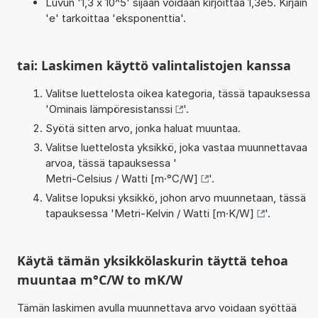
Luvun '1,3 x 10^5' sijaan voidaan kirjoittaa 1,3e5. Kirjain
'e' tarkoittaa 'eksponenttia'.
tai: Laskimen käyttö valintalistojen kanssa
Valitse luettelosta oikea kategoria, tässä tapauksessa
'
Ominais lämpöresistanssi
'.
Syötä sitten arvo, jonka haluat muuntaa.
Valitse luettelosta yksikkö, joka vastaa muunnettavaa
arvoa, tässä tapauksessa '
Metri-Celsius / Watti [m·°C/W]
'.
Valitse lopuksi yksikkö, johon arvo muunnetaan, tässä
tapauksessa '
Metri-Kelvin / Watti [m·K/W]
'.
Käytä tämän yksikkölaskurin täyttä tehoa
muuntaa m°C/W to mK/W
Tämän laskimen avulla muunnettava arvo voidaan syöttää