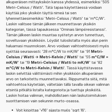
alkuperäisen mittayksikön kanssa yhdessä, esimerkiksi '505
Metri-Celsius / Watti'. Tätä tapaa käytettäessä voidaan
käyttää joko yksikön täyttä nimeä tai sen
lyhennettäesimerkiksi 'Metri-Celsius / Watti' tai 'm°C/W'.
Laskin valitsee tämän jälkeen muunnettavan yksikön
kategorian, tässä tapauksessa 'Ominais lämpöresistanssi'.
Tämän jälkeen laskin muuntaa syötetyn arvon tunnettuun,
soveltuvaan yksikköön. Löydät tuloslistalta myös alun perin
haluamasi muunnoksen. Arvo voidaan vaihtoehtoisesti myös
syöttää seuraavasti: '28 m°C/W to mK/W' tai '91
Metri-
Celsius / Watti -> Metri-Kelvin / Watti
' tai '55
m°C/W =
mK/W
' tai '19
Metri-Celsius / Watti to mK/W
' tai '82
m°C/W to Metri-Kelvin / Watti
'. Tässä käyttötavassa
laskin selvittää välittömästi mihin yksikköön alkuperäinen
arvo on tarkoitettu muunnettavaksi. Riippumatta siitä, mitä
vaihtoehtoa käytetään, vältetään tällä tavalla oikean valinnan
etsintä pitkältä listalta kategorioita ja tuettuja yksiköitä.
Laskin hoitaa valinnan, mahdollistaen näin laskutoimituksen
suorittamisen vain sekunnin murto-osassa.
Voit kirjoittaa '√16' sijasta myös 'sqrt 16'.