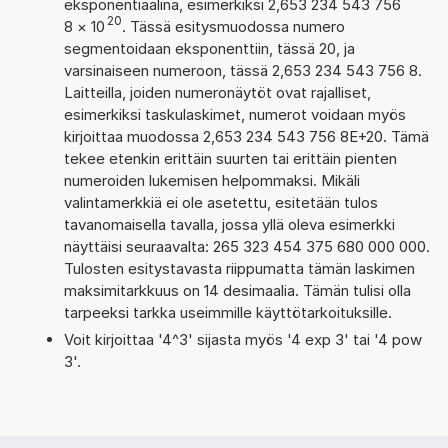
eksponentiaalina, esimerkiksi 2,653 234 543 756
20
8
×
10
. Tässä esitysmuodossa numero
segmentoidaan eksponenttiin, tässä 20, ja
varsinaiseen numeroon, tässä 2,653 234 543 756 8.
Laitteilla, joiden numeronäytöt ovat rajalliset,
esimerkiksi taskulaskimet, numerot voidaan myös
kirjoittaa muodossa 2,653 234 543 756 8E+20. Tämä
tekee etenkin erittäin suurten tai erittäin pienten
numeroiden lukemisen helpommaksi. Mikäli
valintamerkkiä ei ole asetettu, esitetään tulos
tavanomaisella tavalla, jossa yllä oleva esimerkki
näyttäisi seuraavalta: 265 323 454 375 680 000 000.
Tulosten esitystavasta riippumatta tämän laskimen
maksimitarkkuus on 14 desimaalia. Tämän tulisi olla
tarpeeksi tarkka useimmille käyttötarkoituksille.
Voit kirjoittaa '4^3' sijasta myös '4 exp 3' tai '4 pow
3'.