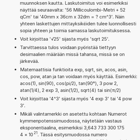
muunnoksen kautta. Laskutoimitus voi esimerkiksi
näyttää seuraavalta: '56 Millicoulombi-Metri + 52
qCm' tai '40mm x 36cm x 32dm = ? cm^3'. Näin
yhteen laskettujen mittayksiköiden tulee luonnollisesti
sopia yhteen ja toimia samassa laskutoimituksessa.
Voit kirjoittaa '√25' sijasta myös 'sqrt 25'.
Tarvittaessa tulos voidaan pyöristää tiettyyn
desimaalien määrään missä tahansa, missä se on
järkevää.
Matemaattisia funktioita exp, sqrt, sin, acos, asin,
cos, pow, atan ja tan voidaan myös käyttää. Esimerkki:
acos(1), sin(90), cos(pi/2), tan(90°), 3 pow 2,
atan(1/4), 2 exp 3, asin(1/2), sqrt(4) tai sin(π/2)
Voit kirjoittaa '4^3' sijasta myös '4 exp 3' tai '4 pow
3'.
Mikäli valintamerkki on asetettu kohtaan Numerot
kymmenpotenssimuodossa, näytetään vastaus
eksponentiaalina, esimerkiksi 3,643 733 300 175
21
4
×
10
. Tässä esitysmuodossa numero