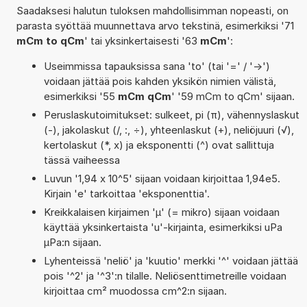
Saadaksesi halutun tuloksen mahdollisimman nopeasti, on
parasta syöttää muunnettava arvo tekstinä, esimerkiksi '71
mCm to qCm
' tai yksinkertaisesti '63
mCm
':
Useimmissa tapauksissa sana 'to' (tai '=' / '->')
voidaan jättää pois kahden yksikön nimien välistä,
esimerkiksi '55
mCm qCm
' '59 mCm to qCm' sijaan.
Peruslaskutoimitukset: sulkeet, pi (π), vähennyslaskut
(-), jakolaskut (/, :, ÷), yhteenlaskut (+), neliöjuuri (√),
kertolaskut (*, x) ja eksponentti (^) ovat sallittuja
tässä vaiheessa
Luvun '1,94 x 10^5' sijaan voidaan kirjoittaa 1,94e5.
Kirjain 'e' tarkoittaa 'eksponenttia'.
Kreikkalaisen kirjaimen 'µ' (= mikro) sijaan voidaan
käyttää yksinkertaista 'u'-kirjainta, esimerkiksi uPa
µPa:n sijaan.
Lyhenteissä 'neliö' ja 'kuutio' merkki '^' voidaan jättää
pois '^2' ja '^3':n tilalle. Neliösenttimetreille voidaan
kirjoittaa cm² muodossa cm^2:n sijaan.