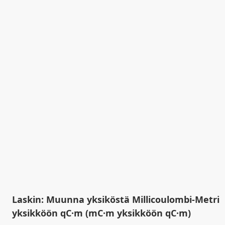
Laskin: Muunna yksiköstä Millicoulombi-Metri
yksikköön qC·m (mC·m yksikköön qC·m)