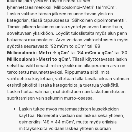
käyttää joko yksikön täyttä nimeä tai sen
lyhennettäesimerkiksi 'Millicoulombi-Metri' tai 'mCm'.
Laskin valitsee tämän jälkeen muunnettavan yksikön
kategorian, tässä tapauksessa 'Sähköinen dipolimomentti'.
Tämän jälkeen laskin muuntaa syötetyn arvon tunnettuun,
soveltuvaan yksikköön. Löydät tuloslistalta myös alun perin
haluamasi muunnoksen. Arvo voidaan vaihtoehtoisesti myös
syöttää seuraavasti: '92 mCm to qCm' tai '88
Millicoulombi-Metri -> qCm
' tai '84
mCm = qCm
' tai '80
Millicoulombi-Metri to qCm
'. Tässä käyttötavassa laskin
selvittää välittömästi mihin yksikköön alkuperäinen arvo on
tarkoitettu muunnettavaksi. Riippumatta siitä, mitä
vaihtoehtoa käytetään, vältetään tällä tavalla oikean valinnan
etsintä pitkältä listalta kategorioita ja tuettuja yksiköitä.
Laskin hoitaa valinnan, mahdollistaen näin laskutoimituksen
suorittamisen vain sekunnin murto-osassa.
Laskin tukee myös matemaattisten lausekkeiden
käyttöä. Numeroita voidaan siis laskea sekä yhteen,
esimerkiksi '48 * 44 mCm', mutta myös erilaisia
mittayksiköitä voidaan laskea yhteen suoraan