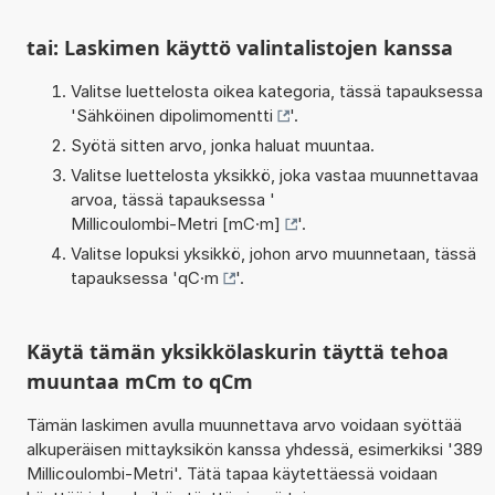
tai: Laskimen käyttö valintalistojen kanssa
Valitse luettelosta oikea kategoria, tässä tapauksessa
'
Sähköinen dipolimomentti
'.
Syötä sitten arvo, jonka haluat muuntaa.
Valitse luettelosta yksikkö, joka vastaa muunnettavaa
arvoa, tässä tapauksessa '
Millicoulombi-Metri [mC·m]
'.
Valitse lopuksi yksikkö, johon arvo muunnetaan, tässä
tapauksessa '
qC·m
'.
Käytä tämän yksikkölaskurin täyttä tehoa
muuntaa mCm to qCm
Tämän laskimen avulla muunnettava arvo voidaan syöttää
alkuperäisen mittayksikön kanssa yhdessä, esimerkiksi '389
Millicoulombi-Metri'. Tätä tapaa käytettäessä voidaan