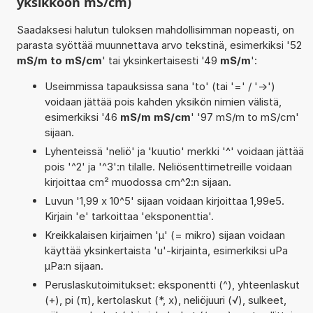
yksikköön mS/cm)
Saadaksesi halutun tuloksen mahdollisimman nopeasti, on
parasta syöttää muunnettava arvo tekstinä, esimerkiksi '52
mS/m to mS/cm
' tai yksinkertaisesti '49
mS/m
':
Useimmissa tapauksissa sana 'to' (tai '=' / '->')
voidaan jättää pois kahden yksikön nimien välistä,
esimerkiksi '46
mS/m mS/cm
' '97 mS/m to mS/cm'
sijaan.
Lyhenteissä 'neliö' ja 'kuutio' merkki '^' voidaan jättää
pois '^2' ja '^3':n tilalle. Neliösenttimetreille voidaan
kirjoittaa cm² muodossa cm^2:n sijaan.
Luvun '1,99 x 10^5' sijaan voidaan kirjoittaa 1,99e5.
Kirjain 'e' tarkoittaa 'eksponenttia'.
Kreikkalaisen kirjaimen 'µ' (= mikro) sijaan voidaan
käyttää yksinkertaista 'u'-kirjainta, esimerkiksi uPa
µPa:n sijaan.
Peruslaskutoimitukset: eksponentti (^), yhteenlaskut
(+), pi (π), kertolaskut (*, x), neliöjuuri (√), sulkeet,