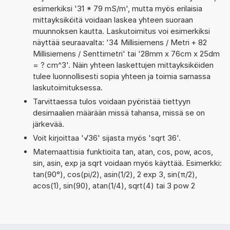
esimerkiksi '31 * 79 mS/m', mutta myös erilaisia
mittayksiköitä voidaan laskea yhteen suoraan
muunnoksen kautta. Laskutoimitus voi esimerkiksi
näyttää seuraavalta: '34 Millisiemens / Metri + 82
Millisiemens / Senttimetri' tai '28mm x 76cm x 25dm
= ? cm^3'. Näin yhteen laskettujen mittayksiköiden
tulee luonnollisesti sopia yhteen ja toimia samassa
laskutoimituksessa.
Tarvittaessa tulos voidaan pyöristää tiettyyn
desimaalien määrään missä tahansa, missä se on
järkevää.
Voit kirjoittaa '√36' sijasta myös 'sqrt 36'.
Matemaattisia funktioita tan, atan, cos, pow, acos,
sin, asin, exp ja sqrt voidaan myös käyttää. Esimerkki:
tan(90°), cos(pi/2), asin(1/2), 2 exp 3, sin(π/2),
acos(1), sin(90), atan(1/4), sqrt(4) tai 3 pow 2