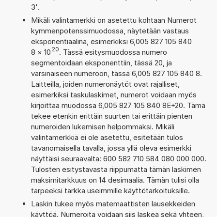
3'.
Mikäli valintamerkki on asetettu kohtaan Numerot
kymmenpotenssimuodossa, näytetään vastaus
eksponentiaalina, esimerkiksi 6,005 827 105 840
20
8
×
10
. Tässä esitysmuodossa numero
segmentoidaan eksponenttiin, tässä 20, ja
varsinaiseen numeroon, tässä 6,005 827 105 840 8.
Laitteilla, joiden numeronäytöt ovat rajalliset,
esimerkiksi taskulaskimet, numerot voidaan myös
kirjoittaa muodossa 6,005 827 105 840 8E+20. Tämä
tekee etenkin erittäin suurten tai erittäin pienten
numeroiden lukemisen helpommaksi. Mikäli
valintamerkkiä ei ole asetettu, esitetään tulos
tavanomaisella tavalla, jossa yllä oleva esimerkki
näyttäisi seuraavalta: 600 582 710 584 080 000 000.
Tulosten esitystavasta riippumatta tämän laskimen
maksimitarkkuus on 14 desimaalia. Tämän tulisi olla
tarpeeksi tarkka useimmille käyttötarkoituksille.
Laskin tukee myös matemaattisten lausekkeiden
käyttöä. Numeroita voidaan siis laskea sekä yhteen,