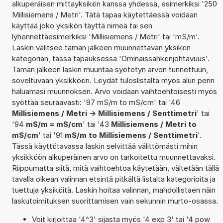
alkuperäisen mittayksikön kanssa yhdessä, esimerkiksi '250
Millisiemens / Metri'. Tätä tapaa käytettäessä voidaan
käyttää joko yksikön täyttä nimeä tai sen
lyhennettäesimerkiksi 'Millisiemens / Metri' tai 'mS/m'.
Laskin valitsee tämän jälkeen muunnettavan yksikön
kategorian, tässä tapauksessa 'Ominaissähkönjohtavuus'.
Tämän jälkeen laskin muuntaa syötetyn arvon tunnettuun,
soveltuvaan yksikköön. Löydät tuloslistalta myös alun perin
haluamasi muunnoksen. Arvo voidaan vaihtoehtoisesti myös
syöttää seuraavasti: '97 mS/m to mS/cm' tai '46
Millisiemens / Metri -> Millisiemens / Senttimetri
' tai
'94
mS/m = mS/cm
' tai '43
Millisiemens / Metri to
mS/cm
' tai '91
mS/m to Millisiemens / Senttimetri
'.
Tässä käyttötavassa laskin selvittää välittömästi mihin
yksikköön alkuperäinen arvo on tarkoitettu muunnettavaksi.
Riippumatta siitä, mitä vaihtoehtoa käytetään, vältetään tällä
tavalla oikean valinnan etsintä pitkältä listalta kategorioita ja
tuettuja yksiköitä. Laskin hoitaa valinnan, mahdollistaen näin
laskutoimituksen suorittamisen vain sekunnin murto-osassa.
Voit kirjoittaa '4^3' sijasta myös '4 exp 3' tai '4 pow