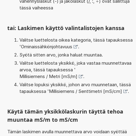
vähennyslaskut (-) ja jakolaskut (/, :, ÷) ovat sallittuja
tässä vaiheessa
tai: Laskimen käyttö valintalistojen kanssa
Valitse luettelosta oikea kategoria, tässä tapauksessa
'
Ominaissähkönjohtavuus
'.
Syötä sitten arvo, jonka haluat muuntaa.
Valitse luettelosta yksikkö, joka vastaa muunnettavaa
arvoa, tässä tapauksessa '
Millisiemens / Metri [mS/m]
'.
Valitse lopuksi yksikkö, johon arvo muunnetaan, tässä
tapauksessa '
Millisiemens / Senttimetri [mS/cm]
'.
Käytä tämän yksikkölaskurin täyttä tehoa
muuntaa mS/m to mS/cm
Tämän laskimen avulla muunnettava arvo voidaan syöttää