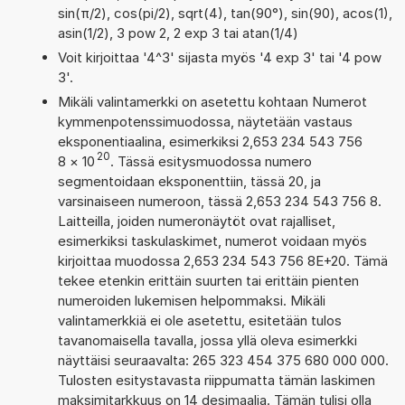
sin(π/2), cos(pi/2), sqrt(4), tan(90°), sin(90), acos(1),
asin(1/2), 3 pow 2, 2 exp 3 tai atan(1/4)
Voit kirjoittaa '4^3' sijasta myös '4 exp 3' tai '4 pow
3'.
Mikäli valintamerkki on asetettu kohtaan Numerot
kymmenpotenssimuodossa, näytetään vastaus
eksponentiaalina, esimerkiksi 2,653 234 543 756
20
8
×
10
. Tässä esitysmuodossa numero
segmentoidaan eksponenttiin, tässä 20, ja
varsinaiseen numeroon, tässä 2,653 234 543 756 8.
Laitteilla, joiden numeronäytöt ovat rajalliset,
esimerkiksi taskulaskimet, numerot voidaan myös
kirjoittaa muodossa 2,653 234 543 756 8E+20. Tämä
tekee etenkin erittäin suurten tai erittäin pienten
numeroiden lukemisen helpommaksi. Mikäli
valintamerkkiä ei ole asetettu, esitetään tulos
tavanomaisella tavalla, jossa yllä oleva esimerkki
näyttäisi seuraavalta: 265 323 454 375 680 000 000.
Tulosten esitystavasta riippumatta tämän laskimen
maksimitarkkuus on 14 desimaalia. Tämän tulisi olla