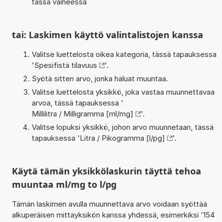
tässä vaiheessa
tai: Laskimen käyttö valintalistojen kanssa
Valitse luettelosta oikea kategoria, tässä tapauksessa
'
Spesifistä tilavuus
'.
Syötä sitten arvo, jonka haluat muuntaa.
Valitse luettelosta yksikkö, joka vastaa muunnettavaa
arvoa, tässä tapauksessa '
Millilitra / Milligramma [ml/mg]
'.
Valitse lopuksi yksikkö, johon arvo muunnetaan, tässä
tapauksessa '
Litra / Pikogramma [l/pg]
'.
Käytä tämän yksikkölaskurin täyttä tehoa
muuntaa ml/mg to l/pg
Tämän laskimen avulla muunnettava arvo voidaan syöttää
alkuperäisen mittayksikön kanssa yhdessä, esimerkiksi '154