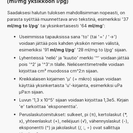
(ml/mg yksikköön l/pg)
Saadaksesi halutun tuloksen mahdollisimman nopeasti, on
parasta syöttää muunnettava arvo tekstinä, esimerkiksi '37
ml/mg to l/pg
' tai yksinkertaisesti '64
ml/mg
':
Useimmissa tapauksissa sana 'to' (tai '=' / '->')
voidaan jättää pois kahden yksikön nimien välistä,
esimerkiksi '91
ml/mg l/pg
' '28 ml/mg to l/pg' sijaan.
Lyhenteissä 'neliö' ja 'kuutio' merkki '^' voidaan jättää
pois '^2' ja '^3':n tilalle. Neliösenttimetreille voidaan
kirjoittaa cm² muodossa cm^2:n sijaan.
Kreikkalaisen kirjaimen 'µ' (= mikro) sijaan voidaan
käyttää yksinkertaista 'u'-kirjainta, esimerkiksi uPa
µPa:n sijaan.
Luvun '1,3 x 10^5' sijaan voidaan kirjoittaa 1,3e5. Kirjain
'e' tarkoittaa 'eksponenttia'.
Peruslaskutoimitukset: sulkeet, pi (π), kertolaskut (*,
x), yhteenlaskut (+), neliöjuuri (√), vähennyslaskut (-),
eksponentti (^) ja jakolaskut (/, :, ÷) ovat sallittuja