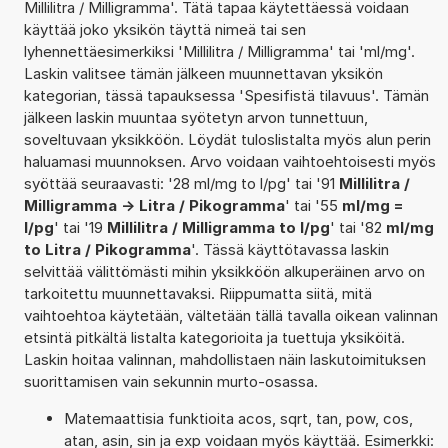
Millilitra / Milligramma'. Tätä tapaa käytettäessä voidaan
käyttää joko yksikön täyttä nimeä tai sen
lyhennettäesimerkiksi 'Millilitra / Milligramma' tai 'ml/mg'.
Laskin valitsee tämän jälkeen muunnettavan yksikön
kategorian, tässä tapauksessa 'Spesifistä tilavuus'. Tämän
jälkeen laskin muuntaa syötetyn arvon tunnettuun,
soveltuvaan yksikköön. Löydät tuloslistalta myös alun perin
haluamasi muunnoksen. Arvo voidaan vaihtoehtoisesti myös
syöttää seuraavasti: '28 ml/mg to l/pg' tai '91
Millilitra /
Milligramma -> Litra / Pikogramma
' tai '55
ml/mg =
l/pg
' tai '19
Millilitra / Milligramma to l/pg
' tai '82
ml/mg
to Litra / Pikogramma
'. Tässä käyttötavassa laskin
selvittää välittömästi mihin yksikköön alkuperäinen arvo on
tarkoitettu muunnettavaksi. Riippumatta siitä, mitä
vaihtoehtoa käytetään, vältetään tällä tavalla oikean valinnan
etsintä pitkältä listalta kategorioita ja tuettuja yksiköitä.
Laskin hoitaa valinnan, mahdollistaen näin laskutoimituksen
suorittamisen vain sekunnin murto-osassa.
Matemaattisia funktioita acos, sqrt, tan, pow, cos,
atan, asin, sin ja exp voidaan myös käyttää. Esimerkki: