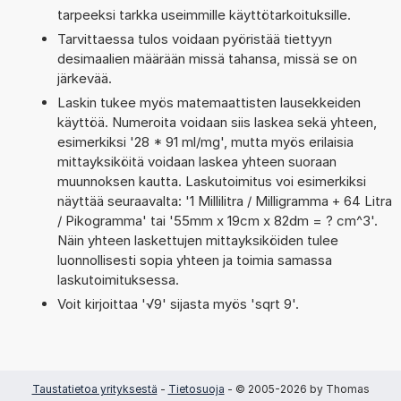
tarpeeksi tarkka useimmille käyttötarkoituksille.
Tarvittaessa tulos voidaan pyöristää tiettyyn
desimaalien määrään missä tahansa, missä se on
järkevää.
Laskin tukee myös matemaattisten lausekkeiden
käyttöä. Numeroita voidaan siis laskea sekä yhteen,
esimerkiksi '28 * 91 ml/mg', mutta myös erilaisia
mittayksiköitä voidaan laskea yhteen suoraan
muunnoksen kautta. Laskutoimitus voi esimerkiksi
näyttää seuraavalta: '1 Millilitra / Milligramma + 64 Litra
/ Pikogramma' tai '55mm x 19cm x 82dm = ? cm^3'.
Näin yhteen laskettujen mittayksiköiden tulee
luonnollisesti sopia yhteen ja toimia samassa
laskutoimituksessa.
Voit kirjoittaa '√9' sijasta myös 'sqrt 9'.
Taustatietoa yrityksestä
-
Tietosuoja
- © 2005-2026 by Thomas