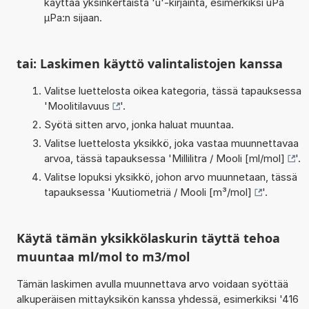
käyttää yksinkertaista 'u'-kirjainta, esimerkiksi uPa
µPa:n sijaan.
tai: Laskimen käyttö valintalistojen kanssa
Valitse luettelosta oikea kategoria, tässä tapauksessa
'
Moolitilavuus
'.
Syötä sitten arvo, jonka haluat muuntaa.
Valitse luettelosta yksikkö, joka vastaa muunnettavaa
arvoa, tässä tapauksessa '
Millilitra / Mooli [ml/mol]
'.
Valitse lopuksi yksikkö, johon arvo muunnetaan, tässä
tapauksessa '
Kuutiometriä / Mooli [m³/mol]
'.
Käytä tämän yksikkölaskurin täyttä tehoa
muuntaa ml/mol to m3/mol
Tämän laskimen avulla muunnettava arvo voidaan syöttää
alkuperäisen mittayksikön kanssa yhdessä, esimerkiksi '416