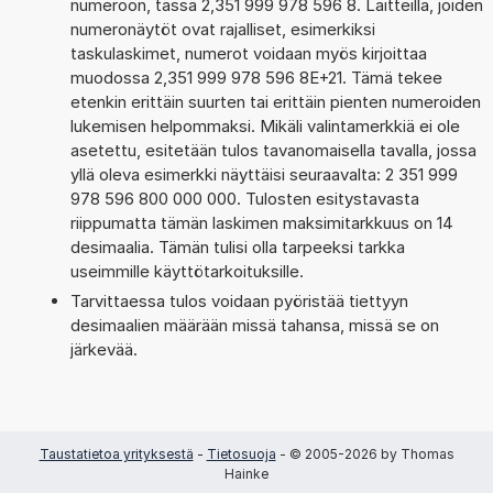
numeroon, tässä 2,351 999 978 596 8. Laitteilla, joiden
numeronäytöt ovat rajalliset, esimerkiksi
taskulaskimet, numerot voidaan myös kirjoittaa
muodossa 2,351 999 978 596 8E+21. Tämä tekee
etenkin erittäin suurten tai erittäin pienten numeroiden
lukemisen helpommaksi. Mikäli valintamerkkiä ei ole
asetettu, esitetään tulos tavanomaisella tavalla, jossa
yllä oleva esimerkki näyttäisi seuraavalta: 2 351 999
978 596 800 000 000. Tulosten esitystavasta
riippumatta tämän laskimen maksimitarkkuus on 14
desimaalia. Tämän tulisi olla tarpeeksi tarkka
useimmille käyttötarkoituksille.
Tarvittaessa tulos voidaan pyöristää tiettyyn
desimaalien määrään missä tahansa, missä se on
järkevää.
Taustatietoa yrityksestä
-
Tietosuoja
- © 2005-2026 by Thomas
Hainke