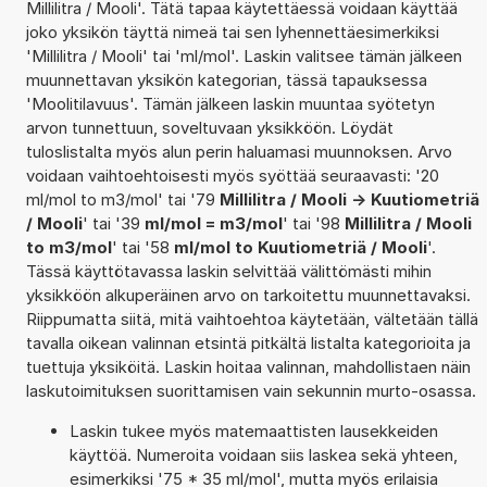
Millilitra / Mooli'. Tätä tapaa käytettäessä voidaan käyttää
joko yksikön täyttä nimeä tai sen lyhennettäesimerkiksi
'Millilitra / Mooli' tai 'ml/mol'. Laskin valitsee tämän jälkeen
muunnettavan yksikön kategorian, tässä tapauksessa
'Moolitilavuus'. Tämän jälkeen laskin muuntaa syötetyn
arvon tunnettuun, soveltuvaan yksikköön. Löydät
tuloslistalta myös alun perin haluamasi muunnoksen. Arvo
voidaan vaihtoehtoisesti myös syöttää seuraavasti: '20
ml/mol to m3/mol' tai '79
Millilitra / Mooli -> Kuutiometriä
/ Mooli
' tai '39
ml/mol = m3/mol
' tai '98
Millilitra / Mooli
to m3/mol
' tai '58
ml/mol to Kuutiometriä / Mooli
'.
Tässä käyttötavassa laskin selvittää välittömästi mihin
yksikköön alkuperäinen arvo on tarkoitettu muunnettavaksi.
Riippumatta siitä, mitä vaihtoehtoa käytetään, vältetään tällä
tavalla oikean valinnan etsintä pitkältä listalta kategorioita ja
tuettuja yksiköitä. Laskin hoitaa valinnan, mahdollistaen näin
laskutoimituksen suorittamisen vain sekunnin murto-osassa.
Laskin tukee myös matemaattisten lausekkeiden
käyttöä. Numeroita voidaan siis laskea sekä yhteen,
esimerkiksi '75 * 35 ml/mol', mutta myös erilaisia