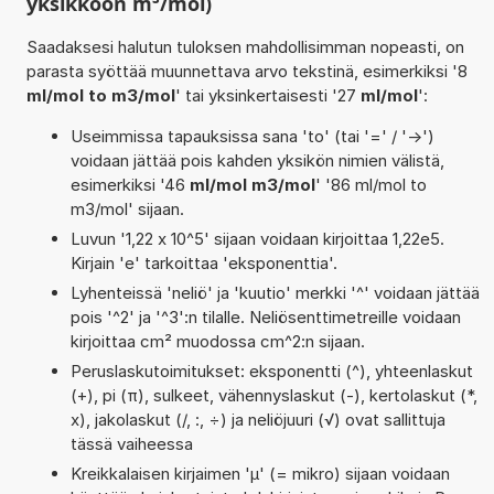
yksikköön m³/mol)
Saadaksesi halutun tuloksen mahdollisimman nopeasti, on
parasta syöttää muunnettava arvo tekstinä, esimerkiksi '8
ml/mol to m3/mol
' tai yksinkertaisesti '27
ml/mol
':
Useimmissa tapauksissa sana 'to' (tai '=' / '->')
voidaan jättää pois kahden yksikön nimien välistä,
esimerkiksi '46
ml/mol m3/mol
' '86 ml/mol to
m3/mol' sijaan.
Luvun '1,22 x 10^5' sijaan voidaan kirjoittaa 1,22e5.
Kirjain 'e' tarkoittaa 'eksponenttia'.
Lyhenteissä 'neliö' ja 'kuutio' merkki '^' voidaan jättää
pois '^2' ja '^3':n tilalle. Neliösenttimetreille voidaan
kirjoittaa cm² muodossa cm^2:n sijaan.
Peruslaskutoimitukset: eksponentti (^), yhteenlaskut
(+), pi (π), sulkeet, vähennyslaskut (-), kertolaskut (*,
x), jakolaskut (/, :, ÷) ja neliöjuuri (√) ovat sallittuja
tässä vaiheessa
Kreikkalaisen kirjaimen 'µ' (= mikro) sijaan voidaan