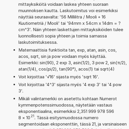
mittayksiköitä voidaan laskea yhteen suoraan
muunnoksen kautta. Laskutoimitus voi esimerkiksi
näyttää seuraavalta: '56 Millilitra / Mooli + 16
Kuutiometriä / Mooli' tai '94mm x 54cm x 14dm = ?
cm^3'. Näin yhteen laskettujen mittayksiköiden tulee
luonnollisesti sopia yhteen ja toimia samassa
laskutoimituksessa.
Matemaattisia funktioita tan, exp, atan, asin, cos,
acos, sqrt, sin ja pow voidaan myös käyttää.
Esimerkki: sin(90), 2 exp 3, asin(1/2), 3 pow 2, sin(π/2),
atan(1/4), cos(pi/2), tan(90°), acos(1) tai sqrt(4)
Voit kirjoittaa '√16' sijasta myös 'sqrt 16'.
Voit kirjoittaa '4^3' sijasta myös '4 exp 3' tai '4 pow
3'.
Mikäli valintamerkki on asetettu kohtaan Numerot
kymmenpotenssimuodossa, näytetään vastaus
eksponentiaalina, esimerkiksi 2,351 999 978 596
21
8
×
10
. Tässä esitysmuodossa numero
segmentoidaan eksponenttiin, tässä 21, ja varsinaiseen