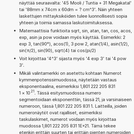
näyttää seuraavalta: '45 Mooli / Tuntia + 31 Megakatal'
tai '88mm x 74cm x 60dm = ? cm^3'. Näin yhteen
laskettujen mittayksiköiden tulee luonnollisesti sopia
yhteen ja toimia samassa laskutoimituksessa.
Matemaattisia funktioita sqrt, sin, atan, tan, cos, acos,
exp, asin ja pow voidaan myös käyttää. Esimerkki: 2
exp 3, tan(90°), acos(1), 3 pow 2, atan(1/4), asin(1/2),
sin(π/2), sin(90), sqrt(4) tai cos(pi/2)
Voit kirjoittaa '4^3' sijasta myös '4 exp 3' tai '4 pow
3'.
Mikäli valintamerkki on asetettu kohtaan Numerot
kymmenpotenssimuodossa, näytetään vastaus
eksponentiaalina, esimerkiksi 1,801 222 205 831
21
1
×
10
. Tässä esitysmuodossa numero
segmentoidaan eksponenttiin, tässä 21, ja varsinaiseen
numeroon, tässä 1,801 222 205 831 1. Laitteilla, joiden
numeronäytöt ovat rajalliset, esimerkiksi
taskulaskimet, numerot voidaan myös kirjoittaa
muodossa 1,801 222 205 831 1E+21. Tämä tekee
etenkin erittäin suurten tai erittäin pienten numeroiden