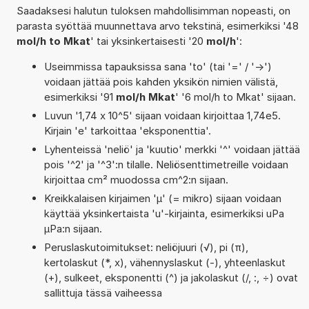
Saadaksesi halutun tuloksen mahdollisimman nopeasti, on
parasta syöttää muunnettava arvo tekstinä, esimerkiksi '48
mol/h to Mkat
' tai yksinkertaisesti '20
mol/h
':
Useimmissa tapauksissa sana 'to' (tai '=' / '->')
voidaan jättää pois kahden yksikön nimien välistä,
esimerkiksi '91
mol/h Mkat
' '6 mol/h to Mkat' sijaan.
Luvun '1,74 x 10^5' sijaan voidaan kirjoittaa 1,74e5.
Kirjain 'e' tarkoittaa 'eksponenttia'.
Lyhenteissä 'neliö' ja 'kuutio' merkki '^' voidaan jättää
pois '^2' ja '^3':n tilalle. Neliösenttimetreille voidaan
kirjoittaa cm² muodossa cm^2:n sijaan.
Kreikkalaisen kirjaimen 'µ' (= mikro) sijaan voidaan
käyttää yksinkertaista 'u'-kirjainta, esimerkiksi uPa
µPa:n sijaan.
Peruslaskutoimitukset: neliöjuuri (√), pi (π),
kertolaskut (*, x), vähennyslaskut (-), yhteenlaskut
(+), sulkeet, eksponentti (^) ja jakolaskut (/, :, ÷) ovat
sallittuja tässä vaiheessa