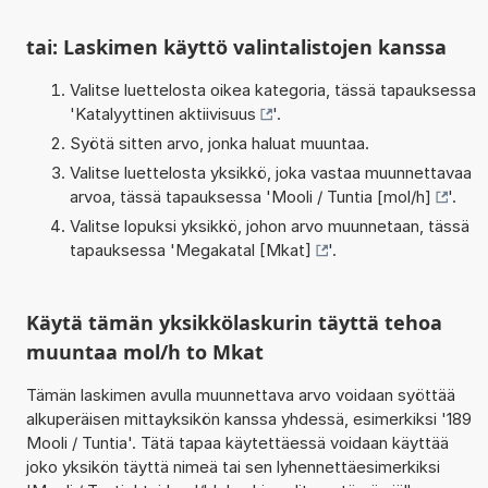
tai: Laskimen käyttö valintalistojen kanssa
Valitse luettelosta oikea kategoria, tässä tapauksessa
'
Katalyyttinen aktiivisuus
'.
Syötä sitten arvo, jonka haluat muuntaa.
Valitse luettelosta yksikkö, joka vastaa muunnettavaa
arvoa, tässä tapauksessa '
Mooli / Tuntia [mol/h]
'.
Valitse lopuksi yksikkö, johon arvo muunnetaan, tässä
tapauksessa '
Megakatal [Mkat]
'.
Käytä tämän yksikkölaskurin täyttä tehoa
muuntaa mol/h to Mkat
Tämän laskimen avulla muunnettava arvo voidaan syöttää
alkuperäisen mittayksikön kanssa yhdessä, esimerkiksi '189
Mooli / Tuntia'. Tätä tapaa käytettäessä voidaan käyttää
joko yksikön täyttä nimeä tai sen lyhennettäesimerkiksi