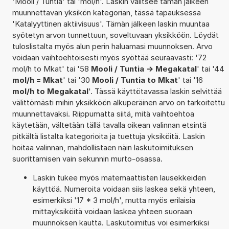
'Mooli / Tuntia' tai 'mol/h'. Laskin valitsee tämän jälkeen
muunnettavan yksikön kategorian, tässä tapauksessa
'Katalyyttinen aktiivisuus'. Tämän jälkeen laskin muuntaa
syötetyn arvon tunnettuun, soveltuvaan yksikköön. Löydät
tuloslistalta myös alun perin haluamasi muunnoksen. Arvo
voidaan vaihtoehtoisesti myös syöttää seuraavasti: '72
mol/h to Mkat' tai '58
Mooli / Tuntia -> Megakatal
' tai '44
mol/h = Mkat
' tai '30
Mooli / Tuntia to Mkat
' tai '16
mol/h to Megakatal
'. Tässä käyttötavassa laskin selvittää
välittömästi mihin yksikköön alkuperäinen arvo on tarkoitettu
muunnettavaksi. Riippumatta siitä, mitä vaihtoehtoa
käytetään, vältetään tällä tavalla oikean valinnan etsintä
pitkältä listalta kategorioita ja tuettuja yksiköitä. Laskin
hoitaa valinnan, mahdollistaen näin laskutoimituksen
suorittamisen vain sekunnin murto-osassa.
Laskin tukee myös matemaattisten lausekkeiden
käyttöä. Numeroita voidaan siis laskea sekä yhteen,
esimerkiksi '17 * 3 mol/h', mutta myös erilaisia
mittayksiköitä voidaan laskea yhteen suoraan
muunnoksen kautta. Laskutoimitus voi esimerkiksi