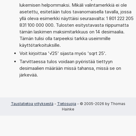
lukemisen helpommaksi. Mikäli valintamerkkiä ei ole
asetettu, esitetään tulos tavanomaisella tavalla, jossa
yllä oleva esimerkki näyttäisi seuraavalta: 1 801 222 205
831 100 000 000. Tulosten esitystavasta riippumatta
tämän laskimen maksimitarkkuus on 14 desimaalia.
Tämän tulisi olla tarpeeksi tarkka useimmille
käyttötarkoituksille.
Voit kirjoittaa '√25' sijasta myös 'sqrt 25'.
Tarvittaessa tulos voidaan pyöristää tiettyyn
desimaalien määrään missä tahansa, missä se on
järkevää.
Taustatietoa yrityksestä
-
Tietosuoja
- © 2005-2026 by Thomas
Hainke