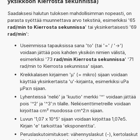
yksikköön Kierrosta sekunnissa)
Saadaksesi halutun tuloksen mahdollisimman nopeasti, on
parasta syöttää muunnettava arvo tekstinä, esimerkiksi '65
rad/min to Kierrosta sekunnissa
' tai yksinkertaisesti '69
rad/min
':
Useimmissa tapauksissa sana 'to' (tai '=' / '->')
voidaan jättää pois kahden yksikön nimien välistä,
esimerkiksi '73
rad/min Kierrosta sekunnissa
' '71
rad/min to Kierrosta sekunnissa' sijaan.
Kreikkalaisen kirjaimen 'µ' (= mikro) sijaan voidaan
käyttää yksinkertaista 'u'-kirjainta, esimerkiksi uPa
µPa:n sijaan.
Lyhenteissä 'neliö' ja 'kuutio' merkki '^' voidaan jättää
pois '^2' ja '^3':n tilalle. Neliösenttimetreille voidaan
kirjoittaa cm² muodossa cm^2:n sijaan.
Luvun '1,07 x 10^5' sijaan voidaan kirjoittaa 1,07e5.
Kirjain 'e' tarkoittaa 'eksponenttia'.
Peruslaskutoimitukset: vähennyslaskut (-), kertolaskut