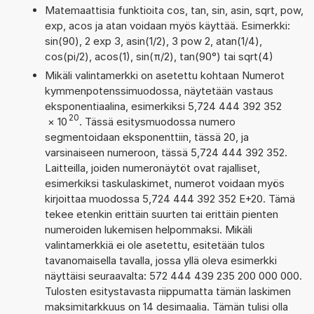
Matemaattisia funktioita cos, tan, sin, asin, sqrt, pow,
exp, acos ja atan voidaan myös käyttää. Esimerkki:
sin(90), 2 exp 3, asin(1/2), 3 pow 2, atan(1/4),
cos(pi/2), acos(1), sin(π/2), tan(90°) tai sqrt(4)
Mikäli valintamerkki on asetettu kohtaan Numerot
kymmenpotenssimuodossa, näytetään vastaus
eksponentiaalina, esimerkiksi 5,724 444 392 352
20
×
10
. Tässä esitysmuodossa numero
segmentoidaan eksponenttiin, tässä 20, ja
varsinaiseen numeroon, tässä 5,724 444 392 352.
Laitteilla, joiden numeronäytöt ovat rajalliset,
esimerkiksi taskulaskimet, numerot voidaan myös
kirjoittaa muodossa 5,724 444 392 352 E+20. Tämä
tekee etenkin erittäin suurten tai erittäin pienten
numeroiden lukemisen helpommaksi. Mikäli
valintamerkkiä ei ole asetettu, esitetään tulos
tavanomaisella tavalla, jossa yllä oleva esimerkki
näyttäisi seuraavalta: 572 444 439 235 200 000 000.
Tulosten esitystavasta riippumatta tämän laskimen
maksimitarkkuus on 14 desimaalia. Tämän tulisi olla