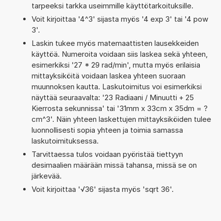
tarpeeksi tarkka useimmille käyttötarkoituksille.
Voit kirjoittaa '4^3' sijasta myös '4 exp 3' tai '4 pow
3'.
Laskin tukee myös matemaattisten lausekkeiden
käyttöä. Numeroita voidaan siis laskea sekä yhteen,
esimerkiksi '27 * 29 rad/min', mutta myös erilaisia
mittayksiköitä voidaan laskea yhteen suoraan
muunnoksen kautta. Laskutoimitus voi esimerkiksi
näyttää seuraavalta: '23 Radiaani / Minuutti + 25
Kierrosta sekunnissa' tai '31mm x 33cm x 35dm = ?
cm^3'. Näin yhteen laskettujen mittayksiköiden tulee
luonnollisesti sopia yhteen ja toimia samassa
laskutoimituksessa.
Tarvittaessa tulos voidaan pyöristää tiettyyn
desimaalien määrään missä tahansa, missä se on
järkevää.
Voit kirjoittaa '√36' sijasta myös 'sqrt 36'.