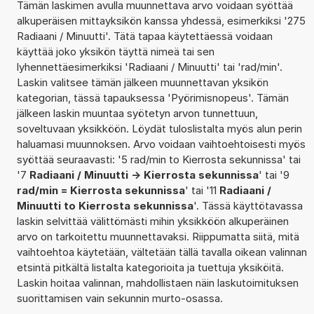
Tämän laskimen avulla muunnettava arvo voidaan syöttää
alkuperäisen mittayksikön kanssa yhdessä, esimerkiksi '275
Radiaani / Minuutti'. Tätä tapaa käytettäessä voidaan
käyttää joko yksikön täyttä nimeä tai sen
lyhennettäesimerkiksi 'Radiaani / Minuutti' tai 'rad/min'.
Laskin valitsee tämän jälkeen muunnettavan yksikön
kategorian, tässä tapauksessa 'Pyörimisnopeus'. Tämän
jälkeen laskin muuntaa syötetyn arvon tunnettuun,
soveltuvaan yksikköön. Löydät tuloslistalta myös alun perin
haluamasi muunnoksen. Arvo voidaan vaihtoehtoisesti myös
syöttää seuraavasti: '5 rad/min to Kierrosta sekunnissa' tai
'7
Radiaani / Minuutti -> Kierrosta sekunnissa
' tai '9
rad/min = Kierrosta sekunnissa
' tai '11
Radiaani /
Minuutti to Kierrosta sekunnissa
'. Tässä käyttötavassa
laskin selvittää välittömästi mihin yksikköön alkuperäinen
arvo on tarkoitettu muunnettavaksi. Riippumatta siitä, mitä
vaihtoehtoa käytetään, vältetään tällä tavalla oikean valinnan
etsintä pitkältä listalta kategorioita ja tuettuja yksiköitä.
Laskin hoitaa valinnan, mahdollistaen näin laskutoimituksen
suorittamisen vain sekunnin murto-osassa.