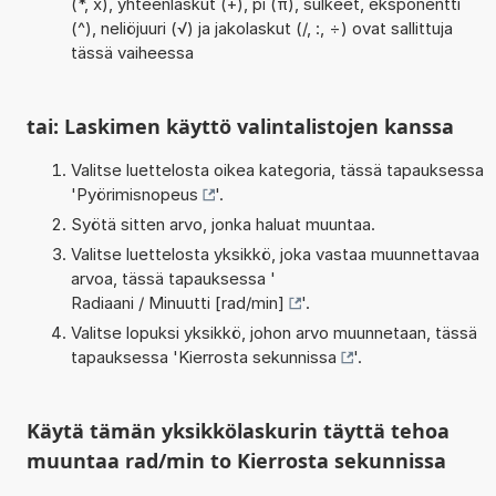
(*, x), yhteenlaskut (+), pi (π), sulkeet, eksponentti
(^), neliöjuuri (√) ja jakolaskut (/, :, ÷) ovat sallittuja
tässä vaiheessa
tai: Laskimen käyttö valintalistojen kanssa
Valitse luettelosta oikea kategoria, tässä tapauksessa
'
Pyörimisnopeus
'.
Syötä sitten arvo, jonka haluat muuntaa.
Valitse luettelosta yksikkö, joka vastaa muunnettavaa
arvoa, tässä tapauksessa '
Radiaani / Minuutti [rad/min]
'.
Valitse lopuksi yksikkö, johon arvo muunnetaan, tässä
tapauksessa '
Kierrosta sekunnissa
'.
Käytä tämän yksikkölaskurin täyttä tehoa
muuntaa rad/min to Kierrosta sekunnissa