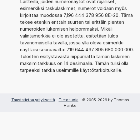
Laitteilla, joiden numeronäytöt ovat rajalliset,
esimerkiksi taskulaskimet, numerot voidaan myös
kirjoittaa muodossa 7,196 444 378 956 8E+20. Tämä
tekee etenkin erittäin suurten tai erittäin pienten
numeroiden lukemisen helpommaksi. Mikäli
valintamerkkiä ei ole asetettu, esitetään tulos
tavanomaisella tavalla, jossa yllä oleva esimerkki
näyttäisi seuraavalta: 719 644 437 895 680 000 000.
Tulosten esitystavasta riippumatta tämän laskimen
maksimitarkkuus on 14 desimaalia. Tämän tulisi olla
tarpeeksi tarkka useimmille käyttötarkoituksille.
Taustatietoa yrityksestä
-
Tietosuoja
- © 2005-2026 by Thomas
Hainke