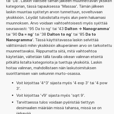
tai 'Da'. Laskin valitsee tämän jälkeen muunnettavan yksikön
kategorian, tässä tapauksessa 'Massaa'. Tämän jälkeen
laskin muuntaa syötetyn arvon tunnettuun, soveltuvaan
yksikköön. Löydät tuloslistalta myös alun perin haluamasi
muunnoksen. Arvo voidaan vaihtoehtoisesti myös syöttää
seuraavasti: '95 Da to ng' tai '43
Dalton -> Nanogramma
'
tai '90
Da = ng
' tai '38
Dalton to ng
' tai '85
Da to
Nanogramma
'. Tässä käyttötavassa laskin selvittää
välittömästi mihin yksikköön alkuperäinen arvo on tarkoitettu
muunnettavaksi. Riippumatta siitä, mitä vaihtoehtoa
käytetään, vältetään tällä tavalla oikean valinnan etsintä
pitkältä listalta kategorioita ja tuettuja yksiköitä. Laskin
hoitaa valinnan, mahdollistaen näin laskutoimituksen
suorittamisen vain sekunnin murto-osassa.
Voit kirjoittaa '4^3' sijasta myös '4 exp 3' tai '4 pow
3'.
Voit kirjoittaa '√9' sijasta myös 'sqrt 9'.
Tarvittaessa tulos voidaan pyöristää tiettyyn
desimaalien määrään missä tahansa, missä se on
järkevää.