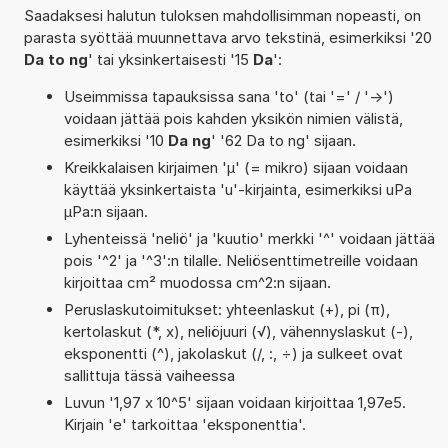
Saadaksesi halutun tuloksen mahdollisimman nopeasti, on
parasta syöttää muunnettava arvo tekstinä, esimerkiksi '20
Da to ng
' tai yksinkertaisesti '15
Da
':
Useimmissa tapauksissa sana 'to' (tai '=' / '->')
voidaan jättää pois kahden yksikön nimien välistä,
esimerkiksi '10
Da ng
' '62 Da to ng' sijaan.
Kreikkalaisen kirjaimen 'µ' (= mikro) sijaan voidaan
käyttää yksinkertaista 'u'-kirjainta, esimerkiksi uPa
µPa:n sijaan.
Lyhenteissä 'neliö' ja 'kuutio' merkki '^' voidaan jättää
pois '^2' ja '^3':n tilalle. Neliösenttimetreille voidaan
kirjoittaa cm² muodossa cm^2:n sijaan.
Peruslaskutoimitukset: yhteenlaskut (+), pi (π),
kertolaskut (*, x), neliöjuuri (√), vähennyslaskut (-),
eksponentti (^), jakolaskut (/, :, ÷) ja sulkeet ovat
sallittuja tässä vaiheessa
Luvun '1,97 x 10^5' sijaan voidaan kirjoittaa 1,97e5.
Kirjain 'e' tarkoittaa 'eksponenttia'.