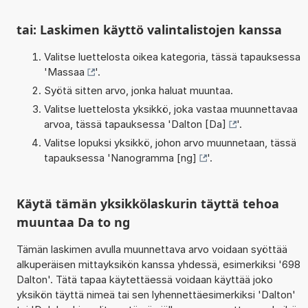
tai: Laskimen käyttö valintalistojen kanssa
Valitse luettelosta oikea kategoria, tässä tapauksessa
'
Massaa
'.
Syötä sitten arvo, jonka haluat muuntaa.
Valitse luettelosta yksikkö, joka vastaa muunnettavaa
arvoa, tässä tapauksessa '
Dalton [Da]
'.
Valitse lopuksi yksikkö, johon arvo muunnetaan, tässä
tapauksessa '
Nanogramma [ng]
'.
Käytä tämän yksikkölaskurin täyttä tehoa
muuntaa Da to ng
Tämän laskimen avulla muunnettava arvo voidaan syöttää
alkuperäisen mittayksikön kanssa yhdessä, esimerkiksi '698
Dalton'. Tätä tapaa käytettäessä voidaan käyttää joko
yksikön täyttä nimeä tai sen lyhennettäesimerkiksi 'Dalton'