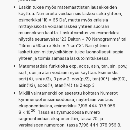
Laskin tukee myös matemaattisten lausekkeiden
käyttöä. Numeroita voidaan siis laskea sekä yhteen,
esimerkiksi '18 * 65 Da', mutta myös erilaisia
mittayksiköitä voidaan laskea yhteen suoraan
muunnoksen kautta. Laskutoimitus voi esimerkiksi
näyttää seuraavalta: '23 Dalton + 70 Nanogramma' tai
'13mm x 60cm x 8dm = ? cm^3'. Näin yhteen
laskettujen mittayksiköiden tulee luonnollisesti sopia
yhteen ja toimia samassa laskutoimituksessa.
Matemaattisia funktioita exp, acos, asin, tan, sin, pow,
sqrt, cos ja atan voidaan myös käyttää. Esimerkki:
sqrt(4), sin(π/2), 3 pow 2, cos(pi/2), tan(90°), sin(90),
asin(1/2), acos(1), atan(1/4) tai 2 exp 3
Mikäli valintamerkki on asetettu kohtaan Numerot
kymmenpotenssimuodossa, näytetään vastaus
eksponentiaalina, esimerkiksi 7,196 444 378 956
20
8
×
10
. Tässä esitysmuodossa numero
segmentoidaan eksponenttiin, tässä 20, ja
varsinaiseen numeroon, tässä 7,196 444 378 956 8.