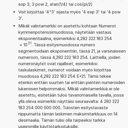
exp 3, 3 pow 2, atan(1/4) tai cos(pi/2)
Voit kirjoittaa '4^3' sijasta myös '4 exp 3' tai '4 pow
3'.
Mikäli valintamerkki on asetettu kohtaan Numerot
kymmenpotenssimuodossa, näytetään vastaus
eksponentiaalina, esimerkiksi 4,282 222 183 254
21
×
10
. Tässä esitysmuodossa numero
segmentoidaan eksponenttiin, tässä 21, ja varsinaiseen
numeroon, tässä 4,282 222 183 254. Laitteilla, joiden
numeronäytöt ovat rajalliset, esimerkiksi
taskulaskimet, numerot voidaan myös kirjoittaa
muodossa 4,282 222 183 254 E+21. Tämä tekee
etenkin erittäin suurten tai erittäin pienten numeroiden
lukemisen helpommaksi. Mikäli valintamerkkiä ei ole
asetettu, esitetään tulos tavanomaisella tavalla, jossa
yllä oleva esimerkki näyttäisi seuraavalta: 4 282 222
183 254 000 000 000. Tulosten esitystavasta
riippumatta tämän laskimen maksimitarkkuus on 14
desimaalia. Tämän tulisi olla tarpeeksi tarkka
useimmille käyttötarkoituksille.