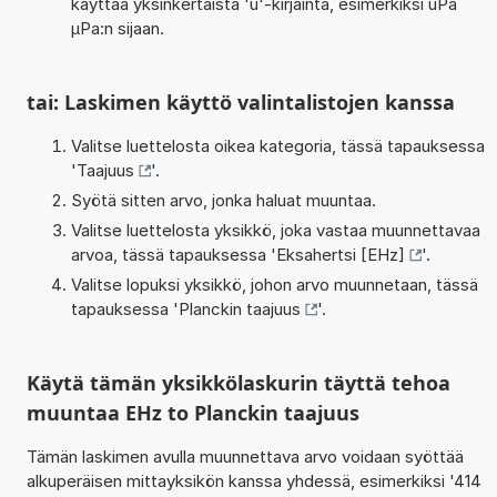
käyttää yksinkertaista 'u'-kirjainta, esimerkiksi uPa
µPa:n sijaan.
tai: Laskimen käyttö valintalistojen kanssa
Valitse luettelosta oikea kategoria, tässä tapauksessa
'
Taajuus
'.
Syötä sitten arvo, jonka haluat muuntaa.
Valitse luettelosta yksikkö, joka vastaa muunnettavaa
arvoa, tässä tapauksessa '
Eksahertsi [EHz]
'.
Valitse lopuksi yksikkö, johon arvo muunnetaan, tässä
tapauksessa '
Planckin taajuus
'.
Käytä tämän yksikkölaskurin täyttä tehoa
muuntaa EHz to Planckin taajuus
Tämän laskimen avulla muunnettava arvo voidaan syöttää
alkuperäisen mittayksikön kanssa yhdessä, esimerkiksi '414