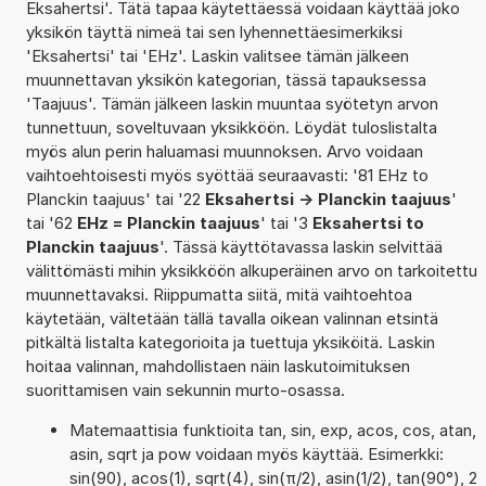
Eksahertsi'. Tätä tapaa käytettäessä voidaan käyttää joko
yksikön täyttä nimeä tai sen lyhennettäesimerkiksi
'Eksahertsi' tai 'EHz'. Laskin valitsee tämän jälkeen
muunnettavan yksikön kategorian, tässä tapauksessa
'Taajuus'. Tämän jälkeen laskin muuntaa syötetyn arvon
tunnettuun, soveltuvaan yksikköön. Löydät tuloslistalta
myös alun perin haluamasi muunnoksen. Arvo voidaan
vaihtoehtoisesti myös syöttää seuraavasti: '81 EHz to
Planckin taajuus' tai '22
Eksahertsi -> Planckin taajuus
'
tai '62
EHz = Planckin taajuus
' tai '3
Eksahertsi to
Planckin taajuus
'. Tässä käyttötavassa laskin selvittää
välittömästi mihin yksikköön alkuperäinen arvo on tarkoitettu
muunnettavaksi. Riippumatta siitä, mitä vaihtoehtoa
käytetään, vältetään tällä tavalla oikean valinnan etsintä
pitkältä listalta kategorioita ja tuettuja yksiköitä. Laskin
hoitaa valinnan, mahdollistaen näin laskutoimituksen
suorittamisen vain sekunnin murto-osassa.
Matemaattisia funktioita tan, sin, exp, acos, cos, atan,
asin, sqrt ja pow voidaan myös käyttää. Esimerkki:
sin(90), acos(1), sqrt(4), sin(π/2), asin(1/2), tan(90°), 2