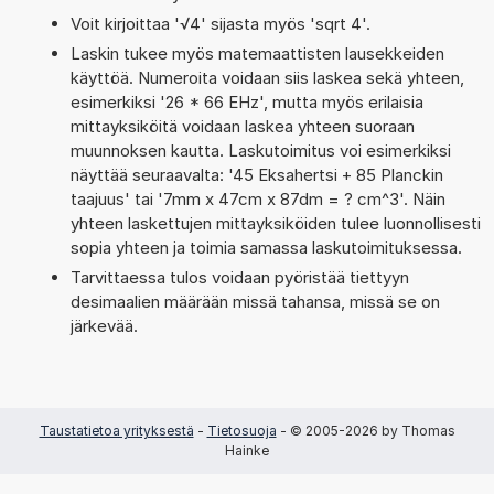
Voit kirjoittaa '√4' sijasta myös 'sqrt 4'.
Laskin tukee myös matemaattisten lausekkeiden
käyttöä. Numeroita voidaan siis laskea sekä yhteen,
esimerkiksi '26 * 66 EHz', mutta myös erilaisia
mittayksiköitä voidaan laskea yhteen suoraan
muunnoksen kautta. Laskutoimitus voi esimerkiksi
näyttää seuraavalta: '45 Eksahertsi + 85 Planckin
taajuus' tai '7mm x 47cm x 87dm = ? cm^3'. Näin
yhteen laskettujen mittayksiköiden tulee luonnollisesti
sopia yhteen ja toimia samassa laskutoimituksessa.
Tarvittaessa tulos voidaan pyöristää tiettyyn
desimaalien määrään missä tahansa, missä se on
järkevää.
Taustatietoa yrityksestä
-
Tietosuoja
- © 2005-2026 by Thomas
Hainke