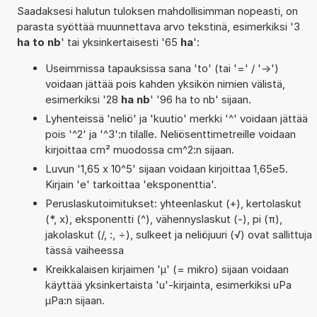
Saadaksesi halutun tuloksen mahdollisimman nopeasti, on
parasta syöttää muunnettava arvo tekstinä, esimerkiksi '3
ha to nb
' tai yksinkertaisesti '65
ha
':
Useimmissa tapauksissa sana 'to' (tai '=' / '->')
voidaan jättää pois kahden yksikön nimien välistä,
esimerkiksi '28
ha nb
' '96 ha to nb' sijaan.
Lyhenteissä 'neliö' ja 'kuutio' merkki '^' voidaan jättää
pois '^2' ja '^3':n tilalle. Neliösenttimetreille voidaan
kirjoittaa cm² muodossa cm^2:n sijaan.
Luvun '1,65 x 10^5' sijaan voidaan kirjoittaa 1,65e5.
Kirjain 'e' tarkoittaa 'eksponenttia'.
Peruslaskutoimitukset: yhteenlaskut (+), kertolaskut
(*, x), eksponentti (^), vähennyslaskut (-), pi (π),
jakolaskut (/, :, ÷), sulkeet ja neliöjuuri (√) ovat sallittuja
tässä vaiheessa
Kreikkalaisen kirjaimen 'µ' (= mikro) sijaan voidaan
käyttää yksinkertaista 'u'-kirjainta, esimerkiksi uPa
µPa:n sijaan.