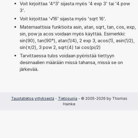
Voit kirjoittaa '4^3' sijasta myös '4 exp 3' tai '4 pow
3'.
Voit kirjoittaa '√16' sijasta myös 'sqrt 16'.
Matemaattisia funktioita asin, atan, sqrt, tan, cos, exp,
sin, pow ja acos voidaan myös käyttää. Esimerkki:
sin(90), tan(90°), atan(1/4), 2 exp 3, acos(1), asin(1/2),
sin(π/2), 3 pow 2, sqrt(4) tai cos(pi/2)
Tarvittaessa tulos voidaan pyöristää tiettyyn
desimaalien määrään missä tahansa, missä se on
järkevää.
Taustatietoa yrityksestä
-
Tietosuoja
- © 2005-2026 by Thomas
Hainke