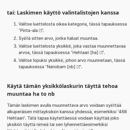
tai: Laskimen käyttö valintalistojen kanssa
Valitse luettelosta oikea kategoria, tässä tapauksessa
'
Pinta-ala
'.
Syötä sitten arvo, jonka haluat muuntaa.
Valitse luettelosta yksikkö, joka vastaa muunnettavaa
arvoa, tässä tapauksessa '
Hehtaari [ha]
'.
Valitse lopuksi yksikkö, johon arvo muunnetaan, tässä
tapauksessa '
Nanobarn [nb]
'.
Käytä tämän yksikkölaskurin täyttä tehoa
muuntaa ha to nb
Tämän laskimen avulla muunnettava arvo voidaan syöttää
alkuperäisen mittayksikön kanssa yhdessä, esimerkiksi '468
Hehtaari'. Tätä tapaa käytettäessä voidaan käyttää joko
yksikön täyttä nimeä tai sen lyhennettäesimerkiksi