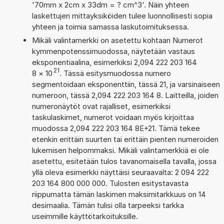
'70mm x 2cm x 33dm = ? cm^3'. Näin yhteen
laskettujen mittayksiköiden tulee luonnollisesti sopia
yhteen ja toimia samassa laskutoimituksessa.
Mikäli valintamerkki on asetettu kohtaan Numerot
kymmenpotenssimuodossa, näytetään vastaus
eksponentiaalina, esimerkiksi 2,094 222 203 164
21
8
×
10
. Tässä esitysmuodossa numero
segmentoidaan eksponenttiin, tässä 21, ja varsinaiseen
numeroon, tässä 2,094 222 203 164 8. Laitteilla, joiden
numeronäytöt ovat rajalliset, esimerkiksi
taskulaskimet, numerot voidaan myös kirjoittaa
muodossa 2,094 222 203 164 8E+21. Tämä tekee
etenkin erittäin suurten tai erittäin pienten numeroiden
lukemisen helpommaksi. Mikäli valintamerkkiä ei ole
asetettu, esitetään tulos tavanomaisella tavalla, jossa
yllä oleva esimerkki näyttäisi seuraavalta: 2 094 222
203 164 800 000 000. Tulosten esitystavasta
riippumatta tämän laskimen maksimitarkkuus on 14
desimaalia. Tämän tulisi olla tarpeeksi tarkka
useimmille käyttötarkoituksille.