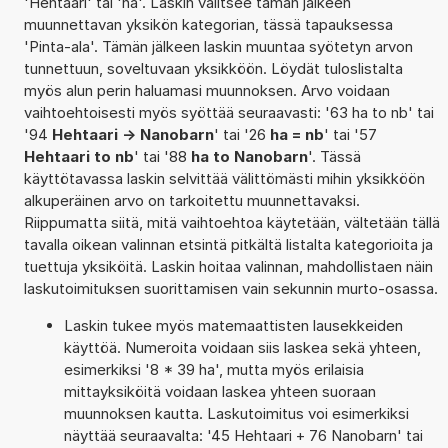
'Hehtaari' tai 'ha'. Laskin valitsee tämän jälkeen
muunnettavan yksikön kategorian, tässä tapauksessa
'Pinta-ala'. Tämän jälkeen laskin muuntaa syötetyn arvon
tunnettuun, soveltuvaan yksikköön. Löydät tuloslistalta
myös alun perin haluamasi muunnoksen. Arvo voidaan
vaihtoehtoisesti myös syöttää seuraavasti: '63 ha to nb' tai
'94
Hehtaari -> Nanobarn
' tai '26
ha = nb
' tai '57
Hehtaari to nb
' tai '88
ha to Nanobarn
'. Tässä
käyttötavassa laskin selvittää välittömästi mihin yksikköön
alkuperäinen arvo on tarkoitettu muunnettavaksi.
Riippumatta siitä, mitä vaihtoehtoa käytetään, vältetään tällä
tavalla oikean valinnan etsintä pitkältä listalta kategorioita ja
tuettuja yksiköitä. Laskin hoitaa valinnan, mahdollistaen näin
laskutoimituksen suorittamisen vain sekunnin murto-osassa.
Laskin tukee myös matemaattisten lausekkeiden
käyttöä. Numeroita voidaan siis laskea sekä yhteen,
esimerkiksi '8 * 39 ha', mutta myös erilaisia
mittayksiköitä voidaan laskea yhteen suoraan
muunnoksen kautta. Laskutoimitus voi esimerkiksi
näyttää seuraavalta: '45 Hehtaari + 76 Nanobarn' tai