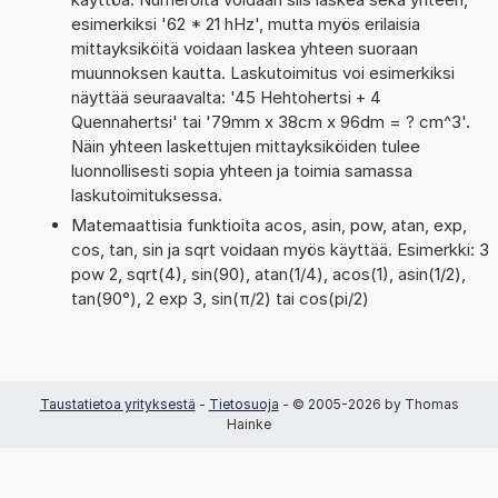
esimerkiksi '62 * 21 hHz', mutta myös erilaisia
mittayksiköitä voidaan laskea yhteen suoraan
muunnoksen kautta. Laskutoimitus voi esimerkiksi
näyttää seuraavalta: '45 Hehtohertsi + 4
Quennahertsi' tai '79mm x 38cm x 96dm = ? cm^3'.
Näin yhteen laskettujen mittayksiköiden tulee
luonnollisesti sopia yhteen ja toimia samassa
laskutoimituksessa.
Matemaattisia funktioita acos, asin, pow, atan, exp,
cos, tan, sin ja sqrt voidaan myös käyttää. Esimerkki: 3
pow 2, sqrt(4), sin(90), atan(1/4), acos(1), asin(1/2),
tan(90°), 2 exp 3, sin(π/2) tai cos(pi/2)
Taustatietoa yrityksestä
-
Tietosuoja
- © 2005-2026 by Thomas
Hainke