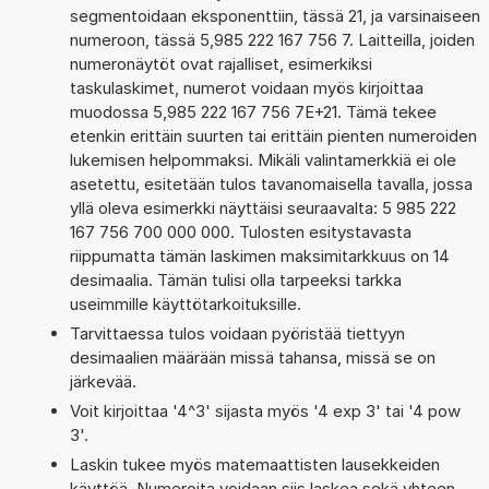
segmentoidaan eksponenttiin, tässä 21, ja varsinaiseen
numeroon, tässä 5,985 222 167 756 7. Laitteilla, joiden
numeronäytöt ovat rajalliset, esimerkiksi
taskulaskimet, numerot voidaan myös kirjoittaa
muodossa 5,985 222 167 756 7E+21. Tämä tekee
etenkin erittäin suurten tai erittäin pienten numeroiden
lukemisen helpommaksi. Mikäli valintamerkkiä ei ole
asetettu, esitetään tulos tavanomaisella tavalla, jossa
yllä oleva esimerkki näyttäisi seuraavalta: 5 985 222
167 756 700 000 000. Tulosten esitystavasta
riippumatta tämän laskimen maksimitarkkuus on 14
desimaalia. Tämän tulisi olla tarpeeksi tarkka
useimmille käyttötarkoituksille.
Tarvittaessa tulos voidaan pyöristää tiettyyn
desimaalien määrään missä tahansa, missä se on
järkevää.
Voit kirjoittaa '4^3' sijasta myös '4 exp 3' tai '4 pow
3'.
Laskin tukee myös matemaattisten lausekkeiden
käyttöä. Numeroita voidaan siis laskea sekä yhteen,