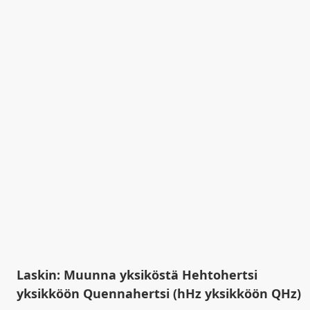
Laskin: Muunna yksiköstä Hehtohertsi
yksikköön Quennahertsi (hHz yksikköön QHz)