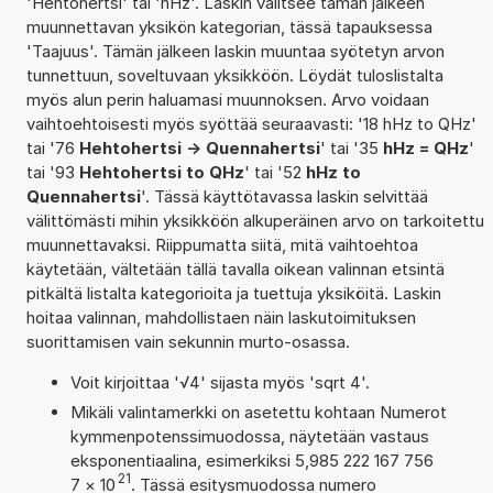
'Hehtohertsi' tai 'hHz'. Laskin valitsee tämän jälkeen
muunnettavan yksikön kategorian, tässä tapauksessa
'Taajuus'. Tämän jälkeen laskin muuntaa syötetyn arvon
tunnettuun, soveltuvaan yksikköön. Löydät tuloslistalta
myös alun perin haluamasi muunnoksen. Arvo voidaan
vaihtoehtoisesti myös syöttää seuraavasti: '18 hHz to QHz'
tai '76
Hehtohertsi -> Quennahertsi
' tai '35
hHz = QHz
'
tai '93
Hehtohertsi to QHz
' tai '52
hHz to
Quennahertsi
'. Tässä käyttötavassa laskin selvittää
välittömästi mihin yksikköön alkuperäinen arvo on tarkoitettu
muunnettavaksi. Riippumatta siitä, mitä vaihtoehtoa
käytetään, vältetään tällä tavalla oikean valinnan etsintä
pitkältä listalta kategorioita ja tuettuja yksiköitä. Laskin
hoitaa valinnan, mahdollistaen näin laskutoimituksen
suorittamisen vain sekunnin murto-osassa.
Voit kirjoittaa '√4' sijasta myös 'sqrt 4'.
Mikäli valintamerkki on asetettu kohtaan Numerot
kymmenpotenssimuodossa, näytetään vastaus
eksponentiaalina, esimerkiksi 5,985 222 167 756
21
7
×
10
. Tässä esitysmuodossa numero