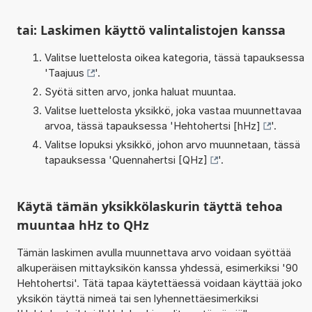
tai: Laskimen käyttö valintalistojen kanssa
Valitse luettelosta oikea kategoria, tässä tapauksessa
'
Taajuus
'.
Syötä sitten arvo, jonka haluat muuntaa.
Valitse luettelosta yksikkö, joka vastaa muunnettavaa
arvoa, tässä tapauksessa '
Hehtohertsi [hHz]
'.
Valitse lopuksi yksikkö, johon arvo muunnetaan, tässä
tapauksessa '
Quennahertsi [QHz]
'.
Käytä tämän yksikkölaskurin täyttä tehoa
muuntaa hHz to QHz
Tämän laskimen avulla muunnettava arvo voidaan syöttää
alkuperäisen mittayksikön kanssa yhdessä, esimerkiksi '90
Hehtohertsi'. Tätä tapaa käytettäessä voidaan käyttää joko
yksikön täyttä nimeä tai sen lyhennettäesimerkiksi