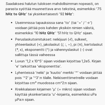
Saadaksesi halutun tuloksen mahdollisimman nopeasti, on
parasta syöttää muunnettava arvo tekstinä, esimerkiksi '75
hHz to QHz
' tai yksinkertaisesti '92
hHz
':
Useimmissa tapauksissa sana 'to' (tai '=' / '->')
voidaan jättää pois kahden yksikön nimien välistä,
esimerkiksi '10
hHz QHz
' '51 hHz to QHz' sijaan.
Peruslaskutoimitukset: neliöjuuri (√), sulkeet,
yhteenlaskut (+), jakolaskut (/, :, ÷), pi (π), kertolaskut
(*, x), eksponentti (^) ja vähennyslaskut (-) ovat
sallittuja tässä vaiheessa
Luvun '1,2 x 10^5' sijaan voidaan kirjoittaa 1,2e5. Kirjain
'e' tarkoittaa 'eksponenttia'.
Lyhenteissä 'neliö' ja 'kuutio' merkki '^' voidaan jättää
pois '^2' ja '^3':n tilalle. Neliösenttimetreille voidaan
kirjoittaa cm² muodossa cm^2:n sijaan.
Kreikkalaisen kirjaimen 'µ' (= mikro) sijaan voidaan
käyttää yksinkertaista 'u'-kirjainta, esimerkiksi uPa
µPa:n sijaan.