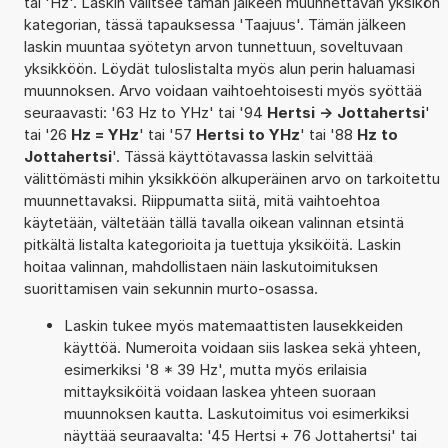
tai 'Hz'. Laskin valitsee tämän jälkeen muunnettavan yksikön
kategorian, tässä tapauksessa 'Taajuus'. Tämän jälkeen
laskin muuntaa syötetyn arvon tunnettuun, soveltuvaan
yksikköön. Löydät tuloslistalta myös alun perin haluamasi
muunnoksen. Arvo voidaan vaihtoehtoisesti myös syöttää
seuraavasti: '63 Hz to YHz' tai '94
Hertsi -> Jottahertsi
'
tai '26
Hz = YHz
' tai '57
Hertsi to YHz
' tai '88
Hz to
Jottahertsi
'. Tässä käyttötavassa laskin selvittää
välittömästi mihin yksikköön alkuperäinen arvo on tarkoitettu
muunnettavaksi. Riippumatta siitä, mitä vaihtoehtoa
käytetään, vältetään tällä tavalla oikean valinnan etsintä
pitkältä listalta kategorioita ja tuettuja yksiköitä. Laskin
hoitaa valinnan, mahdollistaen näin laskutoimituksen
suorittamisen vain sekunnin murto-osassa.
Laskin tukee myös matemaattisten lausekkeiden
käyttöä. Numeroita voidaan siis laskea sekä yhteen,
esimerkiksi '8 * 39 Hz', mutta myös erilaisia
mittayksiköitä voidaan laskea yhteen suoraan
muunnoksen kautta. Laskutoimitus voi esimerkiksi
näyttää seuraavalta: '45 Hertsi + 76 Jottahertsi' tai