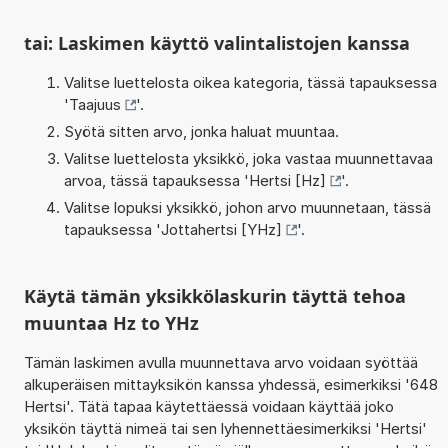
tai: Laskimen käyttö valintalistojen kanssa
Valitse luettelosta oikea kategoria, tässä tapauksessa
'
Taajuus
'.
Syötä sitten arvo, jonka haluat muuntaa.
Valitse luettelosta yksikkö, joka vastaa muunnettavaa
arvoa, tässä tapauksessa '
Hertsi [Hz]
'.
Valitse lopuksi yksikkö, johon arvo muunnetaan, tässä
tapauksessa '
Jottahertsi [YHz]
'.
Käytä tämän yksikkölaskurin täyttä tehoa
muuntaa Hz to YHz
Tämän laskimen avulla muunnettava arvo voidaan syöttää
alkuperäisen mittayksikön kanssa yhdessä, esimerkiksi '648
Hertsi'. Tätä tapaa käytettäessä voidaan käyttää joko
yksikön täyttä nimeä tai sen lyhennettäesimerkiksi 'Hertsi'