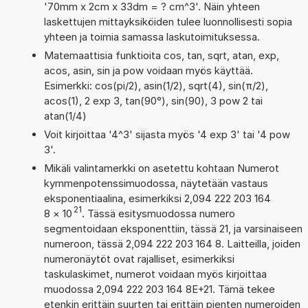
'70mm x 2cm x 33dm = ? cm^3'. Näin yhteen
laskettujen mittayksiköiden tulee luonnollisesti sopia
yhteen ja toimia samassa laskutoimituksessa.
Matemaattisia funktioita cos, tan, sqrt, atan, exp,
acos, asin, sin ja pow voidaan myös käyttää.
Esimerkki: cos(pi/2), asin(1/2), sqrt(4), sin(π/2),
acos(1), 2 exp 3, tan(90°), sin(90), 3 pow 2 tai
atan(1/4)
Voit kirjoittaa '4^3' sijasta myös '4 exp 3' tai '4 pow
3'.
Mikäli valintamerkki on asetettu kohtaan Numerot
kymmenpotenssimuodossa, näytetään vastaus
eksponentiaalina, esimerkiksi 2,094 222 203 164
21
8
×
10
. Tässä esitysmuodossa numero
segmentoidaan eksponenttiin, tässä 21, ja varsinaiseen
numeroon, tässä 2,094 222 203 164 8. Laitteilla, joiden
numeronäytöt ovat rajalliset, esimerkiksi
taskulaskimet, numerot voidaan myös kirjoittaa
muodossa 2,094 222 203 164 8E+21. Tämä tekee
etenkin erittäin suurten tai erittäin pienten numeroiden