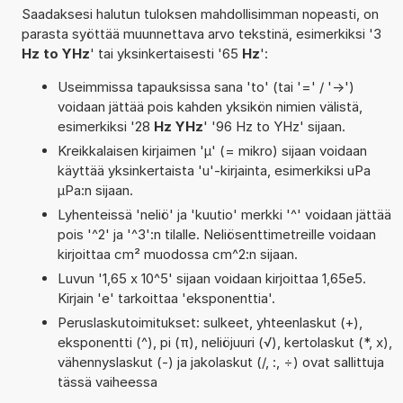
Saadaksesi halutun tuloksen mahdollisimman nopeasti, on
parasta syöttää muunnettava arvo tekstinä, esimerkiksi '3
Hz to YHz
' tai yksinkertaisesti '65
Hz
':
Useimmissa tapauksissa sana 'to' (tai '=' / '->')
voidaan jättää pois kahden yksikön nimien välistä,
esimerkiksi '28
Hz YHz
' '96 Hz to YHz' sijaan.
Kreikkalaisen kirjaimen 'µ' (= mikro) sijaan voidaan
käyttää yksinkertaista 'u'-kirjainta, esimerkiksi uPa
µPa:n sijaan.
Lyhenteissä 'neliö' ja 'kuutio' merkki '^' voidaan jättää
pois '^2' ja '^3':n tilalle. Neliösenttimetreille voidaan
kirjoittaa cm² muodossa cm^2:n sijaan.
Luvun '1,65 x 10^5' sijaan voidaan kirjoittaa 1,65e5.
Kirjain 'e' tarkoittaa 'eksponenttia'.
Peruslaskutoimitukset: sulkeet, yhteenlaskut (+),
eksponentti (^), pi (π), neliöjuuri (√), kertolaskut (*, x),
vähennyslaskut (-) ja jakolaskut (/, :, ÷) ovat sallittuja
tässä vaiheessa