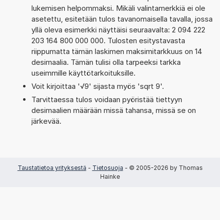
lukemisen helpommaksi. Mikäli valintamerkkiä ei ole
asetettu, esitetään tulos tavanomaisella tavalla, jossa
yllä oleva esimerkki näyttäisi seuraavalta: 2 094 222
203 164 800 000 000. Tulosten esitystavasta
riippumatta tämän laskimen maksimitarkkuus on 14
desimaalia. Tämän tulisi olla tarpeeksi tarkka
useimmille käyttötarkoituksille.
Voit kirjoittaa '√9' sijasta myös 'sqrt 9'.
Tarvittaessa tulos voidaan pyöristää tiettyyn
desimaalien määrään missä tahansa, missä se on
järkevää.
Taustatietoa yrityksestä
-
Tietosuoja
- © 2005-2026 by Thomas
Hainke