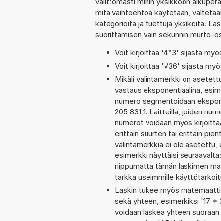
välittömästi mihin yksikköön alkuperä
mitä vaihtoehtoa käytetään, vältetään t
kategorioita ja tuettuja yksiköitä. La
suorittamisen vain sekunnin murto-o
Voit kirjoittaa '4^3' sijasta myö
Voit kirjoittaa '√36' sijasta myö
Mikäli valintamerkki on aset
vastaus eksponentiaalina, esime
numero segmentoidaan eksponent
205 831 1. Laitteilla, joiden nu
numerot voidaan myös kirjoitta
erittäin suurten tai erittäin p
valintamerkkiä ei ole asetettu, 
esimerkki näyttäisi seuraavalta
riippumatta tämän laskimen maks
tarkka useimmille käyttötarkoitu
Laskin tukee myös matemaattis
sekä yhteen, esimerkiksi '17 * 
voidaan laskea yhteen suoraan 