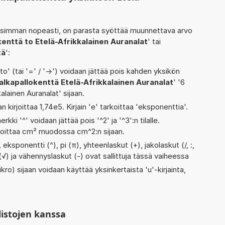
isimman nopeasti, on parasta syöttää muunnettava arvo
kenttä to Etelä-Afrikkalainen Auranalat
' tai
tä
':
' (tai '=' / '->') voidaan jättää pois kahden yksikön
alkapallokenttä Etelä-Afrikkalainen Auranalat
' '6
alainen Auranalat' sijaan.
n kirjoittaa 1,74e5. Kirjain 'e' tarkoittaa 'eksponenttia'.
rkki '^' voidaan jättää pois '^2' ja '^3':n tilalle.
rjoittaa cm² muodossa cm^2:n sijaan.
eksponentti (^), pi (π), yhteenlaskut (+), jakolaskut (/, :,
i (√) ja vähennyslaskut (-) ovat sallittuja tässä vaiheessa
kro) sijaan voidaan käyttää yksinkertaista 'u'-kirjainta,
listojen kanssa