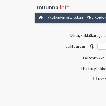
muunna
.info
Yksiköiden pikalaskuri
Yksiköide
Mittayksikkökategoria
Lähtöarvo:
?
Lähtöyksikkö
Haluttu yksikk
Nume