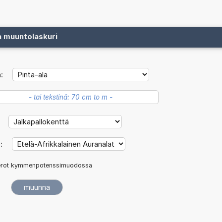
n muuntolaskuri
:
:
ö:
rot kymmenpotenssimuodossa