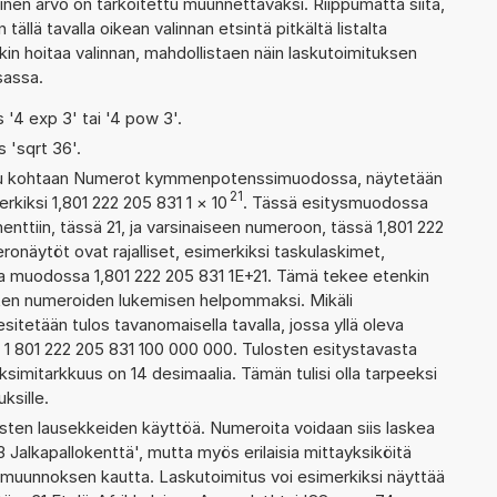
inen arvo on tarkoitettu muunnettavaksi. Riippumatta siitä,
ällä tavalla oikean valinnan etsintä pitkältä listalta
skin hoitaa valinnan, mahdollistaen näin laskutoimituksen
sassa.
s '4 exp 3' tai '4 pow 3'.
s 'sqrt 36'.
ettu kohtaan Numerot kymmenpotenssimuodossa, näytetään
21
rkiksi 1,801 222 205 831 1
×
10
. Tässä esitysmuodossa
tiin, tässä 21, ja varsinaiseen numeroon, tässä 1,801 222
meronäytöt ovat rajalliset, esimerkiksi taskulaskimet,
a muodossa 1,801 222 205 831 1E+21. Tämä tekee etenkin
ienten numeroiden lukemisen helpommaksi. Mikäli
esitetään tulos tavanomaisella tavalla, jossa yllä oleva
: 1 801 222 205 831 100 000 000. Tulosten esitystavasta
imitarkkuus on 14 desimaalia. Tämän tulisi olla tarpeeksi
ksille.
ten lausekkeiden käyttöä. Numeroita voidaan siis laskea
3 Jalkapallokenttä', mutta myös erilaisia mittayksiköitä
muunnoksen kautta. Laskutoimitus voi esimerkiksi näyttää