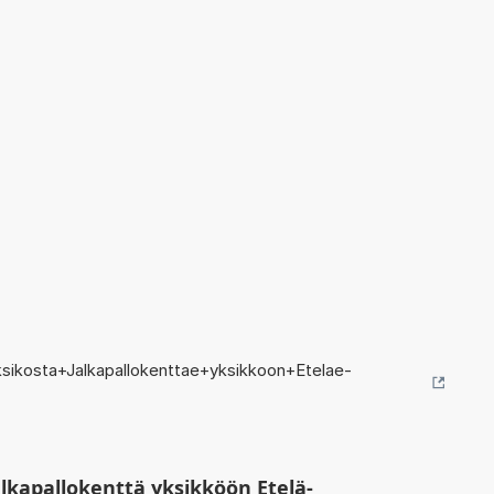
sikosta+Jalkapallokenttae+yksikkoon+Etelae-
lkapallokenttä yksikköön Etelä-