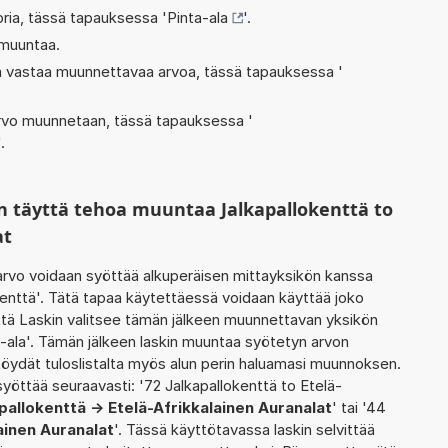
oria, tässä tapauksessa '
Pinta-ala
'.
 muuntaa.
oka vastaa muunnettavaa arvoa, tässä tapauksessa '
 arvo muunnetaan, tässä tapauksessa '
'.
n täyttä tehoa muuntaa Jalkapallokenttä to
at
rvo voidaan syöttää alkuperäisen mittayksikön kanssa
kenttä'. Tätä tapaa käytettäessä voidaan käyttää joko
ttä Laskin valitsee tämän jälkeen muunnettavan yksikön
-ala'. Tämän jälkeen laskin muuntaa syötetyn arvon
öydät tuloslistalta myös alun perin haluamasi muunnoksen.
yöttää seuraavasti: '72 Jalkapallokenttä to Etelä-
pallokenttä -> Etelä-Afrikkalainen Auranalat
' tai '44
ainen Auranalat
'. Tässä käyttötavassa laskin selvittää