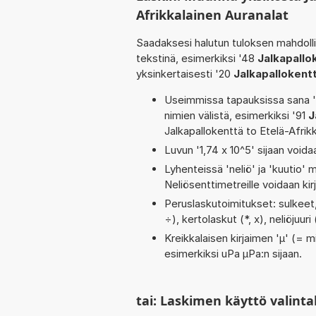
Afrikkalainen Auranalat
Saadaksesi halutun tuloksen mahdoll
tekstinä, esimerkiksi '48
Jalkapallo
yksinkertaisesti '20
Jalkapallokent
Useimmissa tapauksissa sana 'to
nimien välistä, esimerkiksi '91
J
Jalkapallokenttä to Etelä-Afrikk
Luvun '1,74 x 10^5' sijaan voidaa
Lyhenteissä 'neliö' ja 'kuutio' me
Neliösenttimetreille voidaan ki
Peruslaskutoimitukset: sulkeet, 
÷), kertolaskut (*, x), neliöjuur
Kreikkalaisen kirjaimen 'µ' (= mi
esimerkiksi uPa µPa:n sijaan.
tai: Laskimen käyttö valinta