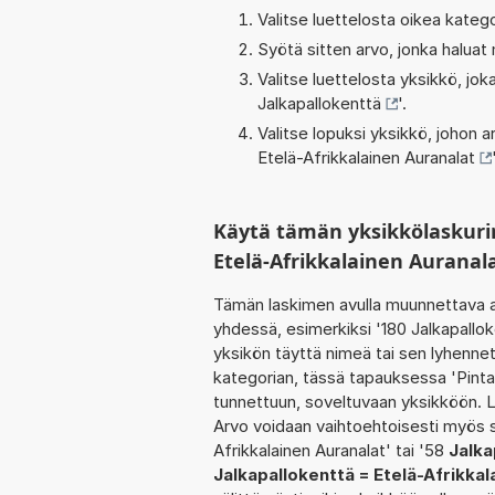
Valitse luettelosta oikea kateg
Syötä sitten arvo, jonka haluat
Valitse luettelosta yksikkö, j
Jalkapallokenttä
'.
Valitse lopuksi yksikkö, johon
Etelä-Afrikkalainen Auranalat
Käytä tämän yksikkölaskuri
Etelä-Afrikkalainen Auranal
Tämän laskimen avulla muunnettava a
yhdessä, esimerkiksi '180 Jalkapallo
yksikön täyttä nimeä tai sen lyhenne
kategorian, tässä tapauksessa 'Pinta
tunnettuun, soveltuvaan yksikköön. L
Arvo voidaan vaihtoehtoisesti myös s
Afrikkalainen Auranalat' tai '58
Jalka
Jalkapallokenttä = Etelä-Afrikkal