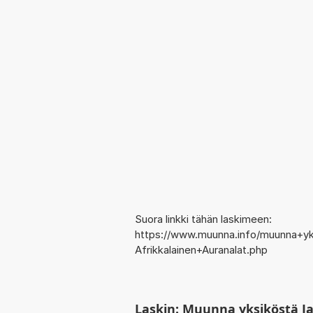
Suora linkki tähän laskimeen:
https://www.muunna.info/muunna+yk
Afrikkalainen+Auranalat.php
Laskin: Muunna yksiköstä Ja