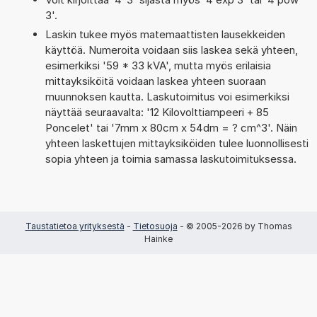
3'.
Laskin tukee myös matemaattisten lausekkeiden
käyttöä. Numeroita voidaan siis laskea sekä yhteen,
esimerkiksi '59 * 33 kVA', mutta myös erilaisia
mittayksiköitä voidaan laskea yhteen suoraan
muunnoksen kautta. Laskutoimitus voi esimerkiksi
näyttää seuraavalta: '12 Kilovolttiampeeri + 85
Poncelet' tai '7mm x 80cm x 54dm = ? cm^3'. Näin
yhteen laskettujen mittayksiköiden tulee luonnollisesti
sopia yhteen ja toimia samassa laskutoimituksessa.
Taustatietoa yrityksestä
-
Tietosuoja
- © 2005-2026 by Thomas
Hainke