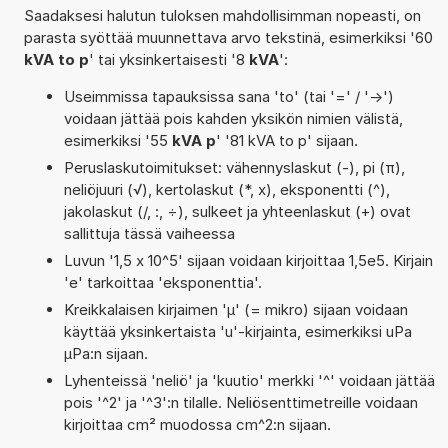
Saadaksesi halutun tuloksen mahdollisimman nopeasti, on
parasta syöttää muunnettava arvo tekstinä, esimerkiksi '60
kVA to p
' tai yksinkertaisesti '8
kVA
':
Useimmissa tapauksissa sana 'to' (tai '=' / '->')
voidaan jättää pois kahden yksikön nimien välistä,
esimerkiksi '55
kVA p
' '81 kVA to p' sijaan.
Peruslaskutoimitukset: vähennyslaskut (-), pi (π),
neliöjuuri (√), kertolaskut (*, x), eksponentti (^),
jakolaskut (/, :, ÷), sulkeet ja yhteenlaskut (+) ovat
sallittuja tässä vaiheessa
Luvun '1,5 x 10^5' sijaan voidaan kirjoittaa 1,5e5. Kirjain
'e' tarkoittaa 'eksponenttia'.
Kreikkalaisen kirjaimen 'µ' (= mikro) sijaan voidaan
käyttää yksinkertaista 'u'-kirjainta, esimerkiksi uPa
µPa:n sijaan.
Lyhenteissä 'neliö' ja 'kuutio' merkki '^' voidaan jättää
pois '^2' ja '^3':n tilalle. Neliösenttimetreille voidaan
kirjoittaa cm² muodossa cm^2:n sijaan.