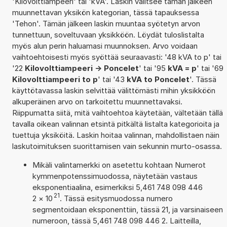
'Kilovolttiampeeri' tai 'kVA'. Laskin valitsee tämän jälkeen
muunnettavan yksikön kategorian, tässä tapauksessa
'Tehon'. Tämän jälkeen laskin muuntaa syötetyn arvon
tunnettuun, soveltuvaan yksikköön. Löydät tuloslistalta
myös alun perin haluamasi muunnoksen. Arvo voidaan
vaihtoehtoisesti myös syöttää seuraavasti: '48 kVA to p' tai
'22
Kilovolttiampeeri -> Poncelet
' tai '95
kVA = p
' tai '69
Kilovolttiampeeri to p
' tai '43
kVA to Poncelet
'. Tässä
käyttötavassa laskin selvittää välittömästi mihin yksikköön
alkuperäinen arvo on tarkoitettu muunnettavaksi.
Riippumatta siitä, mitä vaihtoehtoa käytetään, vältetään tällä
tavalla oikean valinnan etsintä pitkältä listalta kategorioita ja
tuettuja yksiköitä. Laskin hoitaa valinnan, mahdollistaen näin
laskutoimituksen suorittamisen vain sekunnin murto-osassa.
Mikäli valintamerkki on asetettu kohtaan Numerot
kymmenpotenssimuodossa, näytetään vastaus
eksponentiaalina, esimerkiksi 5,461 748 098 446
21
2
×
10
. Tässä esitysmuodossa numero
segmentoidaan eksponenttiin, tässä 21, ja varsinaiseen
numeroon, tässä 5,461 748 098 446 2. Laitteilla,