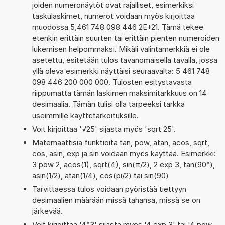
joiden numeronäytöt ovat rajalliset, esimerkiksi
taskulaskimet, numerot voidaan myös kirjoittaa
muodossa 5,461 748 098 446 2E+21. Tämä tekee
etenkin erittäin suurten tai erittäin pienten numeroiden
lukemisen helpommaksi. Mikäli valintamerkkiä ei ole
asetettu, esitetään tulos tavanomaisella tavalla, jossa
yllä oleva esimerkki näyttäisi seuraavalta: 5 461 748
098 446 200 000 000. Tulosten esitystavasta
riippumatta tämän laskimen maksimitarkkuus on 14
desimaalia. Tämän tulisi olla tarpeeksi tarkka
useimmille käyttötarkoituksille.
Voit kirjoittaa '√25' sijasta myös 'sqrt 25'.
Matemaattisia funktioita tan, pow, atan, acos, sqrt,
cos, asin, exp ja sin voidaan myös käyttää. Esimerkki:
3 pow 2, acos(1), sqrt(4), sin(π/2), 2 exp 3, tan(90°),
asin(1/2), atan(1/4), cos(pi/2) tai sin(90)
Tarvittaessa tulos voidaan pyöristää tiettyyn
desimaalien määrään missä tahansa, missä se on
järkevää.
Voit kirjoittaa '4^3' sijasta myös '4 exp 3' tai '4 pow