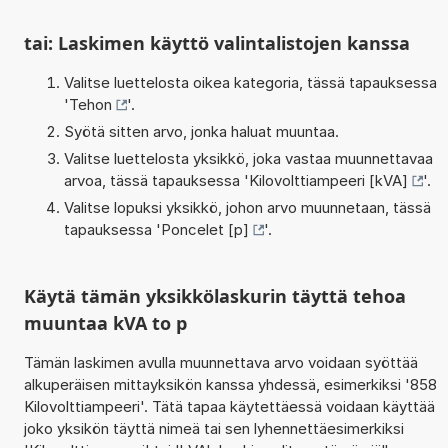
tai: Laskimen käyttö valintalistojen kanssa
Valitse luettelosta oikea kategoria, tässä tapauksessa
'
Tehon
'.
Syötä sitten arvo, jonka haluat muuntaa.
Valitse luettelosta yksikkö, joka vastaa muunnettavaa
arvoa, tässä tapauksessa '
Kilovolttiampeeri [kVA]
'.
Valitse lopuksi yksikkö, johon arvo muunnetaan, tässä
tapauksessa '
Poncelet [p]
'.
Käytä tämän yksikkölaskurin täyttä tehoa
muuntaa kVA to p
Tämän laskimen avulla muunnettava arvo voidaan syöttää
alkuperäisen mittayksikön kanssa yhdessä, esimerkiksi '858
Kilovolttiampeeri'. Tätä tapaa käytettäessä voidaan käyttää
joko yksikön täyttä nimeä tai sen lyhennettäesimerkiksi