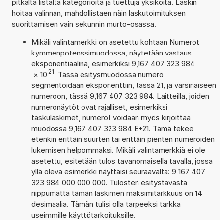
pitkältä listalta kategorioita ja tuettuja yksiköitä. Laskin
hoitaa valinnan, mahdollistaen näin laskutoimituksen
suorittamisen vain sekunnin murto-osassa.
Mikäli valintamerkki on asetettu kohtaan Numerot
kymmenpotenssimuodossa, näytetään vastaus
eksponentiaalina, esimerkiksi 9,167 407 323 984
21
×
10
. Tässä esitysmuodossa numero
segmentoidaan eksponenttiin, tässä 21, ja varsinaiseen
numeroon, tässä 9,167 407 323 984. Laitteilla, joiden
numeronäytöt ovat rajalliset, esimerkiksi
taskulaskimet, numerot voidaan myös kirjoittaa
muodossa 9,167 407 323 984 E+21. Tämä tekee
etenkin erittäin suurten tai erittäin pienten numeroiden
lukemisen helpommaksi. Mikäli valintamerkkiä ei ole
asetettu, esitetään tulos tavanomaisella tavalla, jossa
yllä oleva esimerkki näyttäisi seuraavalta: 9 167 407
323 984 000 000 000. Tulosten esitystavasta
riippumatta tämän laskimen maksimitarkkuus on 14
desimaalia. Tämän tulisi olla tarpeeksi tarkka
useimmille käyttötarkoituksille.