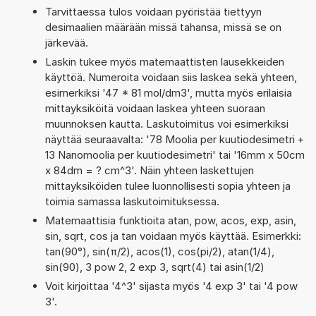
Tarvittaessa tulos voidaan pyöristää tiettyyn
desimaalien määrään missä tahansa, missä se on
järkevää.
Laskin tukee myös matemaattisten lausekkeiden
käyttöä. Numeroita voidaan siis laskea sekä yhteen,
esimerkiksi '47 * 81 mol/dm3', mutta myös erilaisia
mittayksiköitä voidaan laskea yhteen suoraan
muunnoksen kautta. Laskutoimitus voi esimerkiksi
näyttää seuraavalta: '78 Moolia per kuutiodesimetri +
13 Nanomoolia per kuutiodesimetri' tai '16mm x 50cm
x 84dm = ? cm^3'. Näin yhteen laskettujen
mittayksiköiden tulee luonnollisesti sopia yhteen ja
toimia samassa laskutoimituksessa.
Matemaattisia funktioita atan, pow, acos, exp, asin,
sin, sqrt, cos ja tan voidaan myös käyttää. Esimerkki:
tan(90°), sin(π/2), acos(1), cos(pi/2), atan(1/4),
sin(90), 3 pow 2, 2 exp 3, sqrt(4) tai asin(1/2)
Voit kirjoittaa '4^3' sijasta myös '4 exp 3' tai '4 pow
3'.