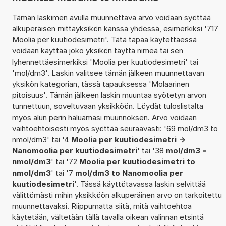
Tämän laskimen avulla muunnettava arvo voidaan syöttää
alkuperäisen mittayksikön kanssa yhdessä, esimerkiksi '717
Moolia per kuutiodesimetri'. Tätä tapaa käytettäessä
voidaan käyttää joko yksikön täyttä nimeä tai sen
lyhennettäesimerkiksi 'Moolia per kuutiodesimetri' tai
'mol/dm3'. Laskin valitsee tämän jälkeen muunnettavan
yksikön kategorian, tässä tapauksessa 'Molaarinen
pitoisuus'. Tämän jälkeen laskin muuntaa syötetyn arvon
tunnettuun, soveltuvaan yksikköön. Löydät tuloslistalta
myös alun perin haluamasi muunnoksen. Arvo voidaan
vaihtoehtoisesti myös syöttää seuraavasti: '69 mol/dm3 to
nmol/dm3' tai '4
Moolia per kuutiodesimetri ->
Nanomoolia per kuutiodesimetri
' tai '38
mol/dm3 =
nmol/dm3
' tai '72
Moolia per kuutiodesimetri to
nmol/dm3
' tai '7
mol/dm3 to Nanomoolia per
kuutiodesimetri
'. Tässä käyttötavassa laskin selvittää
välittömästi mihin yksikköön alkuperäinen arvo on tarkoitettu
muunnettavaksi. Riippumatta siitä, mitä vaihtoehtoa
käytetään, vältetään tällä tavalla oikean valinnan etsintä