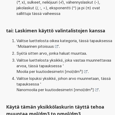
(*, x), sulkeet, neliöjuuri (√), vähennyslaskut (-),
jakolaskut (/, :, ÷), eksponentti (^) ja pi (π) ovat
sallittuja tässä vaiheessa
tai: Laskimen käyttö valintalistojen kanssa
Valitse luettelosta oikea kategoria, tässä tapauksessa
'
Molaarinen pitoisuus
'.
Syötä sitten arvo, jonka haluat muuntaa.
Valitse luettelosta yksikkö, joka vastaa muunnettavaa
arvoa, tässä tapauksessa '
Moolia per kuutiodesimetri [mol/dm³]
'.
Valitse lopuksi yksikkö, johon arvo muunnetaan, tässä
tapauksessa '
Nanomoolia per kuutiodesimetri [nmol/dm³]
'.
Käytä tämän yksikkölaskurin täyttä tehoa
muuntaa mol/dm3 to nmol/dm3