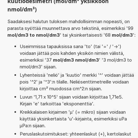
kuutiodesimetri (mol/dm³ yksikköön
nmol/dm³)
Saadaksesi halutun tuloksen mahdollisimman nopeasti, on
parasta syöttää muunnettava arvo tekstinä, esimerkiksi '99
mol/dm3 to nmol/dm3
' tai yksinkertaisesti '68
mol/dm3
':
Useimmissa tapauksissa sana 'to' (tai '=' / '->')
voidaan jättää pois kahden yksikön nimien välistä,
esimerkiksi '37
mol/dm3 nmol/dm3
' '3 mol/dm3 to
nmol/dm3' sijaan.
Lyhenteissä 'neliö' ja 'kuutio' merkki '^' voidaan jättää
pois '^2' ja '^3':n tilalle. Neliösenttimetreille voidaan
kirjoittaa cm² muodossa cm^2:n sijaan.
Luvun '1,71 x 10^5' sijaan voidaan kirjoittaa 1,71e5.
Kirjain 'e' tarkoittaa 'eksponenttia'.
Kreikkalaisen kirjaimen 'µ' (= mikro) sijaan voidaan
käyttää yksinkertaista 'u'-kirjainta, esimerkiksi uPa
µPa:n sijaan.
Peruslaskutoimitukset: yhteenlaskut (+), kertolaskut