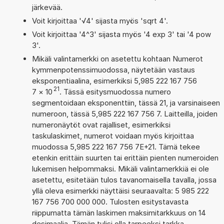
järkevää.
Voit kirjoittaa '√4' sijasta myös 'sqrt 4'.
Voit kirjoittaa '4^3' sijasta myös '4 exp 3' tai '4 pow
3'.
Mikäli valintamerkki on asetettu kohtaan Numerot
kymmenpotenssimuodossa, näytetään vastaus
eksponentiaalina, esimerkiksi 5,985 222 167 756
21
7
×
10
. Tässä esitysmuodossa numero
segmentoidaan eksponenttiin, tässä 21, ja varsinaiseen
numeroon, tässä 5,985 222 167 756 7. Laitteilla, joiden
numeronäytöt ovat rajalliset, esimerkiksi
taskulaskimet, numerot voidaan myös kirjoittaa
muodossa 5,985 222 167 756 7E+21. Tämä tekee
etenkin erittäin suurten tai erittäin pienten numeroiden
lukemisen helpommaksi. Mikäli valintamerkkiä ei ole
asetettu, esitetään tulos tavanomaisella tavalla, jossa
yllä oleva esimerkki näyttäisi seuraavalta: 5 985 222
167 756 700 000 000. Tulosten esitystavasta
riippumatta tämän laskimen maksimitarkkuus on 14
desimaalia. Tämän tulisi olla tarpeeksi tarkka