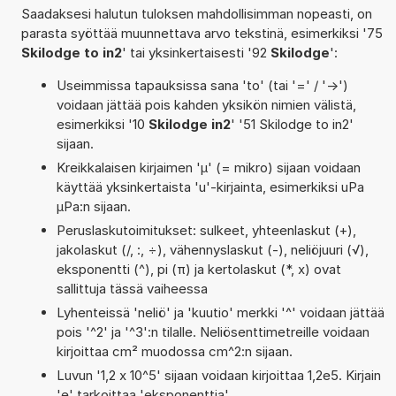
Saadaksesi halutun tuloksen mahdollisimman nopeasti, on
parasta syöttää muunnettava arvo tekstinä, esimerkiksi '75
Skilodge to in2
' tai yksinkertaisesti '92
Skilodge
':
Useimmissa tapauksissa sana 'to' (tai '=' / '->')
voidaan jättää pois kahden yksikön nimien välistä,
esimerkiksi '10
Skilodge in2
' '51 Skilodge to in2'
sijaan.
Kreikkalaisen kirjaimen 'µ' (= mikro) sijaan voidaan
käyttää yksinkertaista 'u'-kirjainta, esimerkiksi uPa
µPa:n sijaan.
Peruslaskutoimitukset: sulkeet, yhteenlaskut (+),
jakolaskut (/, :, ÷), vähennyslaskut (-), neliöjuuri (√),
eksponentti (^), pi (π) ja kertolaskut (*, x) ovat
sallittuja tässä vaiheessa
Lyhenteissä 'neliö' ja 'kuutio' merkki '^' voidaan jättää
pois '^2' ja '^3':n tilalle. Neliösenttimetreille voidaan
kirjoittaa cm² muodossa cm^2:n sijaan.
Luvun '1,2 x 10^5' sijaan voidaan kirjoittaa 1,2e5. Kirjain
'e' tarkoittaa 'eksponenttia'.