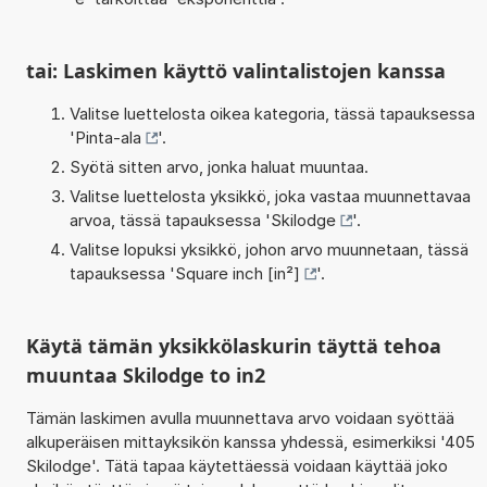
tai: Laskimen käyttö valintalistojen kanssa
Valitse luettelosta oikea kategoria, tässä tapauksessa
'
Pinta-ala
'.
Syötä sitten arvo, jonka haluat muuntaa.
Valitse luettelosta yksikkö, joka vastaa muunnettavaa
arvoa, tässä tapauksessa '
Skilodge
'.
Valitse lopuksi yksikkö, johon arvo muunnetaan, tässä
tapauksessa '
Square inch [in²]
'.
Käytä tämän yksikkölaskurin täyttä tehoa
muuntaa Skilodge to in2
Tämän laskimen avulla muunnettava arvo voidaan syöttää
alkuperäisen mittayksikön kanssa yhdessä, esimerkiksi '405
Skilodge'. Tätä tapaa käytettäessä voidaan käyttää joko