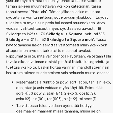
yksikön täyttä nimeä tai sen lyhennettä Laskin valitsee
tämän jälkeen muunnettavan yksikön kategorian, tässä
tapauksessa 'Pinta-ala'. Tämän jälkeen laskin muuntaa
syötetyn arvon tunnettuun, soveltuvaan yksikköön. Löydät
tuloslistalta myös alun perin haluamasi muunnoksen. Arvo
voidaan vaihtoehtoisesti myös syöttää seuraavasti: '18
Skilodge to in2' tai '76
Skilodge -> Square inch
' tai '35
Skilodge = in2
' tai '52
Skilodge to Square inch
'. Tässä
käyttötavassa laskin selvittää välittömästi mihin yksikköön
alkuperäinen arvo on tarkoitettu muunnettavaksi.
Riippumatta siitä, mitä vaihtoehtoa käytetään, vältetään tällä
tavalla oikean valinnan etsintä pitkältä listalta kategorioita ja
tuettuja yksiköitä. Laskin hoitaa valinnan, mahdollistaen näin
laskutoimituksen suorittamisen vain sekunnin murto-osassa.
Matemaattisia funktioita pow, sqrt, acos, tan, sin, exp,
cos, atan ja asin voidaan myös käyttää. Esimerkki:
sqrt(4), 3 pow 2, atan(1/4), 2 exp 3, cos(pi/2),
asin(1/2), sin(90), tan(90°), sin(π/2) tai acos(1)
Tarvittaessa tulos voidaan pyöristää tiettyyn
desimaalien määrään missä tahansa, missä se on