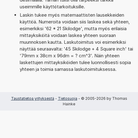
useimmille käyttötarkoituksille.
Laskin tukee myös matemaattisten lausekkeiden
käyttöä. Numeroita voidaan siis laskea sekä yhteen,
esimerkiksi '62 * 21 Skilodge', mutta myös erilaisia
mittayksiköitä voidaan laskea yhteen suoraan
muunnoksen kautta. Laskutoimitus voi esimerkiksi
näyttää seuraavalta: '45 Skilodge + 4 Square inch' tai
'79mm x 38cm x 96dm = ? cm^3'. Näin yhteen
laskettujen mittayksiköiden tulee luonnollisesti sopia
yhteen ja toimia samassa laskutoimituksessa.
Taustatietoa yrityksestä
-
Tietosuoja
- © 2005-2026 by Thomas
Hainke