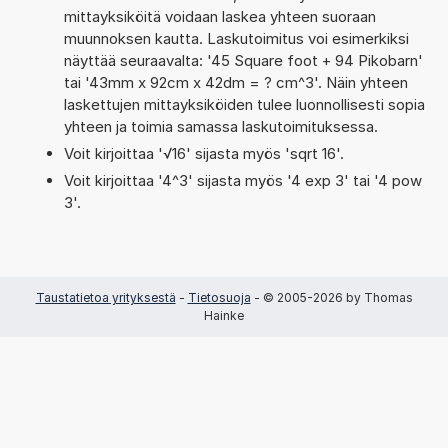
mittayksiköitä voidaan laskea yhteen suoraan
muunnoksen kautta. Laskutoimitus voi esimerkiksi
näyttää seuraavalta: '45 Square foot + 94 Pikobarn'
tai '43mm x 92cm x 42dm = ? cm^3'. Näin yhteen
laskettujen mittayksiköiden tulee luonnollisesti sopia
yhteen ja toimia samassa laskutoimituksessa.
Voit kirjoittaa '√16' sijasta myös 'sqrt 16'.
Voit kirjoittaa '4^3' sijasta myös '4 exp 3' tai '4 pow
3'.
Taustatietoa yrityksestä
-
Tietosuoja
- © 2005-2026 by Thomas
Hainke