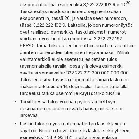
20
eksponentiaalina, esimerkiksi 3,222 222 192 9
×
10
.
Tässä esitysmuodossa numero segmentoidaan
eksponenttiin, tässä 20, ja varsinaiseen numeroon,
tässä 3,222 222 192 9. Laitteilla, joiden numeronäytöt
ovat rajalliset, esimerkiksi taskulaskimet, numerot
voidaan myös kirjoittaa muodossa 3,222 222 192
9E+20. Tämä tekee etenkin erittäin suurten tai erittäin
pienten numeroiden lukemisen helpommaksi. Mikäli
valintamerkkiä ei ole asetettu, esitetään tulos
tavanomaisella tavalla, jossa yllä oleva esimerkki
näyttäisi seuraavalta: 322 222 219 290 000 000 000.
Tulosten esitystavasta riippumatta tämän laskimen
maksimitarkkuus on 14 desimaalia. Tämän tulisi olla
tarpeeksi tarkka useimmille käyttötarkoituksille.
Tarvittaessa tulos voidaan pyöristää tiettyyn
desimaalien määrään missä tahansa, missä se on
järkevää.
Laskin tukee myös matemaattisten lausekkeiden
käyttöä. Numeroita voidaan siis laskea sekä yhteen,
esimerkiksi '44 * 93 ft2', mutta myös erilaisia