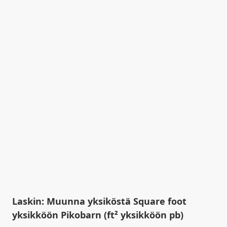
Laskin: Muunna yksiköstä Square foot
yksikköön Pikobarn (ft² yksikköön pb)