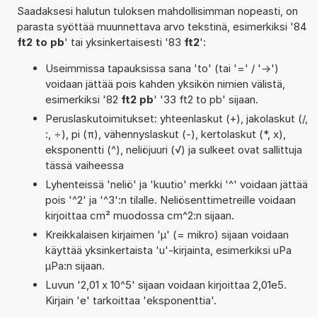
Saadaksesi halutun tuloksen mahdollisimman nopeasti, on
parasta syöttää muunnettava arvo tekstinä, esimerkiksi '84
ft2 to pb
' tai yksinkertaisesti '83
ft2
':
Useimmissa tapauksissa sana 'to' (tai '=' / '->')
voidaan jättää pois kahden yksikön nimien välistä,
esimerkiksi '82
ft2 pb
' '33 ft2 to pb' sijaan.
Peruslaskutoimitukset: yhteenlaskut (+), jakolaskut (/,
:, ÷), pi (π), vähennyslaskut (-), kertolaskut (*, x),
eksponentti (^), neliöjuuri (√) ja sulkeet ovat sallittuja
tässä vaiheessa
Lyhenteissä 'neliö' ja 'kuutio' merkki '^' voidaan jättää
pois '^2' ja '^3':n tilalle. Neliösenttimetreille voidaan
kirjoittaa cm² muodossa cm^2:n sijaan.
Kreikkalaisen kirjaimen 'µ' (= mikro) sijaan voidaan
käyttää yksinkertaista 'u'-kirjainta, esimerkiksi uPa
µPa:n sijaan.
Luvun '2,01 x 10^5' sijaan voidaan kirjoittaa 2,01e5.
Kirjain 'e' tarkoittaa 'eksponenttia'.