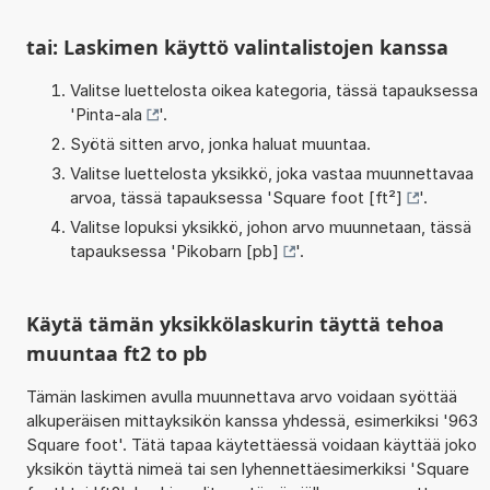
tai: Laskimen käyttö valintalistojen kanssa
Valitse luettelosta oikea kategoria, tässä tapauksessa
'
Pinta-ala
'.
Syötä sitten arvo, jonka haluat muuntaa.
Valitse luettelosta yksikkö, joka vastaa muunnettavaa
arvoa, tässä tapauksessa '
Square foot [ft²]
'.
Valitse lopuksi yksikkö, johon arvo muunnetaan, tässä
tapauksessa '
Pikobarn [pb]
'.
Käytä tämän yksikkölaskurin täyttä tehoa
muuntaa ft2 to pb
Tämän laskimen avulla muunnettava arvo voidaan syöttää
alkuperäisen mittayksikön kanssa yhdessä, esimerkiksi '963
Square foot'. Tätä tapaa käytettäessä voidaan käyttää joko
yksikön täyttä nimeä tai sen lyhennettäesimerkiksi 'Square