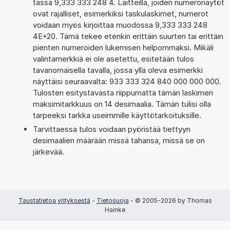
tässä 9,333 333 248 4. Laitteilla, joiden numeronäytöt
ovat rajalliset, esimerkiksi taskulaskimet, numerot
voidaan myös kirjoittaa muodossa 9,333 333 248
4E+20. Tämä tekee etenkin erittäin suurten tai erittäin
pienten numeroiden lukemisen helpommaksi. Mikäli
valintamerkkiä ei ole asetettu, esitetään tulos
tavanomaisella tavalla, jossa yllä oleva esimerkki
näyttäisi seuraavalta: 933 333 324 840 000 000 000.
Tulosten esitystavasta riippumatta tämän laskimen
maksimitarkkuus on 14 desimaalia. Tämän tulisi olla
tarpeeksi tarkka useimmille käyttötarkoituksille.
Tarvittaessa tulos voidaan pyöristää tiettyyn
desimaalien määrään missä tahansa, missä se on
järkevää.
Taustatietoa yrityksestä
-
Tietosuoja
- © 2005-2026 by Thomas
Hainke