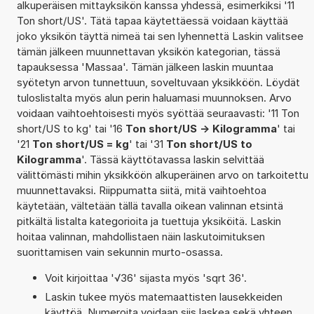
alkuperäisen mittayksikön kanssa yhdessä, esimerkiksi '11
Ton short/US'. Tätä tapaa käytettäessä voidaan käyttää
joko yksikön täyttä nimeä tai sen lyhennettä Laskin valitsee
tämän jälkeen muunnettavan yksikön kategorian, tässä
tapauksessa 'Massaa'. Tämän jälkeen laskin muuntaa
syötetyn arvon tunnettuun, soveltuvaan yksikköön. Löydät
tuloslistalta myös alun perin haluamasi muunnoksen. Arvo
voidaan vaihtoehtoisesti myös syöttää seuraavasti: '11 Ton
short/US to kg' tai '16
Ton short/US -> Kilogramma
' tai
'21
Ton short/US = kg
' tai '31
Ton short/US to
Kilogramma
'. Tässä käyttötavassa laskin selvittää
välittömästi mihin yksikköön alkuperäinen arvo on tarkoitettu
muunnettavaksi. Riippumatta siitä, mitä vaihtoehtoa
käytetään, vältetään tällä tavalla oikean valinnan etsintä
pitkältä listalta kategorioita ja tuettuja yksiköitä. Laskin
hoitaa valinnan, mahdollistaen näin laskutoimituksen
suorittamisen vain sekunnin murto-osassa.
Voit kirjoittaa '√36' sijasta myös 'sqrt 36'.
Laskin tukee myös matemaattisten lausekkeiden
käyttöä. Numeroita voidaan siis laskea sekä yhteen,