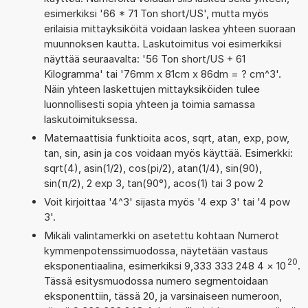
esimerkiksi '66 * 71 Ton short/US', mutta myös
erilaisia mittayksiköitä voidaan laskea yhteen suoraan
muunnoksen kautta. Laskutoimitus voi esimerkiksi
näyttää seuraavalta: '56 Ton short/US + 61
Kilogramma' tai '76mm x 81cm x 86dm = ? cm^3'.
Näin yhteen laskettujen mittayksiköiden tulee
luonnollisesti sopia yhteen ja toimia samassa
laskutoimituksessa.
Matemaattisia funktioita acos, sqrt, atan, exp, pow,
tan, sin, asin ja cos voidaan myös käyttää. Esimerkki:
sqrt(4), asin(1/2), cos(pi/2), atan(1/4), sin(90),
sin(π/2), 2 exp 3, tan(90°), acos(1) tai 3 pow 2
Voit kirjoittaa '4^3' sijasta myös '4 exp 3' tai '4 pow
3'.
Mikäli valintamerkki on asetettu kohtaan Numerot
kymmenpotenssimuodossa, näytetään vastaus
20
eksponentiaalina, esimerkiksi 9,333 333 248 4
×
10
.
Tässä esitysmuodossa numero segmentoidaan
eksponenttiin, tässä 20, ja varsinaiseen numeroon,