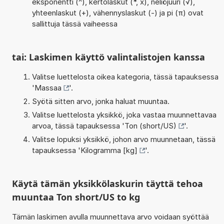
eksponentti (^), kertolaskut (*, x), neliöjuuri (√),
yhteenlaskut (+), vähennyslaskut (-) ja pi (π) ovat
sallittuja tässä vaiheessa
tai: Laskimen käyttö valintalistojen kanssa
Valitse luettelosta oikea kategoria, tässä tapauksessa
'
Massaa
'.
Syötä sitten arvo, jonka haluat muuntaa.
Valitse luettelosta yksikkö, joka vastaa muunnettavaa
arvoa, tässä tapauksessa '
Ton (short/US)
'.
Valitse lopuksi yksikkö, johon arvo muunnetaan, tässä
tapauksessa '
Kilogramma [kg]
'.
Käytä tämän yksikkölaskurin täyttä tehoa
muuntaa Ton short/US to kg
Tämän laskimen avulla muunnettava arvo voidaan syöttää