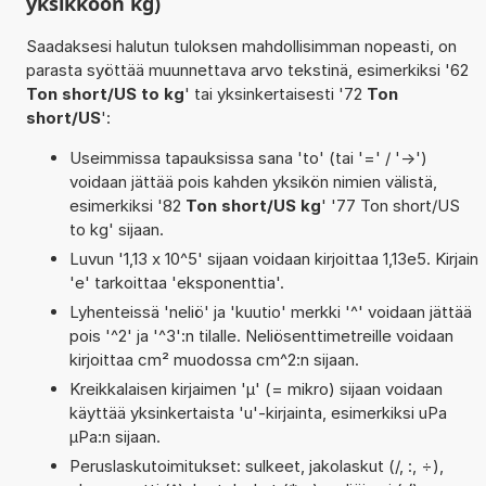
yksikköön kg)
Saadaksesi halutun tuloksen mahdollisimman nopeasti, on
parasta syöttää muunnettava arvo tekstinä, esimerkiksi '62
Ton short/US to kg
' tai yksinkertaisesti '72
Ton
short/US
':
Useimmissa tapauksissa sana 'to' (tai '=' / '->')
voidaan jättää pois kahden yksikön nimien välistä,
esimerkiksi '82
Ton short/US kg
' '77 Ton short/US
to kg' sijaan.
Luvun '1,13 x 10^5' sijaan voidaan kirjoittaa 1,13e5. Kirjain
'e' tarkoittaa 'eksponenttia'.
Lyhenteissä 'neliö' ja 'kuutio' merkki '^' voidaan jättää
pois '^2' ja '^3':n tilalle. Neliösenttimetreille voidaan
kirjoittaa cm² muodossa cm^2:n sijaan.
Kreikkalaisen kirjaimen 'µ' (= mikro) sijaan voidaan
käyttää yksinkertaista 'u'-kirjainta, esimerkiksi uPa
µPa:n sijaan.
Peruslaskutoimitukset: sulkeet, jakolaskut (/, :, ÷),