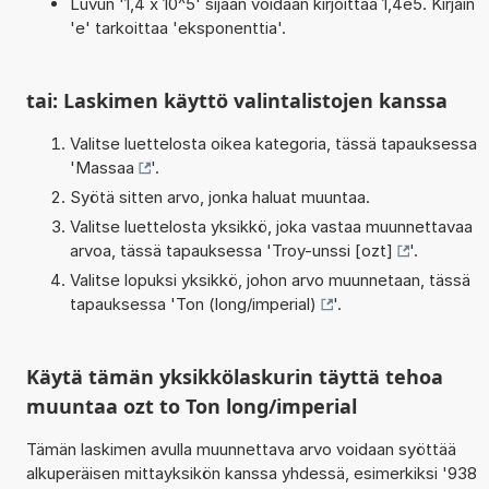
Luvun '1,4 x 10^5' sijaan voidaan kirjoittaa 1,4e5. Kirjain
'e' tarkoittaa 'eksponenttia'.
tai: Laskimen käyttö valintalistojen kanssa
Valitse luettelosta oikea kategoria, tässä tapauksessa
'
Massaa
'.
Syötä sitten arvo, jonka haluat muuntaa.
Valitse luettelosta yksikkö, joka vastaa muunnettavaa
arvoa, tässä tapauksessa '
Troy-unssi [ozt]
'.
Valitse lopuksi yksikkö, johon arvo muunnetaan, tässä
tapauksessa '
Ton (long/imperial)
'.
Käytä tämän yksikkölaskurin täyttä tehoa
muuntaa ozt to Ton long/imperial
Tämän laskimen avulla muunnettava arvo voidaan syöttää
alkuperäisen mittayksikön kanssa yhdessä, esimerkiksi '938