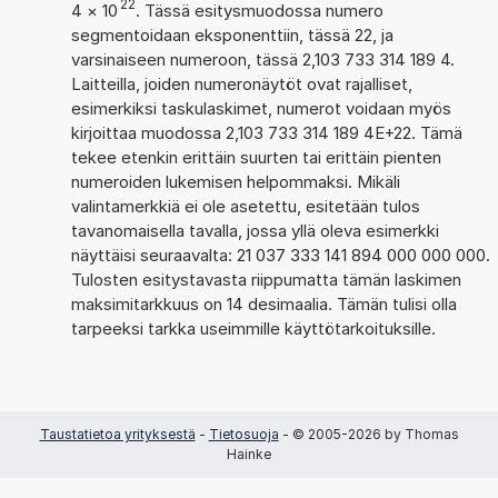
22
4
×
10
. Tässä esitysmuodossa numero
segmentoidaan eksponenttiin, tässä 22, ja
varsinaiseen numeroon, tässä 2,103 733 314 189 4.
Laitteilla, joiden numeronäytöt ovat rajalliset,
esimerkiksi taskulaskimet, numerot voidaan myös
kirjoittaa muodossa 2,103 733 314 189 4E+22. Tämä
tekee etenkin erittäin suurten tai erittäin pienten
numeroiden lukemisen helpommaksi. Mikäli
valintamerkkiä ei ole asetettu, esitetään tulos
tavanomaisella tavalla, jossa yllä oleva esimerkki
näyttäisi seuraavalta: 21 037 333 141 894 000 000 000.
Tulosten esitystavasta riippumatta tämän laskimen
maksimitarkkuus on 14 desimaalia. Tämän tulisi olla
tarpeeksi tarkka useimmille käyttötarkoituksille.
Taustatietoa yrityksestä
-
Tietosuoja
- © 2005-2026 by Thomas
Hainke