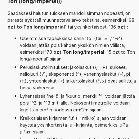
Ton (long/imperial))
Saadaksesi halutun tuloksen mahdollisimman nopeasti, on
parasta syöttää muunnettava arvo tekstinä, esimerkiksi '98
ozt to Ton long/imperial
' tai yksinkertaisesti '36
ozt
':
Useimmissa tapauksissa sana 'to' (tai '=' / '->')
voidaan jättää pois kahden yksikön nimien välistä,
esimerkiksi '73
ozt Ton long/imperial
' '5 ozt to Ton
long/imperial' sijaan.
Peruslaskutoimitukset: jakolaskut (/, :, ÷), sulkeet,
neliöjuuri (√), eksponentti (^), vähennyslaskut (-), pi
(π), yhteenlaskut (+) ja kertolaskut (*, x) ovat sallittuja
tässä vaiheessa
Lyhenteissä 'neliö' ja 'kuutio' merkki '^' voidaan jättää
pois '^2' ja '^3':n tilalle. Neliösenttimetreille voidaan
kirjoittaa cm² muodossa cm^2:n sijaan.
Kreikkalaisen kirjaimen 'µ' (= mikro) sijaan voidaan
käyttää yksinkertaista 'u'-kirjainta, esimerkiksi uPa
µPa:n sijaan.