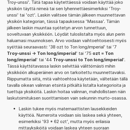
Troy-unssi'. Tätä tapaa käytettäessä voidaan käyttää joko
yksikön täyttä nimeä tai sen lyhennettäesimerkiksi 'Troy-
unssi' tai 'ozt'. Laskin valitsee tämän jälkeen muunnettavan
yksikön kategorian, tässä tapauksessa 'Massaa'. Tämän
jälkeen laskin muuntaa syötetyn arvon tunnettuun,
soveltuvaan yksikköön. Löydät tuloslistalta myös alun perin
haluamasi muunnoksen. Arvo voidaan vaihtoehtoisesti myös
syöttää seuraavasti: '38 ozt to Ton long/imperial' tai '7
Troy-unssi -> Ton long/imperial
' tai '75
ozt = Ton
long/imperial
' tai '44
Troy-unssi to Ton long/imperial
'.
Tässä käyttötavassa laskin selvittää välittömästi mihin
yksikköön alkuperäinen arvo on tarkoitettu muunnettavaksi.
Riippumatta siitä, mitä vaihtoehtoa käytetään, vältetään tällä
tavalla oikean valinnan etsintä pitkältä listalta kategorioita ja
tuettuja yksiköitä. Laskin hoitaa valinnan, mahdollistaen näin
laskutoimituksen suorittamisen vain sekunnin murto-osassa.
Laskin tukee myös matemaattisten lausekkeiden
käyttöä. Numeroita voidaan siis laskea sekä yhteen,
esimerkiksi '93 * 62 ozt', mutta myös erilaisia
mittayksiköitä voidaan laskea yhteen suoraan