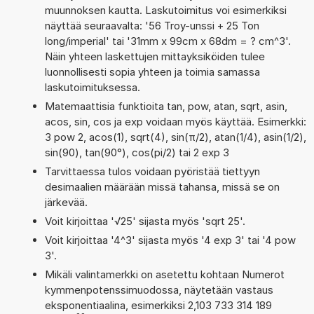
muunnoksen kautta. Laskutoimitus voi esimerkiksi
näyttää seuraavalta: '56 Troy-unssi + 25 Ton
long/imperial' tai '31mm x 99cm x 68dm = ? cm^3'.
Näin yhteen laskettujen mittayksiköiden tulee
luonnollisesti sopia yhteen ja toimia samassa
laskutoimituksessa.
Matemaattisia funktioita tan, pow, atan, sqrt, asin,
acos, sin, cos ja exp voidaan myös käyttää. Esimerkki:
3 pow 2, acos(1), sqrt(4), sin(π/2), atan(1/4), asin(1/2),
sin(90), tan(90°), cos(pi/2) tai 2 exp 3
Tarvittaessa tulos voidaan pyöristää tiettyyn
desimaalien määrään missä tahansa, missä se on
järkevää.
Voit kirjoittaa '√25' sijasta myös 'sqrt 25'.
Voit kirjoittaa '4^3' sijasta myös '4 exp 3' tai '4 pow
3'.
Mikäli valintamerkki on asetettu kohtaan Numerot
kymmenpotenssimuodossa, näytetään vastaus
eksponentiaalina, esimerkiksi 2,103 733 314 189