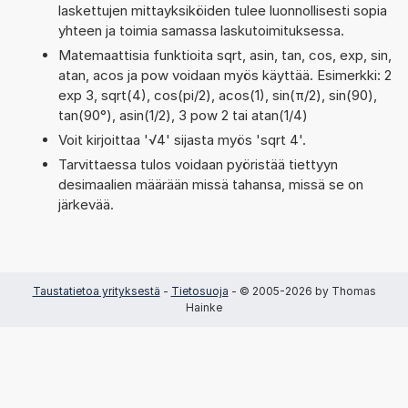
laskettujen mittayksiköiden tulee luonnollisesti sopia
yhteen ja toimia samassa laskutoimituksessa.
Matemaattisia funktioita sqrt, asin, tan, cos, exp, sin,
atan, acos ja pow voidaan myös käyttää. Esimerkki: 2
exp 3, sqrt(4), cos(pi/2), acos(1), sin(π/2), sin(90),
tan(90°), asin(1/2), 3 pow 2 tai atan(1/4)
Voit kirjoittaa '√4' sijasta myös 'sqrt 4'.
Tarvittaessa tulos voidaan pyöristää tiettyyn
desimaalien määrään missä tahansa, missä se on
järkevää.
Taustatietoa yrityksestä
-
Tietosuoja
- © 2005-2026 by Thomas
Hainke