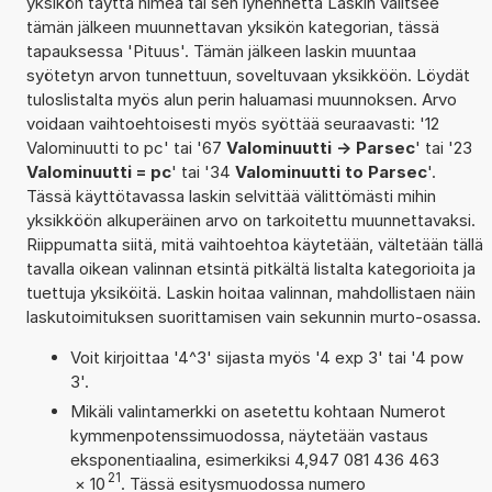
yksikön täyttä nimeä tai sen lyhennettä Laskin valitsee
tämän jälkeen muunnettavan yksikön kategorian, tässä
tapauksessa 'Pituus'. Tämän jälkeen laskin muuntaa
syötetyn arvon tunnettuun, soveltuvaan yksikköön. Löydät
tuloslistalta myös alun perin haluamasi muunnoksen. Arvo
voidaan vaihtoehtoisesti myös syöttää seuraavasti: '12
Valominuutti to pc' tai '67
Valominuutti -> Parsec
' tai '23
Valominuutti = pc
' tai '34
Valominuutti to Parsec
'.
Tässä käyttötavassa laskin selvittää välittömästi mihin
yksikköön alkuperäinen arvo on tarkoitettu muunnettavaksi.
Riippumatta siitä, mitä vaihtoehtoa käytetään, vältetään tällä
tavalla oikean valinnan etsintä pitkältä listalta kategorioita ja
tuettuja yksiköitä. Laskin hoitaa valinnan, mahdollistaen näin
laskutoimituksen suorittamisen vain sekunnin murto-osassa.
Voit kirjoittaa '4^3' sijasta myös '4 exp 3' tai '4 pow
3'.
Mikäli valintamerkki on asetettu kohtaan Numerot
kymmenpotenssimuodossa, näytetään vastaus
eksponentiaalina, esimerkiksi 4,947 081 436 463
21
×
10
. Tässä esitysmuodossa numero