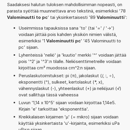
Saadaksesi halutun tuloksen mahdollisimman nopeasti, on
parasta syöttää muunnettava arvo tekstinä, esimerkiksi '78
Valominuutti to pc
' tai yksinkertaisesti '89
Valominuutti
':
Useimmissa tapauksissa sana 'to' (tai '=' / '->')
voidaan jättää pois kahden yksikön nimien välistä,
esimerkiksi '1
Valominuutti pc
' '45 Valominuutti to
pc' sijaan.
Lyhenteissä 'neliö' ja 'kuutio' merkki '^' voidaan jättää
pois '^2' ja '^3':n tilalle. Neliösenttimetreille voidaan
kirjoittaa cm² muodossa cm^2:n sijaan.
Peruslaskutoimitukset: pi (π), jakolaskut (/, :, ÷),
eksponentti (^), sulkeet, kertolaskut (*, x),
vähennyslaskut (-), yhteenlaskut (+) ja neliöjuuri (√)
ovat sallittuja tässä vaiheessa
Luvun '1,14 x 10^5' sijaan voidaan kirjoittaa 1,14e5.
Kirjain 'e' tarkoittaa 'eksponenttia'.
Kreikkalaisen kirjaimen 'µ' (= mikro) sijaan voidaan
käyttää yksinkertaista 'u'-kirjainta, esimerkiksi uPa
µPa:n sijaan.