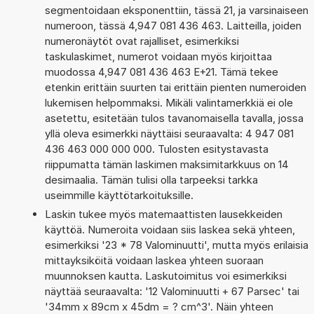
segmentoidaan eksponenttiin, tässä 21, ja varsinaiseen
numeroon, tässä 4,947 081 436 463. Laitteilla, joiden
numeronäytöt ovat rajalliset, esimerkiksi
taskulaskimet, numerot voidaan myös kirjoittaa
muodossa 4,947 081 436 463 E+21. Tämä tekee
etenkin erittäin suurten tai erittäin pienten numeroiden
lukemisen helpommaksi. Mikäli valintamerkkiä ei ole
asetettu, esitetään tulos tavanomaisella tavalla, jossa
yllä oleva esimerkki näyttäisi seuraavalta: 4 947 081
436 463 000 000 000. Tulosten esitystavasta
riippumatta tämän laskimen maksimitarkkuus on 14
desimaalia. Tämän tulisi olla tarpeeksi tarkka
useimmille käyttötarkoituksille.
Laskin tukee myös matemaattisten lausekkeiden
käyttöä. Numeroita voidaan siis laskea sekä yhteen,
esimerkiksi '23 * 78 Valominuutti', mutta myös erilaisia
mittayksiköitä voidaan laskea yhteen suoraan
muunnoksen kautta. Laskutoimitus voi esimerkiksi
näyttää seuraavalta: '12 Valominuutti + 67 Parsec' tai
'34mm x 89cm x 45dm = ? cm^3'. Näin yhteen