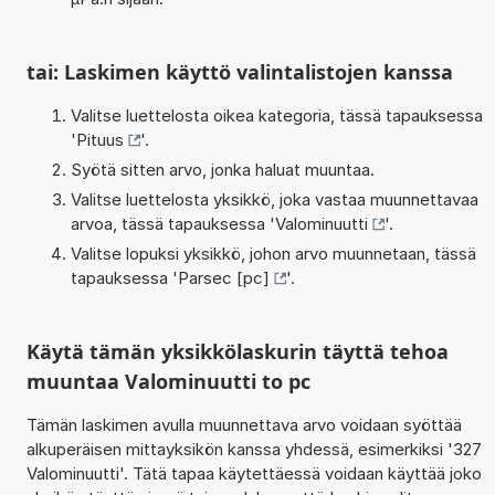
tai: Laskimen käyttö valintalistojen kanssa
Valitse luettelosta oikea kategoria, tässä tapauksessa
'
Pituus
'.
Syötä sitten arvo, jonka haluat muuntaa.
Valitse luettelosta yksikkö, joka vastaa muunnettavaa
arvoa, tässä tapauksessa '
Valominuutti
'.
Valitse lopuksi yksikkö, johon arvo muunnetaan, tässä
tapauksessa '
Parsec [pc]
'.
Käytä tämän yksikkölaskurin täyttä tehoa
muuntaa Valominuutti to pc
Tämän laskimen avulla muunnettava arvo voidaan syöttää
alkuperäisen mittayksikön kanssa yhdessä, esimerkiksi '327
Valominuutti'. Tätä tapaa käytettäessä voidaan käyttää joko