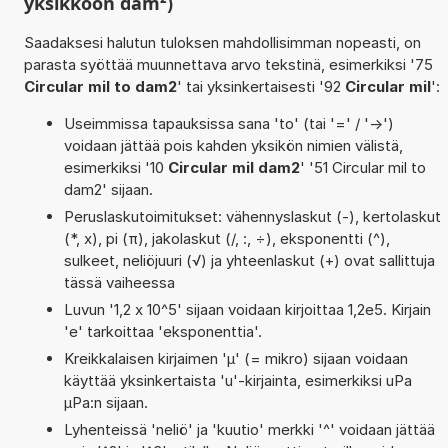
yksikköön dam²)
Saadaksesi halutun tuloksen mahdollisimman nopeasti, on
parasta syöttää muunnettava arvo tekstinä, esimerkiksi '75
Circular mil to dam2
' tai yksinkertaisesti '92
Circular mil
':
Useimmissa tapauksissa sana 'to' (tai '=' / '->')
voidaan jättää pois kahden yksikön nimien välistä,
esimerkiksi '10
Circular mil dam2
' '51 Circular mil to
dam2' sijaan.
Peruslaskutoimitukset: vähennyslaskut (-), kertolaskut
(*, x), pi (π), jakolaskut (/, :, ÷), eksponentti (^),
sulkeet, neliöjuuri (√) ja yhteenlaskut (+) ovat sallittuja
tässä vaiheessa
Luvun '1,2 x 10^5' sijaan voidaan kirjoittaa 1,2e5. Kirjain
'e' tarkoittaa 'eksponenttia'.
Kreikkalaisen kirjaimen 'µ' (= mikro) sijaan voidaan
käyttää yksinkertaista 'u'-kirjainta, esimerkiksi uPa
µPa:n sijaan.
Lyhenteissä 'neliö' ja 'kuutio' merkki '^' voidaan jättää