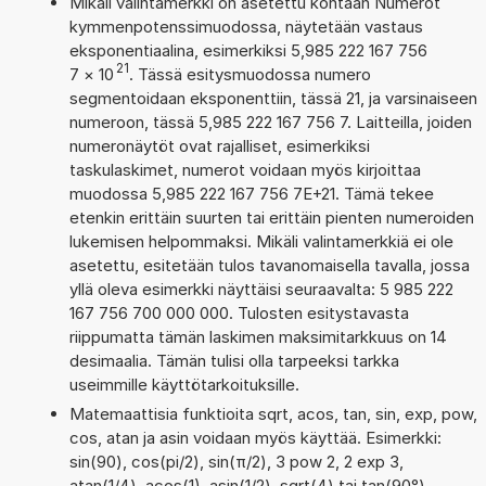
Mikäli valintamerkki on asetettu kohtaan Numerot
kymmenpotenssimuodossa, näytetään vastaus
eksponentiaalina, esimerkiksi 5,985 222 167 756
21
7
×
10
. Tässä esitysmuodossa numero
segmentoidaan eksponenttiin, tässä 21, ja varsinaiseen
numeroon, tässä 5,985 222 167 756 7. Laitteilla, joiden
numeronäytöt ovat rajalliset, esimerkiksi
taskulaskimet, numerot voidaan myös kirjoittaa
muodossa 5,985 222 167 756 7E+21. Tämä tekee
etenkin erittäin suurten tai erittäin pienten numeroiden
lukemisen helpommaksi. Mikäli valintamerkkiä ei ole
asetettu, esitetään tulos tavanomaisella tavalla, jossa
yllä oleva esimerkki näyttäisi seuraavalta: 5 985 222
167 756 700 000 000. Tulosten esitystavasta
riippumatta tämän laskimen maksimitarkkuus on 14
desimaalia. Tämän tulisi olla tarpeeksi tarkka
useimmille käyttötarkoituksille.
Matemaattisia funktioita sqrt, acos, tan, sin, exp, pow,
cos, atan ja asin voidaan myös käyttää. Esimerkki:
sin(90), cos(pi/2), sin(π/2), 3 pow 2, 2 exp 3,
atan(1/4), acos(1), asin(1/2), sqrt(4) tai tan(90°)