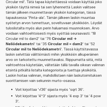
Circular mil'. Tätä tapaa käytettäessä voidaan käyttää joko
yksikön täyttä nimeä tai sen lyhennettä Laskin valitsee
tämän jälkeen muunnettavan yksikön kategorian, tässä
tapauksessa 'Pinta-ala'. Tämän jälkeen laskin muuntaa
syötetyn arvon tunnettuun, soveltuvaan yksikköön. Löydät
tuloslistalta myös alun perin haluamasi muunnoksen. Arvo
voidaan vaihtoehtoisesti myös syöttää seuraavasti: '18
Circular mil to dam2' tai '76
Circular mil ->
Neliödekametri
' tai '35
Circular mil = dam2
' tai '52
Circular mil to Neliödekametri
'. Tässä käyttötavassa
laskin selvittää välittömästi mihin yksikköön alkuperäinen
arvo on tarkoitettu muunnettavaksi. Riippumatta siitä, mitä
vaihtoehtoa käytetään, vältetään tällä tavalla oikean valinnan
etsintä pitkältä listalta kategorioita ja tuettuja yksiköitä.
Laskin hoitaa valinnan, mahdollistaen näin laskutoimituksen
suorittamisen vain sekunnin murto-osassa.
Voit kirjoittaa '√36' sijasta myös 'sqrt 36'.
Voit kirjoittaa '4^3' sijasta myös '4 exp 3' tai '4 pow
3'.