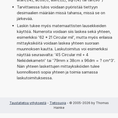
Tarvittaessa tulos voidaan pyöristää tiettyyn
desimaalien määrään missä tahansa, missä se on
järkevää.
Laskin tukee myös matemaattisten lausekkeiden
käyttöä. Numeroita voidaan siis laskea sekä yhteen,
esimerkiksi '62 * 21 Circular mil', mutta myös erilaisia
mittayksiköitä voidaan laskea yhteen suoraan
muunnoksen kautta. Laskutoimitus voi esimerkiksi
näyttää seuraavalta: '45 Circular mil + 4
Neliödekametri' tai '79mm x 38cm x 96dm = ? cm^3'.
Näin yhteen laskettujen mittayksiköiden tulee
luonnollisesti sopia yhteen ja toimia samassa
laskutoimituksessa.
Taustatietoa yrityksestä
-
Tietosuoja
- © 2005-2026 by Thomas
Hainke