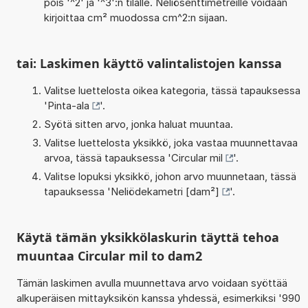
pois '^2' ja '^3':n tilalle. Neliösenttimetreille voidaan
kirjoittaa cm² muodossa cm^2:n sijaan.
tai: Laskimen käyttö valintalistojen kanssa
Valitse luettelosta oikea kategoria, tässä tapauksessa
'
Pinta-ala
'.
Syötä sitten arvo, jonka haluat muuntaa.
Valitse luettelosta yksikkö, joka vastaa muunnettavaa
arvoa, tässä tapauksessa '
Circular mil
'.
Valitse lopuksi yksikkö, johon arvo muunnetaan, tässä
tapauksessa '
Neliödekametri [dam²]
'.
Käytä tämän yksikkölaskurin täyttä tehoa
muuntaa Circular mil to dam2
Tämän laskimen avulla muunnettava arvo voidaan syöttää
alkuperäisen mittayksikön kanssa yhdessä, esimerkiksi '990